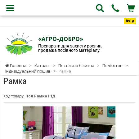
Вхід
«АГРО-ДОБРО»
Препарати для захисту рослин,
продажа посівного матеріалу.
Головна
>
Каталог
>
Постільна білизна
>
Полікотон
>
Індивідуальний пошив
>
Рамка
Рамка
Код товару:
Пол Рамка ІНД