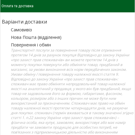
Оплата та доставка
Варіанти доставки
Самовивіз
Нова Пошта (відділення)
Повернення і обмін
Транспортніт послуги за повернення товару після отримання
протягом 14 днів за рахунок покупця Відповідно до закону України
«про захист прав споживачів» ви можете протягом 14 днів з
моменту покупки повернути або обміняти товар, придбаний в
магазині, за умови виконання всіх норм передбачених законом.
Умови обміну / повернення товару належної якості стаття 9.
Відповідно до закону України «про захист прав споживачів»:
споживач має право обміняти непродовольчий товар належної
якості на аналогічний у продавця, у якого він був придбаний, якщо
товар не задовольнив його за формою, габаритами, фасоном,
кольором, розміром або з інших причин не може бути ним
використаний за призначенням. Споживач має право на обмін
товару належної якості протягом чотирнадцяти днів, не рахуючи
дня покупки. споживач (термін вживається в такому значенні згідно
статті 1. п.22 закону України «про захист прав споживачів») –
фізична особа, яка купує, замовляє, використовує або має намір
придбати чи замовити продукцію для особистих потреб, не
пов’язаних з підприємницькою діяльністю або виконанням