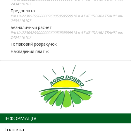
2434116107
Предоплата
Р/р UA223052990000026005050559918 в АТ КБ "ПРИВАТБАНК" іпн
2434116107
Безналичный расчёт
Р/р UA223052990000026005050559918 в АТ КБ "ПРИВАТБАНК" іпн
2434116107
Готівковий розрахунок
Накладений платіж
ІНФОРМАЦІЯ
Головна