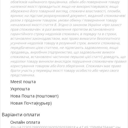
обов’язків найманого працівника. обмін або повернення товару
належної якості провадиться: якщо не використовувався; якщо
збережено його товарний вигляд, споживчі властивості, пломби,
ярлики; на підставі розрахунковий документ, виданий споживачеві
разом з проданим товаром. умови обміну / повернення товару
неналежної якості стаття 8. Згідно із законом України «про захист
прав споживачів»: в разі виявлення протягом встановленого
гарантійного строку недоліків споживач, в порядку та в строки,
встановлені законодавством, має право вимагати безоплатного
усунення недоліків товару в розумний строк. вимоги споживача,
передбачених цією статтею, не підлягають задоволенню, якщо
продавець, виробник (підприємство, що задовольняє вимоги
споживача, встановлені частиною першою цієї статті) доведуть, що
недоліки товару виникли внаслідок порушення споживачем правил
користування товаром або його зберігання. Споживач має право
брати участь у перевірці якості товару особисто або через свого
представника.
Meest пошта
Укрпошта
Нова Пошта (поштомат)
Новая Почта(курьер)
Варіанти оплати
Онлайн оплата
Р/р UA223052990000026005050559918 в АТ КБ "ПРИВАТБАНК" іпн