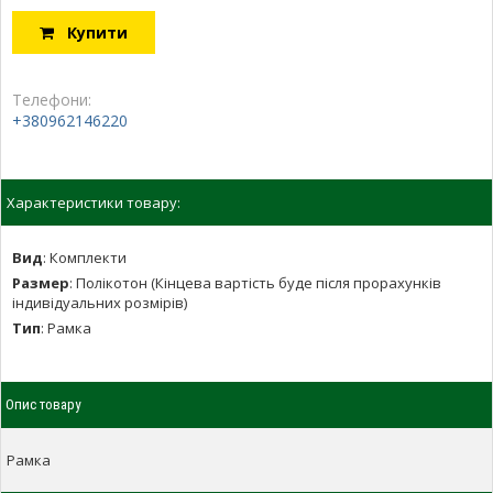
Купити
Телефони:
+380962146220
Характеристики товару:
Вид
:
Комплекти
Размер
:
Полікотон (Кінцева вартість буде після прорахунків
індивідуальних розмірів)
Тип
:
Рамка
Опис товару
Рамка