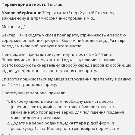
Термін придатності
: 1 місяць.
Умови зберігання
: Зберігати за t° від +2 до +6°С в сухому,
захищеному від прямих сонячних променів місці.
Механізм дії
Бактерії, які входять у склад препарату, спричиняють епізоотію
серед мишоподібних гризунів. Біологічний родентицид
Раттер
володіє чіткою вибірковую патогенністю.
При поїданні принади гризуни гинуть, протягом 5-14 днів.
Знаходячись у тісному контакті одна з одною миші швидко
розповсюджують смертельну хворобу серед здорових особин, що
підвищує ефективність застосування препарату.
Епізоотія поширюється від місця застосування препарату в радіусі
до 1,5 км і триває до півроку.
Приготування зернової принади
В окрему ємність насипати необхідну кількість зерна
(пшениця, жито, ячмінь, овес, тощо). Використовується
звичайне або пропарене зерно, для поліпшення поїдання
мишовидними гризунами.
Додати на зерно родентицид
Раттер
в рідкій формі, з
розрахунку 1 л на 10 кг зерна та рівномірно перемішати.