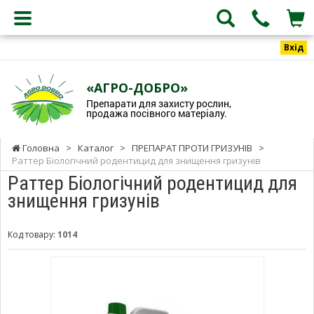
Вхід
«АГРО-ДОБРО»
Препарати для захисту рослин,
продажа посівного матеріалу.
Головна
>
Каталог
>
ПРЕПАРАТ ПРОТИ ГРИЗУНІВ
>
Раттер Біологічний родентицид для знищення гризунів
Раттер Біологічний родентицид для
знищення гризунів
Код товару:
1014