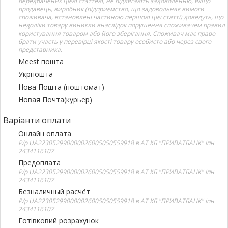
передбачених цією статтею, не підлягають задоволенню, якщо
продавець, виробник (підприємство, що задовольняє вимоги
споживача, встановлені частиною першою цієї статті) доведуть, що
недоліки товару виникли внаслідок порушення споживачем правил
користування товаром або його зберігання. Споживач має право
брати участь у перевірці якості товару особисто або через свого
представника.
Meest пошта
Укрпошта
Нова Пошта (поштомат)
Новая Почта(курьер)
Варіанти оплати
Онлайн оплата
Р/р UA223052990000026005050559918 в АТ КБ "ПРИВАТБАНК" іпн
2434116107
Предоплата
Р/р UA223052990000026005050559918 в АТ КБ "ПРИВАТБАНК" іпн
2434116107
Безналичный расчёт
Р/р UA223052990000026005050559918 в АТ КБ "ПРИВАТБАНК" іпн
2434116107
Готівковий розрахунок