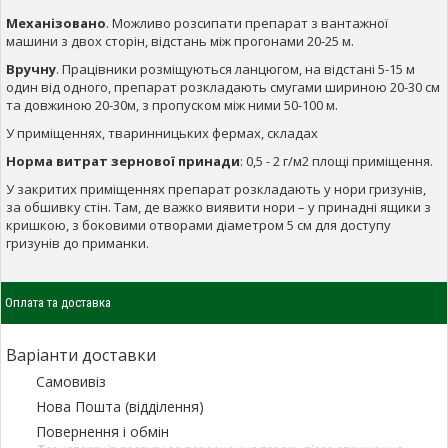
Механізовано
. Можливо розсипати препарат з вантажної
машини з двох сторін, відстань між прогонами 20-25 м.
Вручну
. Працівники розміщуються ланцюгом, на відстані 5-15 м
один від одного, препарат розкладають смугами шириною 20-30 см
та довжиною 20-30м, з пропуском між ними 50-100 м.
У приміщеннях, тваринницьких фермах, складах
Норма витрат зернової принади
: 0,5 - 2 г/м2 площі приміщення.
У закритих приміщеннях препарат розкладають у нори гризунів,
за обшивку стін. Там, де важко виявити нори – у принадні ящики з
кришкою, з боковими отворами діаметром 5 см для доступу
гризунів до приманки.
Оплата та доставка
Варіанти доставки
Самовивіз
Нова Пошта (відділення)
Повернення і обмін