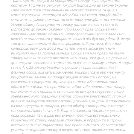
Транспортніт послуги за повернення товару після отримання
протягом 14 днів за рахунок покупця Відповідно до закону України
«про захист прав споживачів» ви можете протягом 14 днів з
моменту покупки повернути або обміняти товар, придбаний в
магазині, за умови виконання всіх норм передбачених законом.
Умови обміну / повернення товару належної якості стаття 9.
Відповідно до закону України «про захист прав споживачів»:
споживач має право обміняти непродовольчий товар належної
якості на аналогічний у продавця, у якого він був придбаний, якщо
товар не задовольнив його за формою, габаритами, фасоном,
кольором, розміром або з інших причин не може бути ним
використаний за призначенням. Споживач має право на обмін
товару належної якості протягом чотирнадцяти днів, не рахуючи
дня покупки. споживач (термін вживається в такому значенні згідно
статті 1. п.22 закону України «про захист прав споживачів») –
фізична особа, яка купує, замовляє, використовує або має намір
придбати чи замовити продукцію для особистих потреб, не
пов’язаних з підприємницькою діяльністю або виконанням
обов’язків найманого працівника. обмін або повернення товару
належної якості провадиться: якщо не використовувався; якщо
збережено його товарний вигляд, споживчі властивості, пломби,
ярлики; на підставі розрахунковий документ, виданий споживачеві
разом з проданим товаром. умови обміну / повернення товару
неналежної якості стаття 8. Згідно із законом України «про захист
прав споживачів»: в разі виявлення протягом встановленого
гарантійного строку недоліків споживач, в порядку та в строки,
встановлені законодавством, має право вимагати безоплатного
усунення недоліків товару в розумний строк. вимоги споживача,