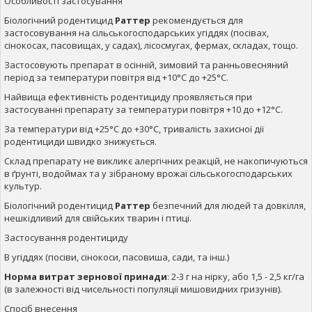
Особливості застосування
Біологічний родентицид
Раттер
рекомендується для
застосовування на сільськогосподарських угіддях (посівах,
сінокосах, пасовищах, у садах), лісосмугах, фермах, складах, тощо.
Застосовують препарат в осінній, зимовий та ранньовесняний
період за температури повітря від +10°С до +25°С.
Найвища ефективність родентициду проявляється при
застосуванні препарату за температури повітря +10 до +12°С.
За температури від +25°С до +30°С, тривалість захисної дії
родентициди швидко знижується.
Склад препарату не викликє алергічних реакцій, не накопичуються
в ґрунті, водоймах та у зібраному врожаї сільськогосподарських
культур.
Біологічний родентицид
Раттер
безпечний для людей та довкілля,
нешкідливий для свійських тварин і птиці.
Застосування родентициду
В угіддях (посіви, сінокоси, пасовиша, сади, та інш.)
Норма витрат зернової принади
: 2-3 г на нірку, або 1,5 - 2,5 кг/га
(в залежності від чисельності популяції мишовидних гризунів).
Спосіб внесення