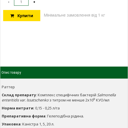
-
+
Мінімальне замовлення від 1 кг
Купити
Опис товару
Раттер
Склад препарату
: Комплекс специфічних бактерій
Salmonellа
9
enteritidis var. lssatschenko
з титром не менше 2х10
КУО/мл
Норма витрати
: 0,15 - 0,25 л/га
Препаративна форма
: Гелеподібна рідина.
Упаковка
: Каністра 1, 5, 20 л.