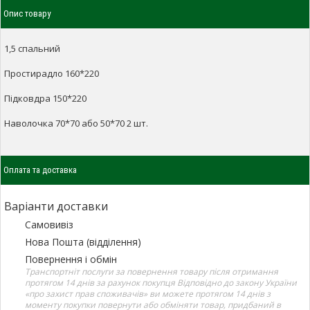
Опис товару
1,5 спальний
Простирадло 160*220
Підковдра 150*220
Наволочка 70*70 або 50*70 2 шт.
Оплата та доставка
Варіанти доставки
Самовивіз
Нова Пошта (відділення)
Повернення і обмін
Транспортніт послуги за повернення товару після отримання
протягом 14 днів за рахунок покупця Відповідно до закону України
«про захист прав споживачів» ви можете протягом 14 днів з
моменту покупки повернути або обміняти товар, придбаний в