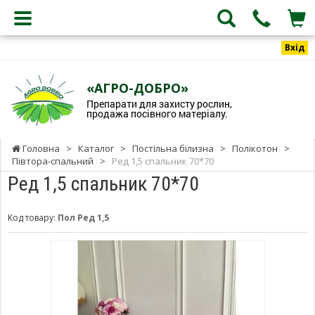
Вхід
«АГРО-ДОБРО»
Препарати для захисту рослин,
продажа посівного матеріалу.
Головна
>
Каталог
>
Постільна білизна
>
Полікотон
>
Півтора-спальний
>
Ред 1,5 спальник 70*70
Ред 1,5 спальник 70*70
Код товару:
Пол Ред 1,5