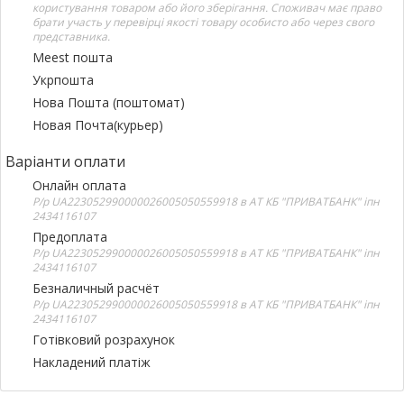
користування товаром або його зберігання. Споживач має право
брати участь у перевірці якості товару особисто або через свого
представника.
Meest пошта
Укрпошта
Нова Пошта (поштомат)
Новая Почта(курьер)
Варіанти оплати
Онлайн оплата
Р/р UA223052990000026005050559918 в АТ КБ "ПРИВАТБАНК" іпн
2434116107
Предоплата
Р/р UA223052990000026005050559918 в АТ КБ "ПРИВАТБАНК" іпн
2434116107
Безналичный расчёт
Р/р UA223052990000026005050559918 в АТ КБ "ПРИВАТБАНК" іпн
2434116107
Готівковий розрахунок
Накладений платіж