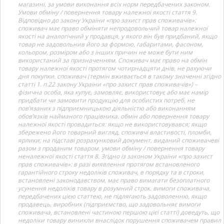
магазині, за умови виконання всіх норм передбачених законом.
Умови обміну / повернення товару належної якості стаття 9.
Відповідно до закону України «про захист прав споживачів»:
споживач має право обміняти непродовольчий товар належної
якості на аналогічний у продавця, у якого він був придбаний, якщо
товар не задовольнив його за формою, габаритами, фасоном,
кольором, розміром або з інших причин не може бути ним
використаний за призначенням. Споживач має право на обмін
товару належної якості протягом чотирнадцяти днів, не рахуючи
дня покупки. споживач (термін вживається в такому значенні згідно
статті 1. п.22 закону України «про захист прав споживачів») –
фізична особа, яка купує, замовляє, використовує або має намір
придбати чи замовити продукцію для особистих потреб, не
пов’язаних з підприємницькою діяльністю або виконанням
обов’язків найманого працівника. обмін або повернення товару
належної якості провадиться: якщо не використовувався; якщо
збережено його товарний вигляд, споживчі властивості, пломби,
ярлики; на підставі розрахунковий документ, виданий споживачеві
разом з проданим товаром. умови обміну / повернення товару
неналежної якості стаття 8. Згідно із законом України «про захист
прав споживачів»: в разі виявлення протягом встановленого
гарантійного строку недоліків споживач, в порядку та в строки,
встановлені законодавством, має право вимагати безоплатного
усунення недоліків товару в розумний строк. вимоги споживача,
передбачених цією статтею, не підлягають задоволенню, якщо
продавець, виробник (підприємство, що задовольняє вимоги
споживача, встановлені частиною першою цієї статті) доведуть, що
недоліки товару виникли внаслідок порушення споживачем правил