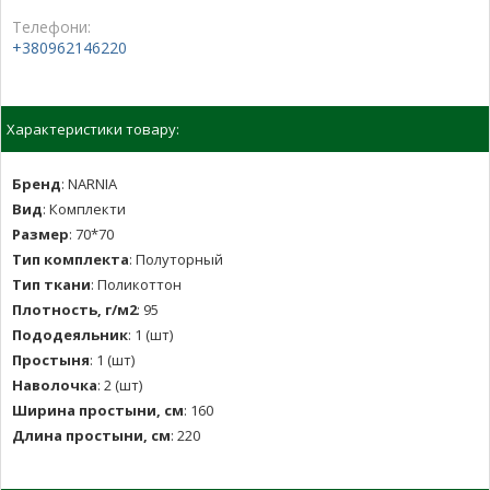
Телефони:
+380962146220
Характеристики товару:
Бренд
:
NARNIA
Вид
:
Комплекти
Размер
:
70*70
Тип комплекта
:
Полуторный
Тип ткани
:
Поликоттон
Плотность, г/м2
:
95
Пододеяльник
:
1 (шт)
Простыня
:
1 (шт)
Наволочка
:
2 (шт)
Ширина простыни, см
:
160
Длина простыни, см
:
220