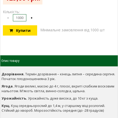
Кількість:
-
+
Мінімальне замовлення від 1000 шт
Купити
Опис товару
Дозрівання.
Термін дозрівання – кінець липня – середина серпня.
Початок плодоношенияна 3 рік.
Ягода.
Ягоди великі, масою до 4 г, плоскі, вкриті слабким восковим
нальотом. М'якоть світла, винно-солодка, щільна.
Урожайність.
Урожайність дуже висока, до 10 кг з куща.
Кущ.
Кущ середньорослий до 1,4 м, у старшому віці розлогий.
Стійкий до хвороб. Морозостійкість середня (до -28 градусів)