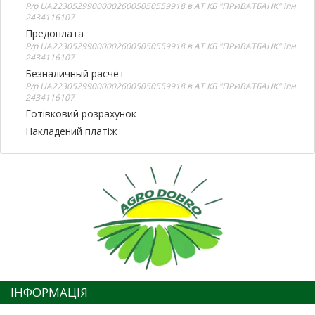
Р/р UA223052990000026005050559918 в АТ КБ "ПРИВАТБАНК" іпн
2434116107
Предоплата
Р/р UA223052990000026005050559918 в АТ КБ "ПРИВАТБАНК" іпн
2434116107
Безналичный расчёт
Р/р UA223052990000026005050559918 в АТ КБ "ПРИВАТБАНК" іпн
2434116107
Готівковий розрахунок
Накладений платіж
ІНФОРМАЦІЯ