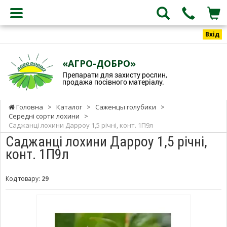
Вхід
«АГРО-ДОБРО»
Препарати для захисту рослин,
продажа посівного матеріалу.
Головна
>
Каталог
>
Саженцы голубики
>
Середні сорти лохини
>
Саджанці лохини Дарроу 1,5 річні, конт. 1П9л
Саджанці лохини Дарроу 1,5 річні,
конт. 1П9л
Код товару:
29