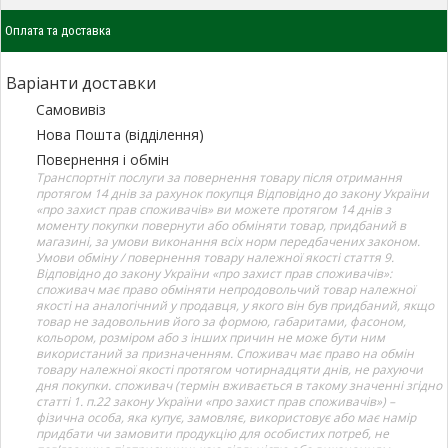
Оплата та доставка
Варіанти доставки
Самовивіз
Нова Пошта (відділення)
Повернення і обмін
Транспортніт послуги за повернення товару після отримання
протягом 14 днів за рахунок покупця Відповідно до закону України
«про захист прав споживачів» ви можете протягом 14 днів з
моменту покупки повернути або обміняти товар, придбаний в
магазині, за умови виконання всіх норм передбачених законом.
Умови обміну / повернення товару належної якості стаття 9.
Відповідно до закону України «про захист прав споживачів»:
споживач має право обміняти непродовольчий товар належної
якості на аналогічний у продавця, у якого він був придбаний, якщо
товар не задовольнив його за формою, габаритами, фасоном,
кольором, розміром або з інших причин не може бути ним
використаний за призначенням. Споживач має право на обмін
товару належної якості протягом чотирнадцяти днів, не рахуючи
дня покупки. споживач (термін вживається в такому значенні згідно
статті 1. п.22 закону України «про захист прав споживачів») –
фізична особа, яка купує, замовляє, використовує або має намір
придбати чи замовити продукцію для особистих потреб, не