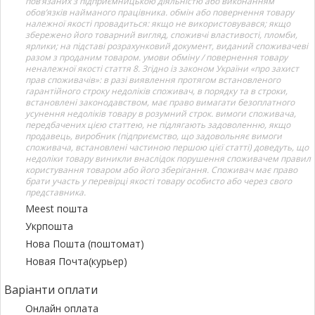
пов’язаних з підприємницькою діяльністю або виконанням
обов’язків найманого працівника. обмін або повернення товару
належної якості провадиться: якщо не використовувався; якщо
збережено його товарний вигляд, споживчі властивості, пломби,
ярлики; на підставі розрахунковий документ, виданий споживачеві
разом з проданим товаром. умови обміну / повернення товару
неналежної якості стаття 8. Згідно із законом України «про захист
прав споживачів»: в разі виявлення протягом встановленого
гарантійного строку недоліків споживач, в порядку та в строки,
встановлені законодавством, має право вимагати безоплатного
усунення недоліків товару в розумний строк. вимоги споживача,
передбачених цією статтею, не підлягають задоволенню, якщо
продавець, виробник (підприємство, що задовольняє вимоги
споживача, встановлені частиною першою цієї статті) доведуть, що
недоліки товару виникли внаслідок порушення споживачем правил
користування товаром або його зберігання. Споживач має право
брати участь у перевірці якості товару особисто або через свого
представника.
Meest пошта
Укрпошта
Нова Пошта (поштомат)
Новая Почта(курьер)
Варіанти оплати
Онлайн оплата