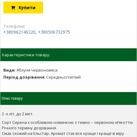
Купити
Телефони:
+380962146220
,
+380506732975
Характеристики товару:
Види
:
Яблуня червономяса
Період дозрівання
:
Середньостиглий
Опис товару
2 -х літ, до 2 мет.
Сорт Сирена є особливою новинкою з темно – червоною м’якоттю.
Річного терміну дозрівання.
Смак схожий на Ельстар. Аромат стає все краще і краще в міру