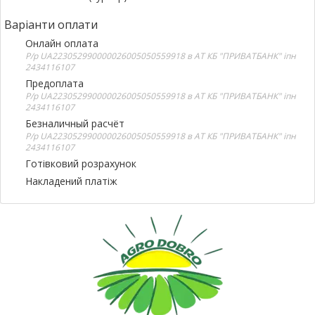
Варіанти оплати
Онлайн оплата
Р/р UA223052990000026005050559918 в АТ КБ "ПРИВАТБАНК" іпн
2434116107
Предоплата
Р/р UA223052990000026005050559918 в АТ КБ "ПРИВАТБАНК" іпн
2434116107
Безналичный расчёт
Р/р UA223052990000026005050559918 в АТ КБ "ПРИВАТБАНК" іпн
2434116107
Готівковий розрахунок
Накладений платіж