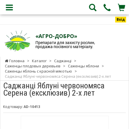
Вхід
«АГРО-ДОБРО»
Препарати для захисту рослин,
продажа посівного матеріалу.
Головна
>
Каталог
>
Саджанці
>
Саженцы плодовых деревьев
>
Саженцы яблони
>
Саженцы яблонь с красной мякотью
>
Саджанці Яблуні червономяса Серена (ексклюзив) 2-х лет
Саджанці Яблуні червономяса
Серена (ексклюзив) 2-х лет
Код товару:
AD-10413