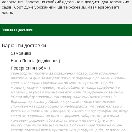
дозрівання. Зростання слабкий (ідеально підходить для невеликих
садів). Сорт дуже урожайний. Цвіте рожевим, має червонуваті
листя.
Оплата та доставка
Варіанти доставки
Самовивіз
Нова Пошта (відділення)
Повернення і обмін
Транспортніт послуги за повернення товару після отримання
протягом 14 днів за рахунок покупця Відповідно до закону України
«про захист прав споживачів» ви можете протягом 14 днів з
моменту покупки повернути або обміняти товар, придбаний в
магазині, за умови виконання всіх норм передбачених законом.
Умови обміну / повернення товару належної якості стаття 9.
Відповідно до закону України «про захист прав споживачів»:
споживач має право обміняти непродовольчий товар належної
якості на аналогічний у продавця, у якого він був придбаний, якщо
товар не задовольнив його за формою, габаритами, фасоном,
кольором, розміром або з інших причин не може бути ним
використаний за призначенням. Споживач має право на обмін
товару належної якості протягом чотирнадцяти днів, не рахуючи