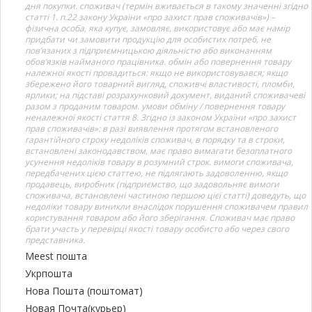
дня покупки. споживач (термін вживається в такому значенні згідно
статті 1. п.22 закону України «про захист прав споживачів») –
фізична особа, яка купує, замовляє, використовує або має намір
придбати чи замовити продукцію для особистих потреб, не
пов’язаних з підприємницькою діяльністю або виконанням
обов’язків найманого працівника. обмін або повернення товару
належної якості провадиться: якщо не використовувався; якщо
збережено його товарний вигляд, споживчі властивості, пломби,
ярлики; на підставі розрахунковий документ, виданий споживачеві
разом з проданим товаром. умови обміну / повернення товару
неналежної якості стаття 8. Згідно із законом України «про захист
прав споживачів»: в разі виявлення протягом встановленого
гарантійного строку недоліків споживач, в порядку та в строки,
встановлені законодавством, має право вимагати безоплатного
усунення недоліків товару в розумний строк. вимоги споживача,
передбачених цією статтею, не підлягають задоволенню, якщо
продавець, виробник (підприємство, що задовольняє вимоги
споживача, встановлені частиною першою цієї статті) доведуть, що
недоліки товару виникли внаслідок порушення споживачем правил
користування товаром або його зберігання. Споживач має право
брати участь у перевірці якості товару особисто або через свого
представника.
Meest пошта
Укрпошта
Нова Пошта (поштомат)
Новая Почта(курьер)