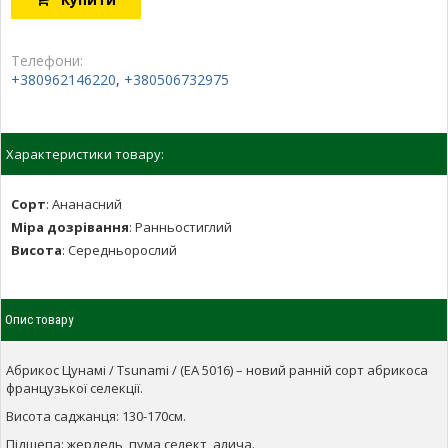
Телефони:
+380962146220
,
+380506732975
Характеристики товару:
Сорт
:
Ананасний
Міра дозрівання
:
Ранньостиглий
Висота
:
Середньорослий
Опис товару
Абрикос Цунамі / Tsunami / (EA 5016) – новий ранній сорт абрикоса
французької селекції.
Висота саджанця: 130-170см.
Підщепа: жердель, пума селект, алича.