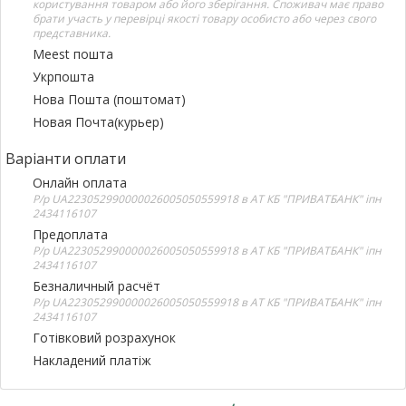
користування товаром або його зберігання. Споживач має право
брати участь у перевірці якості товару особисто або через свого
представника.
Meest пошта
Укрпошта
Нова Пошта (поштомат)
Новая Почта(курьер)
Варіанти оплати
Онлайн оплата
Р/р UA223052990000026005050559918 в АТ КБ "ПРИВАТБАНК" іпн
2434116107
Предоплата
Р/р UA223052990000026005050559918 в АТ КБ "ПРИВАТБАНК" іпн
2434116107
Безналичный расчёт
Р/р UA223052990000026005050559918 в АТ КБ "ПРИВАТБАНК" іпн
2434116107
Готівковий розрахунок
Накладений платіж