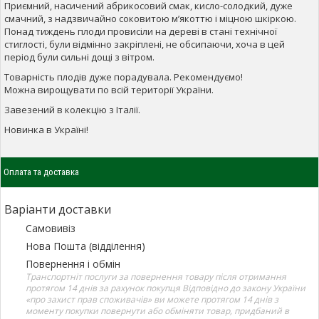
Приємний, насичений абрикосовий смак, кисло-солодкий, дуже
смачний, з надзвичайно соковитою м’якоттю і міцною шкіркою.
Понад тиждень плоди провисіли на дереві в стані технічної
стиглості, були відмінно закріплені, не обсипаючи, хоча в цей
період були сильні дощі з вітром.
Товарність плодів дуже порадувала. Рекомендуємо!
Можна вирощувати по всій території України.
Завезений в колекцію з Італії.
Новинка в Україні!
Оплата та доставка
Варіанти доставки
Самовивіз
Нова Пошта (відділення)
Повернення і обмін
Транспортніт послуги за повернення товару після отримання
протягом 14 днів за рахунок покупця Відповідно до закону України
«про захист прав споживачів» ви можете протягом 14 днів з
моменту покупки повернути або обміняти товар, придбаний в