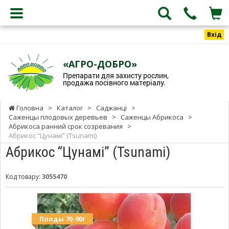
Вхід
«АГРО-ДОБРО»
Препарати для захисту рослин,
продажа посівного матеріалу.
Головна
>
Каталог
>
Саджанці
>
Саженцы плодовых деревьев
>
Саженцы Абрикоса
>
Абрикоса ранний срок созревания
>
Абрикос “Цунамі” (Tsunami)
Абрикос “Цунамі” (Tsunami)
Код товару:
3055470
Плоды 70-90г