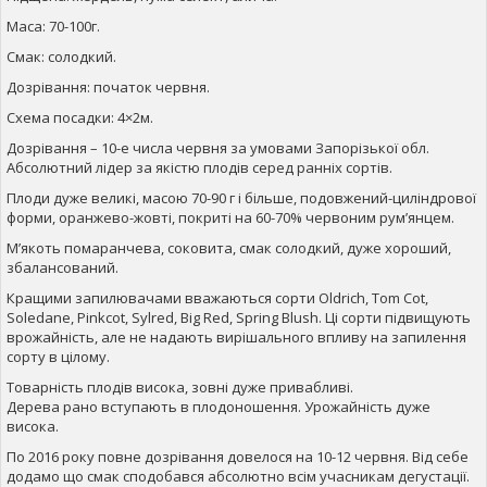
Маса: 70-100г.
Смак: солодкий.
Дозрівання: початок червня.
Схема посадки: 4×2м.
Дозрівання – 10-е числа червня за умовами Запорізької обл.
Абсолютний лідер за якістю плодів серед ранніх сортів.
Плоди дуже великі, масою 70-90 г і більше, подовжений-циліндрової
форми, оранжево-жовті, покриті на 60-70% червоним рум’янцем.
М’якоть помаранчева, соковита, смак солодкий, дуже хороший,
збалансований.
Кращими запилювачами вважаються сорти Oldrich, Tom Cot,
Soledane, Pinkcot, Sylred, Big Red, Spring Blush. Ці сорти підвищують
врожайність, але не надають вирішального впливу на запилення
сорту в цілому.
Товарність плодів висока, зовні дуже привабливі.
Дерева рано вступають в плодоношення. Урожайність дуже
висока.
По 2016 року повне дозрівання довелося на 10-12 червня. Від себе
додамо що смак сподобався абсолютно всім учасникам дегустації.