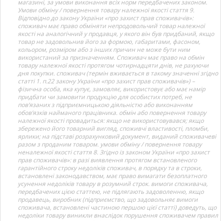
магазині, за умови виконання всіх норм передбачених законом.
Умови обміну / повернення товару належної якості стаття 9.
Відповідно до закону України «про захист прав споживачів»:
споживач має право обміняти непродовольчий товар належної
якості на аналогічний у продавця, у якого він був придбаний, якщо
товар не задовольнив його за формою, габаритами, фасоном,
кольором, розміром або з інших причин не може бути ним
використаний за призначенням. Споживач має право на обмін
товару належної якості протягом чотирнадцяти днів, не рахуючи
дня покупки. споживач (термін вживається в такому значенні згідно
статті 1. п.22 закону України «про захист прав споживачів») –
фізична особа, яка купує, замовляє, використовує або має намір
придбати чи замовити продукцію для особистих потреб, не
пов’язаних з підприємницькою діяльністю або виконанням
обов’язків найманого працівника. обмін або повернення товару
належної якості провадиться: якщо не використовувався; якщо
збережено його товарний вигляд, споживчі властивості, пломби,
ярлики; на підставі розрахунковий документ, виданий споживачеві
разом з проданим товаром. умови обміну / повернення товару
неналежної якості стаття 8. Згідно із законом України «про захист
прав споживачів»: в разі виявлення протягом встановленого
гарантійного строку недоліків споживач, в порядку та в строки,
встановлені законодавством, має право вимагати безоплатного
усунення недоліків товару в розумний строк. вимоги споживача,
передбачених цією статтею, не підлягають задоволенню, якщо
продавець, виробник (підприємство, що задовольняє вимоги
споживача, встановлені частиною першою цієї статті) доведуть, що
недоліки товару виникли внаслідок порушення споживачем правил