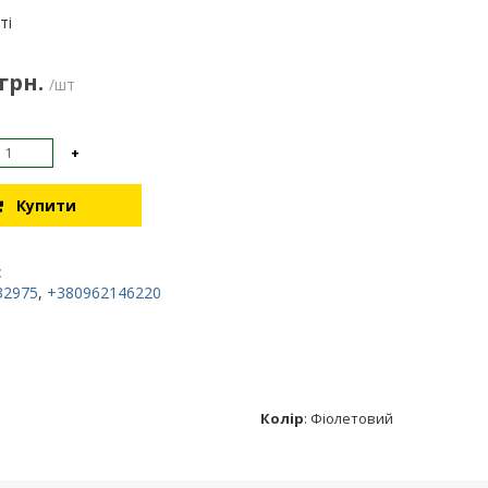
:
ті
 грн.
/шт
+
Купити
:
32975
,
+380962146220
Колір
:
Фіолетовий