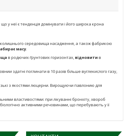
що у неї є тенденція домінувати і його широка крона
 навколишнього середовища насадження, а також фабрикою
абирає масу
.
вища
в родючих ґрунтових горизонтах,
відновити
в
нии здатні поглинати в 10 разів більше вуглекислого газу,
і близькі з якостями люцерни. Вирощуючи павлонию для
альними властивостями: при лікуванні бронхіту, хвороб
і біологічно активними речовинами, що перебувають у її