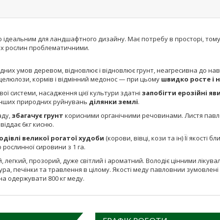
о ідеальним для ландшафтного дизайну. Має потребу в просторі, тому 
ких рослин проблематичними.
огодних умов деревом, відновлює і відновлює грунт, неагресивна до
целюлози, кормів і відмінний медонос — при цьому
швидко росте і
н
вої системи, насадження цієї культури здатні
запобігти ерозійні я
а інших природних руйнувань
ділянки землі
.
аду,
збагачує грунт
корисними органічними речовинами. Листя павлов
 віддає 6кг кисню.
одівлі великої рогатої худоби
(корови, вівці, кози та ін) Її якост
рослинної сировини з 1 га.
й, легкий, прозорий, дуже світлий і ароматний. Володіє цінними лікув
хура, печінки та травлення в цілому. Якості меду павловнии зумовлен
жна одержувати 800 кг меду.