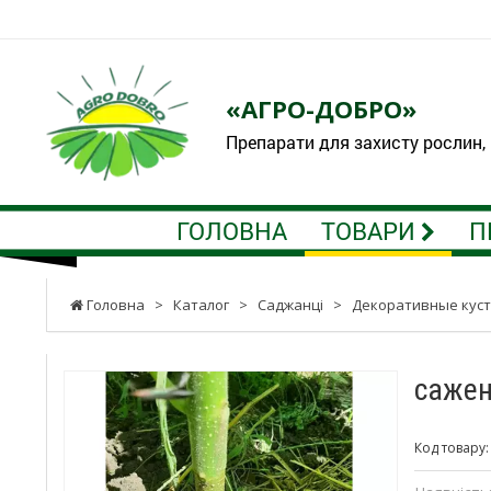
«АГРО-ДОБРО»
Препарати для захисту рослин,
ГОЛОВНА
ТОВАРИ
П
Головна
>
Каталог
>
Саджанці
>
Декоративные кус
сажен
Код товару