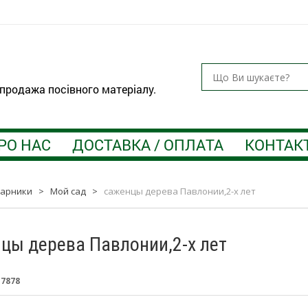
 продажа посівного матеріалу.
РО НАС
ДОСТАВКА / ОПЛАТА
КОНТАК
тарники
>
Мой сад
>
саженцы дерева Павлонии,2-х лет
цы дерева Павлонии,2-х лет
:
7878