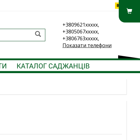
Вхід
+3809621xxxxx,
+3805067xxxxx,
+3806763xxxxx,
Показати телефони
ТИ
КАТАЛОГ САДЖАНЦІВ