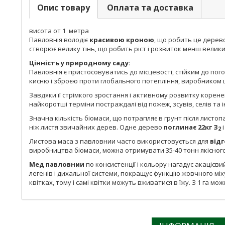
Опис товару
Оплата та доставка
висота от 1 метра
Павловнія володіє
красивою кроною
, що робить це дерев
створює велику тінь, що робить ріст і розвиток менш вели
Цінність у природному
саду:
Павловнія є пристосовуватись до місцевості, стійким до п
кисню і зброєю проти глобального потепління, виробником 
Завдяки її стрімкого зростання і активному розвитку корене
найкоротші терміни постраждалі від пожеж, зсувів, селів т
Значна кількість біомаси, що потрапляє в грунт після листоп
ніж листя звичайних дерев. Одне дерево
поглинає 22кг З
і
2
Листова маса з павловнии часто використовується для
відг
виробництва біомаси, можна отримувати 35-40 тонн якісного 
Мед павловнии
по консистенції і кольору нагадує акацієви
легенів і дихальної системи, покращує функцію жовчного мі
квітках, тому і самі квітки можуть вживатися в їжу. З 1 га мо