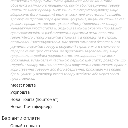
пов’язаних з підприємницькою діяльністю або виконанням
обов’язків найманого працівника. обмін або повернення товару
належної якості провадиться: якщо не використовувався; якщо
збережено його товарний вигляд, споживчі властивості, пломби,
ярлики; на підставі розрахунковий документ, виданий споживачеві
разом з проданим товаром. умови обміну / повернення товару
неналежної якості стаття 8. Згідно із законом України «про захист
прав споживачів»: в разі виявлення протягом встановленого
гарантійного строку недоліків споживач, в порядку та в строки,
встановлені законодавством, має право вимагати безоплатного
усунення недоліків товару в розумний строк. вимоги споживача,
передбачених цією статтею, не підлягають задоволенню, якщо
продавець, виробник (підприємство, що задовольняє вимоги
споживача, встановлені частиною першою цієї статті) доведуть, що
недоліки товару виникли внаслідок порушення споживачем правил
користування товаром або його зберігання. Споживач має право
брати участь у перевірці якості товару особисто або через свого
представника.
Meest пошта
Укрпошта
Нова Пошта (поштомат)
Новая Почта(курьер)
Варіанти оплати
Онлайн оплата