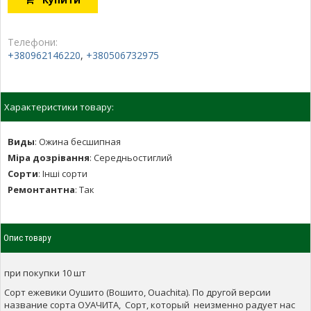
Телефони:
+380962146220
,
+380506732975
Характеристики товару:
Виды
:
Ожина бесшипная
Міра дозрівання
:
Середньостиглий
Сорти
:
Інші сорти
Ремонтантна
:
Так
Опис товару
при покупки 10 шт
Сорт ежевики Оушито (Вошито, Ouachita). По другой версии
название сорта ОУАЧИТА, Сорт, который неизменно радует нас