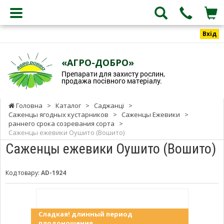
Вхід
«АГРО-ДОБРО»
Препарати для захисту рослин,
продажа посівного матеріалу.
Головна
>
Каталог
>
Саджанці
>
Саженцы ягодных кустарников
>
Саженцы Ежевики
>
раннего срока созревания сорта
>
Саженцы ежевики Оушито (Вошито)
Саженцы ежевики Оушито (Вошито)
Код товару:
AD-1924
Сладкая! длинный период
плодоношения