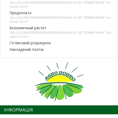
Р/р UA223052990000026005050559918 в АТ КБ "ПРИВАТБАНК" іпн
2434116107
Предоплата
Р/р UA223052990000026005050559918 в АТ КБ "ПРИВАТБАНК" іпн
2434116107
Безналичный расчёт
Р/р UA223052990000026005050559918 в АТ КБ "ПРИВАТБАНК" іпн
2434116107
Готівковий розрахунок
Накладений платіж
ІНФОРМАЦІЯ