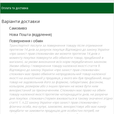
Оплата та доставка
Варіанти доставки
Самовивіз
Нова Пошта (відділення)
Повернення і обмін
Транспортніт послуги за повернення товару після отримання
протягом 14 днів за рахунок покупця Відповідно до закону України
«про захист прав споживачів» ви можете протягом 14 днів з
моменту покупки повернути або обміняти товар, придбаний в
магазині, за умови виконання всіх норм передбачених законом.
Умови обміну / повернення товару належної якості стаття 9.
Відповідно до закону України «про захист прав споживачів»:
споживач має право обміняти непродовольчий товар належної
якості на аналогічний у продавця, у якого він був придбаний, якщо
товар не задовольнив його за формою, габаритами, фасоном,
кольором, розміром або з інших причин не може бути ним
використаний за призначенням. Споживач має право на обмін
товару належної якості протягом чотирнадцяти днів, не рахуючи
дня покупки. споживач (термін вживається в такому значенні згідно
статті 1. п.22 закону України «про захист прав споживачів») –
фізична особа, яка купує, замовляє, використовує або має намір
придбати чи замовити продукцію для особистих потреб, не