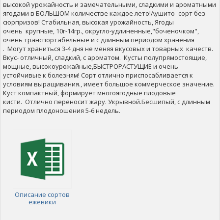
высокой урожайность и замечательными, сладкими и ароматными
ягодами в БОЛЬШОМ количестве каждое лето!Аушито- сорт без
сюрпризов! Стабильная, высокая урожайность, Ягоды
очень крупные, 10г-14гр., округло-удлиненные,"боченочком",
очень транспортабельные и с длинным периодом хранения
. Могут храниться 3-4 дня не меняя вкусовых и товарных качеств.
Вкус- отличный, сладкий, с ароматом. Кусты полупрямостоящие,
мощные, высокоурожайные,БЫСТРОРАСТУЩИЕ и очень
устойчивые к болезням! Сорт отлично приспосабливается к
условиям выращивания., имеет большое коммерческое значение.
Куст компактный, формирует многоягодные плодовые
кисти. Отлично переносит жару. Укрывной.Бесшипый, с длинным
периодом плодоношения 5-6 недель.
Описание сортов
ежевики