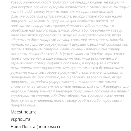
товару належної якості протягом чотирнадцяти днів, не рахуючи
дня покупки. споживач (термін вживається в такому значенні згідно
статті 1. п.22 закону України «про захист прав споживачів») –
фізична особа, яка купує, замовляє, використовує або має намір
придбати чи замовити продукцію для особистих потреб, не
пов’язаних з підприємницькою діяльністю або виконанням
обов’язків найманого працівника. обмін або повернення товару
належної якості провадиться: якщо не використовувався; якщо
збережено його товарний вигляд, споживчі властивості, пломби,
ярлики; на підставі розрахунковий документ, виданий споживачеві
разом з проданим товаром. умови обміну / повернення товару
неналежної якості стаття 8. Згідно із законом України «про захист
прав споживачів»: в разі виявлення протягом встановленого
гарантійного строку недоліків споживач, в порядку та в строки,
встановлені законодавством, має право вимагати безоплатного
усунення недоліків товару в розумний строк. вимоги споживача,
передбачених цією статтею, не підлягають задоволенню, якщо
продавець, виробник (підприємство, що задовольняє вимоги
споживача, встановлені частиною першою цієї статті) доведуть, що
недоліки товару виникли внаслідок порушення споживачем правил
користування товаром або його зберігання. Споживач має право
брати участь у перевірці якості товару особисто або через свого
представника.
Meest пошта
Укрпошта
Нова Пошта (поштомат)