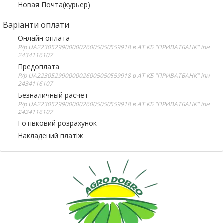
Новая Почта(курьер)
Варіанти оплати
Онлайн оплата
Р/р UA223052990000026005050559918 в АТ КБ "ПРИВАТБАНК" іпн
2434116107
Предоплата
Р/р UA223052990000026005050559918 в АТ КБ "ПРИВАТБАНК" іпн
2434116107
Безналичный расчёт
Р/р UA223052990000026005050559918 в АТ КБ "ПРИВАТБАНК" іпн
2434116107
Готівковий розрахунок
Накладений платіж