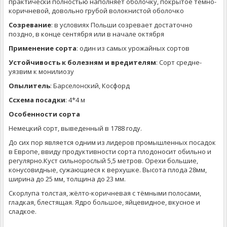
практически полностью наполняет оболочку, покрытое темно-
коричневой, довольно грубой волокнистой оболочко
Созревание
: в условиях Польши созревает достаточно
поздно, в конце сентября или в начале октября
Применение сорта
: один из самых урожайных сортов
Устойчивость к болезням и вредителям
: Сорт средне-
уязвим к монилиозу
Опылитель
: Барселонский, Косфорд
Ссхема посадки
: 4*4 м
Особенности сорта
Немецкий сорт, выведенный в 1788 году.
До сих пор является одним из лидеров промышленных посадок
в Европе, ввиду продуктивности сорта плодоносит обильно и
регулярно.Куст сильнорослый 5,5 метров. Орехи большие,
конусовидные, сужающиеся к верхушке. Высота плода 28мм,
ширина до 25 мм, толщина до 23 мм.
Скорлупа толстая, жёлто-коричневая с тёмными полосами,
гладкая, блестящая. Ядро большое, яйцевидное, вкусное и
сладкое.