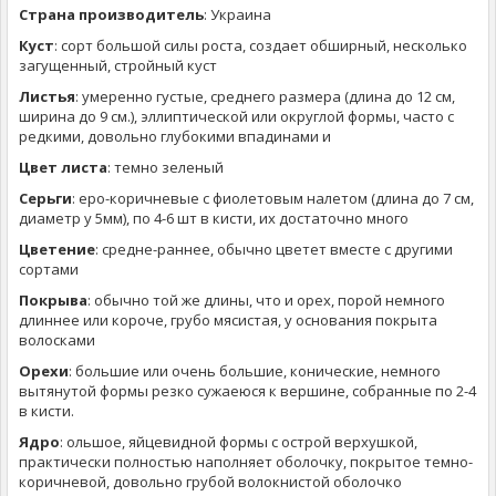
Страна производитель
: Украина
Куст
: сорт большой силы роста, создает обширный, несколько
загущенный, стройный куст
Листья
: умеренно густые, среднего размера (длина до 12 см,
ширина до 9 см.), эллиптической или округлой формы, часто с
редкими, довольно глубокими впадинами и
Цвет листа
: темно зеленый
Серьги
: еро-коричневые с фиолетовым налетом (длина до 7 см,
диаметр у 5мм), по 4-6 шт в кисти, их достаточно много
Цветение
: средне-раннее, обычно цветет вместе с другими
сортами
Покрыва
: обычно той же длины, что и орех, порой немного
длиннее или короче, грубо мясистая, у основания покрыта
волосками
Орехи
: большие или очень большие, конические, немного
вытянутой формы резко сужаеюся к вершине, собранные по 2-4
в кисти.
Ядро
: ольшое, яйцевидной формы с острой верхушкой,
практически полностью наполняет оболочку, покрытое темно-
коричневой, довольно грубой волокнистой оболочко