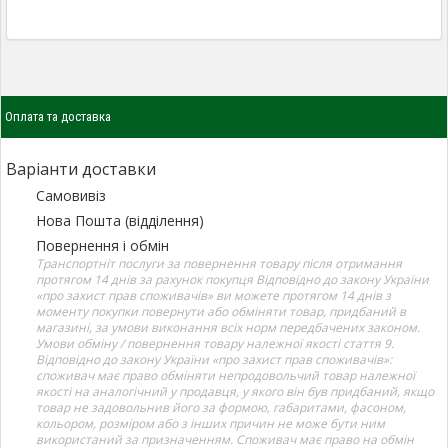
Оплата та доставка
Варіанти доставки
Самовивіз
Нова Пошта (відділення)
Повернення і обмін
Транспортніт послуги за повернення товару після отримання
протягом 14 днів за рахунок покупця Відповідно до закону України
«про захист прав споживачів» ви можете протягом 14 днів з
моменту покупки повернути або обміняти товар, придбаний в
магазині, за умови виконання всіх норм передбачених законом.
Умови обміну / повернення товару належної якості стаття 9.
Відповідно до закону України «про захист прав споживачів»:
споживач має право обміняти непродовольчий товар належної
якості на аналогічний у продавця, у якого він був придбаний, якщо
товар не задовольнив його за формою, габаритами, фасоном,
кольором, розміром або з інших причин не може бути ним
використаний за призначенням. Споживач має право на обмін