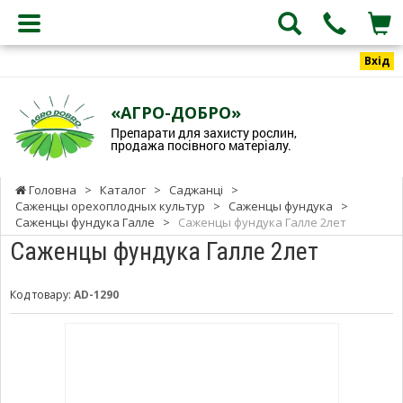
Вхід
«АГРО-ДОБРО»
Препарати для захисту рослин,
продажа посівного матеріалу.
Головна
>
Каталог
>
Саджанці
>
Саженцы орехоплодных культур
>
Саженцы фундука
>
Саженцы фундука Галле
>
Саженцы фундука Галле 2лет
Саженцы фундука Галле 2лет
Код товару:
AD-1290