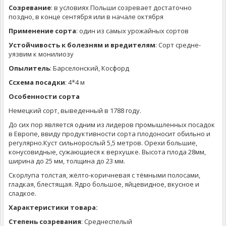
Созревание
: в условиях Польши созревает достаточно
поздно, в конце сентября или в начале октября
Применение сорта
: один из самых урожайных сортов
Устойчивость к болезням и вредителям
: Сорт средне-
уязвим к монилиозу
Опылитель
: Барселонский, Косфорд
Ссхема посадки
: 4*4 м
Особенности сорта
Немецкий сорт, выведенный в 1788 году.
До сих пор является одним из лидеров промышленных посадок
в Европе, ввиду продуктивности сорта плодоносит обильно и
регулярно.Куст сильнорослый 5,5 метров. Орехи большие,
конусовидные, сужающиеся к верхушке. Высота плода 28мм,
ширина до 25 мм, толщина до 23 мм.
Скорлупа толстая, жёлто-коричневая с тёмными полосами,
гладкая, блестящая. Ядро большое, яйцевидное, вкусное и
сладкое.
Характеристики товара:
Степень созревания
: Среднеспелый