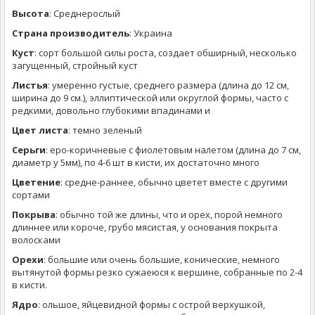
Высота
: Среднерослый
Страна производитель
: Украина
Куст
: сорт большой силы роста, создает обширный, несколько
загущенный, стройный куст
Листья
: умеренно густые, среднего размера (длина до 12 см,
ширина до 9 см.), эллиптической или округлой формы, часто с
редкими, довольно глубокими впадинами и
Цвет листа
: темно зеленый
Серьги
: еро-коричневые с фиолетовым налетом (длина до 7 см,
диаметр у 5мм), по 4-6 шт в кисти, их достаточно много
Цветение
: средне-раннее, обычно цветет вместе с другими
сортами
Покрыва
: обычно той же длины, что и орех, порой немного
длиннее или короче, грубо мясистая, у основания покрыта
волосками
Орехи
: большие или очень большие, конические, немного
вытянутой формы резко сужаеюся к вершине, собранные по 2-4
в кисти.
Ядро
: ольшое, яйцевидной формы с острой верхушкой,