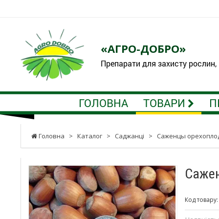
«АГРО-ДОБРО»
Препарати для захисту рослин,
ГОЛОВНА
ТОВАРИ
П
Головна
>
Каталог
>
Саджанці
>
Саженцы орехопло
Сажен
Код товару