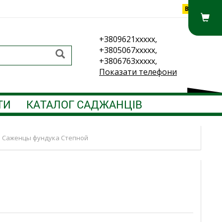
Вхід
+3809621xxxxx,
+3805067xxxxx,
+3806763xxxxx,
Показати телефони
ТИ
КАТАЛОГ САДЖАНЦІВ
Саженцы фундука Степной