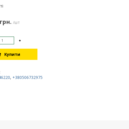
:
ті
 грн.
/шт
+
Купити
:
46220
,
+380506732975