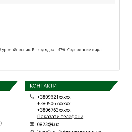
шей урожайностью. Выход ядра – 47%. Содержание жира –
КОНТАКТИ
+3809621xxxxx
+3805067xxxxx
+3806763xxxxx
Показати телефони
)
0
823
@i.
ua