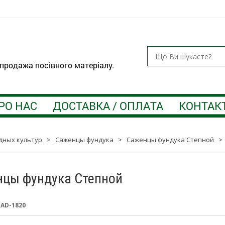
 продажа посівного матеріалу.
РО НАС
ДОСТАВКА / ОПЛАТА
КОНТАК
дных культур
>
Саженцы фундука
>
Саженцы фундука Степной
>
цы фундука Степной
:
AD-1820