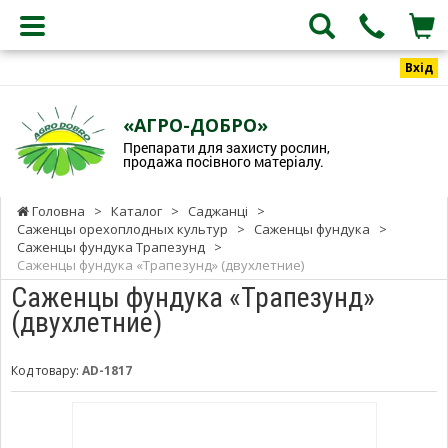
Вхід
«АГРО-ДОБРО»
Препарати для захисту рослин,
продажа посівного матеріалу.
Головна
>
Каталог
>
Саджанці
>
Саженцы орехоплодных культур
>
Саженцы фундука
>
Саженцы фундука Трапезунд
>
Саженцы фундука «Трапезунд» (двухлетние)
Саженцы фундука «Трапезунд»
(двухлетние)
Код товару:
AD-1817