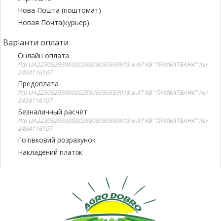
Нова Пошта (поштомат)
Новая Почта(курьер)
Варіанти оплати
Онлайн оплата
Р/р UA223052990000026005050559918 в АТ КБ "ПРИВАТБАНК" іпн
2434116107
Предоплата
Р/р UA223052990000026005050559918 в АТ КБ "ПРИВАТБАНК" іпн
2434116107
Безналичный расчёт
Р/р UA223052990000026005050559918 в АТ КБ "ПРИВАТБАНК" іпн
2434116107
Готівковий розрахунок
Накладений платіж