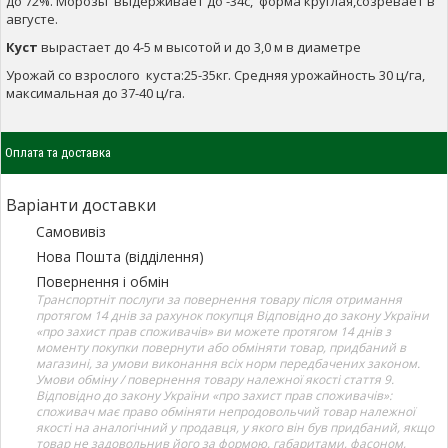
до 72%. Морозы выдерживает до -34с, форма круглая,созревает в
августе.
Куст
вырастает до 4-5 м высотой и до 3,0 м в диаметре
Урожай со взрослого куста:25-35кг. Средняя урожайность 30 ц/га,
максимальная до 37-40 ц/га.
Оплата та доставка
Варіанти доставки
Самовивіз
Нова Пошта (відділення)
Повернення і обмін
Транспортніт послуги за повернення товару після отримання
протягом 14 днів за рахунок покупця Відповідно до закону України
«про захист прав споживачів» ви можете протягом 14 днів з
моменту покупки повернути або обміняти товар, придбаний в
магазині, за умови виконання всіх норм передбачених законом.
Умови обміну / повернення товару належної якості стаття 9.
Відповідно до закону України «про захист прав споживачів»:
споживач має право обміняти непродовольчий товар належної
якості на аналогічний у продавця, у якого він був придбаний, якщо
товар не задовольнив його за формою, габаритами, фасоном,