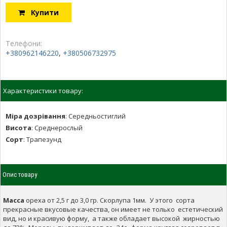
Купити
Телефони:
+380962146220
,
+380506732975
Характеристики товару:
Міра дозрівання
:
Середньостиглий
Висота
:
Среднерослый
Сорт
:
Трапезунд
Опис товару
Масса
ореха от 2,5 г до 3,0 гр. Скорлупа 1мм. У этого сорта
прекрасные вкусовые качества, он имеет не только естетический
вид, но и красивую форму, а также обладает высокой жирностью