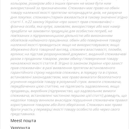
кольором, розміром або з інших причин не може бути ним
використаний за призначенням. Споживач має право на обмін
товару належної якості протягом чотирнадцяти днів, не рахуючи
дня покупки. споживач (термін вживається в такому значенні згідно
статті 1. п.22 закону України «про захист прав споживачів») –
фізична особа, яка купує, замовляє, використовує або має намір
придбати чи замовити продукцію для особистих потреб, не
пов’язаних з підприємницькою діяльністю або виконанням
обов’язків найманого працівника. обмін або повернення товару
належної якості провадиться: якщо не використовувався; якщо
збережено його товарний вигляд, споживчі властивості, пломби,
ярлики; на підставі розрахунковий документ, виданий споживачеві
разом з проданим товаром. умови обміну / повернення товару
неналежної якості стаття 8. Згідно із законом України «про захист
прав споживачів»: в разі виявлення протягом встановленого
гарантійного строку недоліків споживач, в порядку та в строки,
встановлені законодавством, має право вимагати безоплатного
усунення недоліків товару в розумний строк. вимоги споживача,
передбачених цією статтею, не підлягають задоволенню, якщо
продавець, виробник (підприємство, що задовольняє вимоги
споживача, встановлені частиною першою цієї статті) доведуть, що
недоліки товару виникли внаслідок порушення споживачем правил
користування товаром або його зберігання. Споживач має право
брати участь у перевірці якості товару особисто або через свого
представника.
Meest пошта
Укрпошта