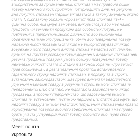
використаний за призначенням. Споживач має право на обмін
товару належної якості протягом чотирнадцяти днів, не рахуючи
дня покупки. споживач (термін вживається в такому значенні згідно
статті 1. п.22 закону України «про захист прав споживачів») –
фізична особа, яка купує, замовляє, використовує або має намір
придбати чи замовити продукцію для особистих потреб, не
пов’язаних з підприємницькою діяльністю або виконанням
обов’язків найманого працівника. обмін або повернення товару
належної якості провадиться: якщо не використовувався; якщо
збережено його товарний вигляд, споживчі властивості, пломби,
ярлики; на підставі розрахунковий документ, виданий споживачеві
разом з проданим товаром. умови обміну / повернення товару
неналежної якості стаття 8. Згідно із законом України «про захист
прав споживачів»: в разі виявлення протягом встановленого
гарантійного строку недоліків споживач, в порядку та в строки,
встановлені законодавством, має право вимагати безоплатного
усунення недоліків товару в розумний строк. вимоги споживача,
передбачених цією статтею, не підлягають задоволенню, якщо
продавець, виробник (підприємство, що задовольняє вимоги
споживача, встановлені частиною першою цієї статті) доведуть, що
недоліки товару виникли внаслідок порушення споживачем правил
користування товаром або його зберігання. Споживач має право
брати участь у перевірці якості товару особисто або через свого
представника.
Meest пошта
Укрпошта