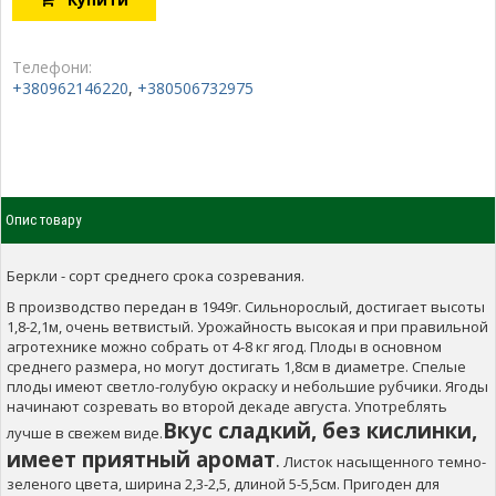
Телефони:
+380962146220
,
+380506732975
Опис товару
Беркли - сорт среднего срока созревания.
В производство передан в 1949г. Сильнорослый, достигает высоты
1,8-2,1м, очень ветвистый. Урожайность высокая и при правильной
агротехнике можно собрать от 4-8 кг ягод. Плоды в основном
среднего размера, но могут достигать 1,8см в диаметре. Спелые
плоды имеют светло-голубую окраску и небольшие рубчики. Ягоды
начинают созревать во второй декаде августа. Употреблять
Вкус сладкий, без кислинки,
лучше в свежем виде.
имеет приятный аромат
.
Листок насыщенного темно-
зеленого цвета, ширина 2,3-2,5, длиной 5-5,5см. Пригоден для