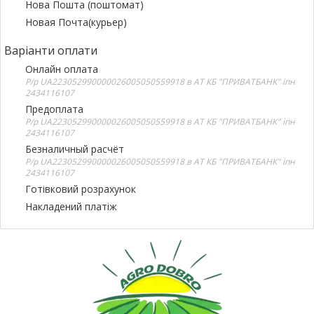
Нова Пошта (поштомат)
Новая Почта(курьер)
Варіанти оплати
Онлайн оплата
Р/р UA223052990000026005050559918 в АТ КБ "ПРИВАТБАНК" іпн
2434116107
Предоплата
Р/р UA223052990000026005050559918 в АТ КБ "ПРИВАТБАНК" іпн
2434116107
Безналичный расчёт
Р/р UA223052990000026005050559918 в АТ КБ "ПРИВАТБАНК" іпн
2434116107
Готівковий розрахунок
Накладений платіж