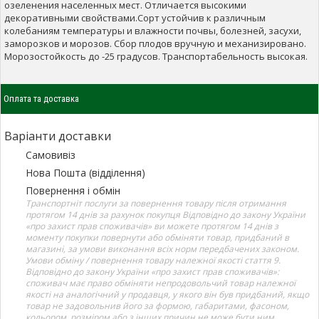
озеленения населенных мест. Отличается высокими
декоративными свойствами.Сорт устойчив к различным
колебаниям температуры и влажности почвы, болезней, засухи,
заморозков и морозов. Сбор плодов вручную и механизировано.
Морозостойкость до -25 градусов. Транспортабельность высокая.
Оплата та доставка
Варіанти доставки
Самовивіз
Нова Пошта (відділення)
Повернення і обмін
Транспортніт послуги за повернення товару після отримання
протягом 14 днів за рахунок покупця Відповідно до закону України
«про захист прав споживачів» ви можете протягом 14 днів з
моменту покупки повернути або обміняти товар, придбаний в
магазині, за умови виконання всіх норм передбачених законом.
Умови обміну / повернення товару належної якості стаття 9.
Відповідно до закону України «про захист прав споживачів»:
споживач має право обміняти непродовольчий товар належної
якості на аналогічний у продавця, у якого він був придбаний, якщо
товар не задовольнив його за формою, габаритами, фасоном,
кольором, розміром або з інших причин не може бути ним