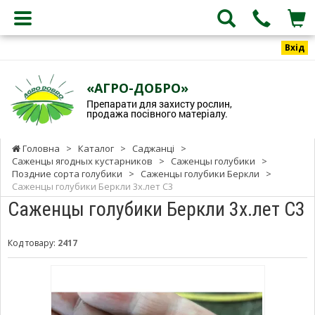
Вхід
«АГРО-ДОБРО»
Препарати для захисту рослин,
продажа посівного матеріалу.
Головна
>
Каталог
>
Саджанці
>
Саженцы ягодных кустарников
>
Саженцы голубики
>
Поздние сорта голубики
>
Саженцы голубики Беркли
>
Саженцы голубики Беркли 3х.лет С3
Саженцы голубики Беркли 3х.лет С3
Код товару:
2417