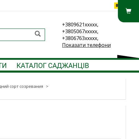
Вхід
+3809621xxxxx,
+3805067xxxxx,
+3806763xxxxx,
Показати телефони
ТИ
КАТАЛОГ САДЖАНЦІВ
дний сорт созревания
>