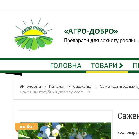
«АГРО-ДОБРО»
Препарати для захисту рослин,
ГОЛОВНА
ТОВАРИ
П
Головна
>
Каталог
>
Саджанці
>
Саженцы ягодных к
Саженцы голубики Дарроу 2лет, П9
Сажен
до 8кг
Код товару