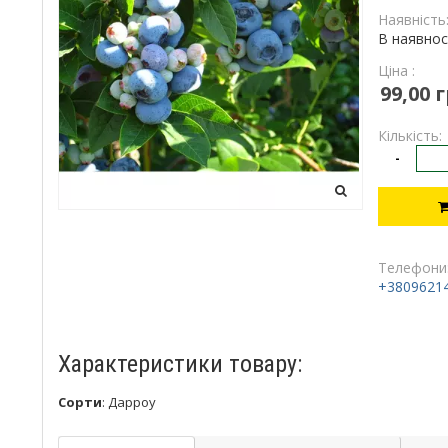
Наявність
В наявнос
Ціна :
99,00 г
Кількість:
-
Телефони
+3809621
Характеристики товару:
Сорти
:
Дарроу