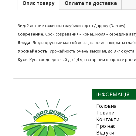
Опис товару
Оплата та доставка
Вид: 2-летние саженцы голубики сорта Дарроу (Darrow)
Созревание.
Срок созревания – конец июля – середина авг
Ягода.
Ягоды крупные массой до 4 г, плоские, покрыты слаб
Урожайность.
Урожайность очень высокая, до 8 кг с куста.
Куст.
Куст среднерослый до 1,4 м, в старшем возрасте раск
ІНФОРМАЦІЯ
Головна
Товари
Контакти
Про нас
Відгуки