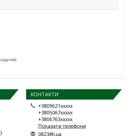
радусов).
КОНТАКТИ
+3809621xxxxx
+3805067xxxxx
+3806763xxxxx
Показати телефони
)
0
823
@i.
ua