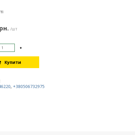
:
ті
рн.
/шт
+
Купити
:
46220
,
+380506732975