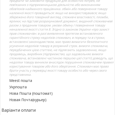
придбати чи замовити продукцію для особистих потреб, не
пов’язаних з підприємницькою діяльністю або виконанням
обов’язків найманого працівника. обмін або повернення товару
належної якості провадиться: якщо не використовувався; якщо
збережено його товарний вигляд, споживчі властивості, пломби,
ярлики; на підставі розрахунковий документ, виданий споживачеві
разом з проданим товаром. умови обміну / повернення товару
неналежної якості стаття 8. Згідно із законом України «про захист
прав споживачів»: в разі виявлення протягом встановленого
гарантійного строку недоліків споживач, в порядку та в строки,
встановлені законодавством, має право вимагати безоплатного
усунення недоліків товару в розумний строк. вимоги споживача,
передбачених цією статтею, не підлягають задоволенню, якщо
продавець, виробник (підприємство, що задовольняє вимоги
споживача, встановлені частиною першою цієї статті) доведуть, що
недоліки товару виникли внаслідок порушення споживачем правил
користування товаром або його зберігання. Споживач має право
брати участь у перевірці якості товару особисто або через свого
представника.
Meest пошта
Укрпошта
Нова Пошта (поштомат)
Новая Почта(курьер)
Варіанти оплати