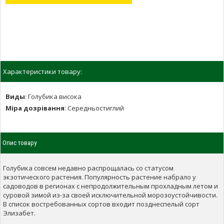
Характеристики товару:
Виды
:
Голубика висока
Міра дозрівання
:
Середньостиглий
Опис товару
Голубика совсем недавно распрощалась со статусом
экзотического растения. Популярность растение набрало у
садоводов в регионах с непродолжительным прохладным летом и
суровой зимой из-за своей исключительной морозоустойчивости.
В список востребованных сортов входит позднеспелый сорт
Элизабет.