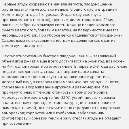
Первые ягоды созревают в начале августа, плодоношение
растягивается на несколько недель. С одного куста в среднем
можно получить до 5 кг урожая. Ягоды округлые (чуть
приплюснутые у полюсов), крупные, диаметром около 22 мм,
плотные, собраны в рыхлую кисть. Кожица плодов красивого
синего цвета с голубоватым налётом, на поверхности имеется
небольшой рубчик. При уборке легко отделяются от плодоножек.
Садоводами по вкусовым качествам выделяется как один из
самых лучших сортов.
Плюсы: относительно быстрое плодоношение — заявляемый
объём ягод (5–7 кг) чаще всего достигается на 5–6-й год, возможен
на 4-й год при грамотной агротехнике. В первые 2–3 года растению
не дают плодоносить, стараясь направить все силы на
формирование крепкого куста и наращивание древесины;
десертный вкус, в котором явны чернично-виноградные нотки;
созревание и окрашивание дружное и равномерное, без
промежуточных оттенков; стойкость к транспортировке;
морозоустойчивость сорта (до -32°С); устойчивость к резким
значительным перепадам температур; цветочные почки не
вымерзают зимой, но незначительно страдают от возвратных
заморозков; сорт устойчив к грибковым заболеваниям
(фитофторозу, корневой гнили и раку стебля); ягоды не опадают
при созревании.