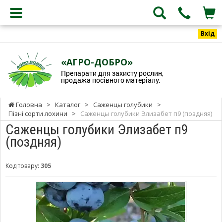
Вхід
«АГРО-ДОБРО»
Препарати для захисту рослин,
продажа посівного матеріалу.
Головна
>
Каталог
>
Саженцы голубики
>
Пізні сорти лохини
>
Саженцы голубики Элизабет п9 (поздняя)
Саженцы голубики Элизабет п9
(поздняя)
Код товару:
305