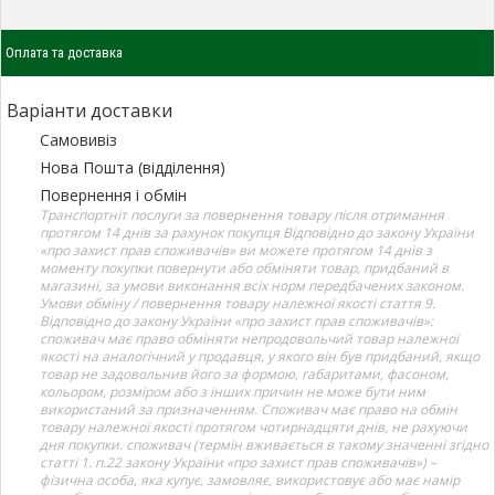
Оплата та доставка
Варіанти доставки
Самовивіз
Нова Пошта (відділення)
Повернення і обмін
Транспортніт послуги за повернення товару після отримання
протягом 14 днів за рахунок покупця Відповідно до закону України
«про захист прав споживачів» ви можете протягом 14 днів з
моменту покупки повернути або обміняти товар, придбаний в
магазині, за умови виконання всіх норм передбачених законом.
Умови обміну / повернення товару належної якості стаття 9.
Відповідно до закону України «про захист прав споживачів»:
споживач має право обміняти непродовольчий товар належної
якості на аналогічний у продавця, у якого він був придбаний, якщо
товар не задовольнив його за формою, габаритами, фасоном,
кольором, розміром або з інших причин не може бути ним
використаний за призначенням. Споживач має право на обмін
товару належної якості протягом чотирнадцяти днів, не рахуючи
дня покупки. споживач (термін вживається в такому значенні згідно
статті 1. п.22 закону України «про захист прав споживачів») –
фізична особа, яка купує, замовляє, використовує або має намір