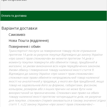
Оплата та доставка
Варіанти доставки
Самовивіз
Нова Пошта (відділення)
Повернення і обмін
Транспортніт послуги за повернення товару після отримання
протягом 14 днів за рахунок покупця Відповідно до закону України
«про захист прав споживачів» ви можете протягом 14 днів з
моменту покупки повернути або обміняти товар, придбаний в
магазині, за умови виконання всіх норм передбачених законом.
Умови обміну / повернення товару належної якості стаття 9.
Відповідно до закону України «про захист прав споживачів»:
споживач має право обміняти непродовольчий товар належної
якості на аналогічний у продавця, у якого він був придбаний, якщо
товар не задовольнив його за формою, габаритами, фасоном,
кольором, розміром або з інших причин не може бути ним
використаний за призначенням. Споживач має право на обмін
товару належної якості протягом чотирнадцяти днів, не рахуючи
дня покупки. споживач (термін вживається в такому значенні згідно
статті 1. п.22 закону України «про захист прав споживачів») –