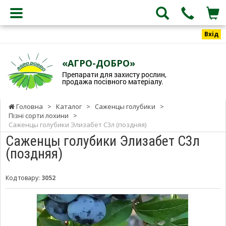
Вхід
«АГРО-ДОБРО»
Препарати для захисту рослин,
продажа посівного матеріалу.
Головна
>
Каталог
>
Саженцы голубики
>
Пізні сорти лохини
>
Саженцы голубики Элизабет С3л (поздняя)
Саженцы голубики Элизабет С3л
(поздняя)
Код товару:
3052