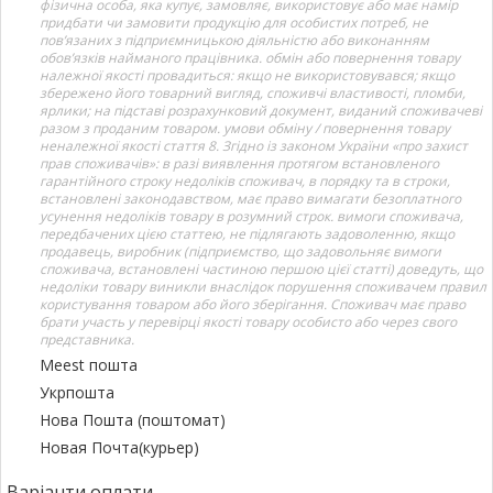
фізична особа, яка купує, замовляє, використовує або має намір
придбати чи замовити продукцію для особистих потреб, не
пов’язаних з підприємницькою діяльністю або виконанням
обов’язків найманого працівника. обмін або повернення товару
належної якості провадиться: якщо не використовувався; якщо
збережено його товарний вигляд, споживчі властивості, пломби,
ярлики; на підставі розрахунковий документ, виданий споживачеві
разом з проданим товаром. умови обміну / повернення товару
неналежної якості стаття 8. Згідно із законом України «про захист
прав споживачів»: в разі виявлення протягом встановленого
гарантійного строку недоліків споживач, в порядку та в строки,
встановлені законодавством, має право вимагати безоплатного
усунення недоліків товару в розумний строк. вимоги споживача,
передбачених цією статтею, не підлягають задоволенню, якщо
продавець, виробник (підприємство, що задовольняє вимоги
споживача, встановлені частиною першою цієї статті) доведуть, що
недоліки товару виникли внаслідок порушення споживачем правил
користування товаром або його зберігання. Споживач має право
брати участь у перевірці якості товару особисто або через свого
представника.
Meest пошта
Укрпошта
Нова Пошта (поштомат)
Новая Почта(курьер)
Варіанти оплати