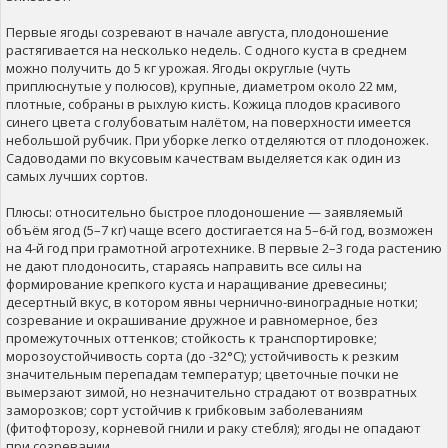
Первые ягоды созревают в начале августа, плодоношение
растягивается на несколько недель. С одного куста в среднем
можно получить до 5 кг урожая. Ягоды округлые (чуть
приплюснутые у полюсов), крупные, диаметром около 22 мм,
плотные, собраны в рыхлую кисть. Кожица плодов красивого
синего цвета с голубоватым налётом, на поверхности имеется
небольшой рубчик. При уборке легко отделяются от плодоножек.
Садоводами по вкусовым качествам выделяется как один из
самых лучших сортов.
Плюсы: относительно быстрое плодоношение — заявляемый
объём ягод (5–7 кг) чаще всего достигается на 5–6-й год, возможен
на 4-й год при грамотной агротехнике. В первые 2–3 года растению
не дают плодоносить, стараясь направить все силы на
формирование крепкого куста и наращивание древесины;
десертный вкус, в котором явны чернично-виноградные нотки;
созревание и окрашивание дружное и равномерное, без
промежуточных оттенков; стойкость к транспортировке;
морозоустойчивость сорта (до -32°С); устойчивость к резким
значительным перепадам температур; цветочные почки не
вымерзают зимой, но незначительно страдают от возвратных
заморозков; сорт устойчив к грибковым заболеваниям
(фитофторозу, корневой гнили и раку стебля); ягоды не опадают
при созревании.