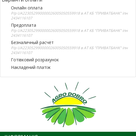
Онлайн оплата
Р/р UA223052990000026005050559918 в АТ КБ "ПРИВАТБАНК" іпн
2434116107
Предоплата
Р/р UA223052990000026005050559918 в АТ КБ "ПРИВАТБАНК" іпн
2434116107
Безналичный расчёт
Р/р UA223052990000026005050559918 в АТ КБ "ПРИВАТБАНК" іпн
2434116107
Готівковий розрахунок
Накладений платіж