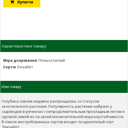
Купити
Характеристики товару:
Міра дозрівання
:
Пізньостиглий
Сорти
:
Елізабет
Опис товару
Голубика совсем недавно распрощалась со статусом
экзотического растения. Популярность растение набрало у
садоводов в регионах с непродолжительным прохладным летом и
суровой зимой из-за своей исключительной морозоустойчивости.
В список востребованных сортов входит позднеспелый сорт
Элизабет.