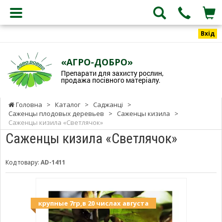
Вхід
«АГРО-ДОБРО»
Препарати для захисту рослин,
продажа посівного матеріалу.
Головна
>
Каталог
>
Саджанці
>
Саженцы плодовых деревьев
>
Саженцы кизила
>
Саженцы кизила «Светлячок»
Саженцы кизила «Светлячок»
Код товару:
AD-1411
крупные 7гр,в 20 числах августа