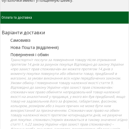
бутылочки имеют утолщённую шейку.
Оплата та доставка
Варіанти доставки
Самовивіз
Нова Пошта (відділення)
Повернення і обмін
Транспортніт послуги за повернення товару після отримання
протягом 14 днів за рахунок покупця Відповідно до закону України
«про захист прав споживачів» ви можете протягом 14 днів з
моменту покупки повернути або обміняти товар, придбаний в
магазині, за умови виконання всіх норм передбачених законом.
Умови обміну / повернення товару належної якості стаття 9.
Відповідно до закону України «про захист прав споживачів»:
споживач має право обміняти непродовольчий товар належної
якості на аналогічний у продавця, у якого він був придбаний, якщо
товар не задовольнив його за формою, габаритами, фасоном,
кольором, розміром або з інших причин не може бути ним
використаний за призначенням. Споживач має право на обмін
товару належної якості протягом чотирнадцяти днів, не рахуючи
дня покупки. споживач (термін вживається в такому значенні згідно
статті 1. п.22 закону України «про захист прав споживачів») –
фізична особа, яка купує, замовляє, використовує або має намір