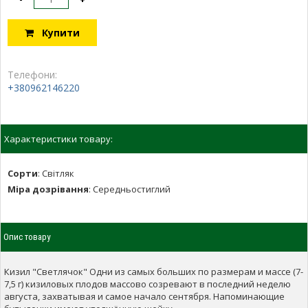
Купити
Телефони:
+380962146220
Характеристики товару:
Сорти
:
Світляк
Міра дозрівання
:
Середньостиглий
Опис товару
Кизил "Светлячок" Одни из самых больших по размерам и массе (7-
7,5 г) кизиловых плодов массово созревают в последний неделю
августа, захватывая и самое начало сентября.
Напоминающие