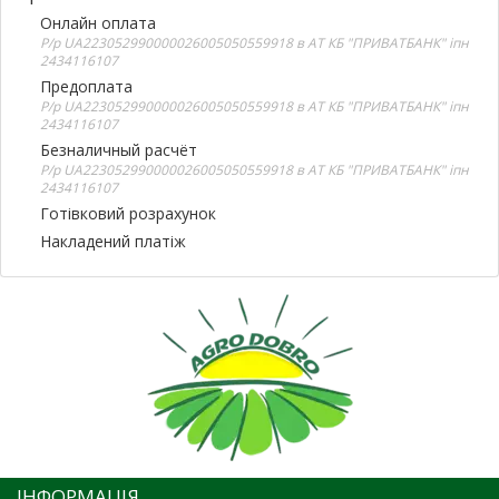
Онлайн оплата
Р/р UA223052990000026005050559918 в АТ КБ "ПРИВАТБАНК" іпн
2434116107
Предоплата
Р/р UA223052990000026005050559918 в АТ КБ "ПРИВАТБАНК" іпн
2434116107
Безналичный расчёт
Р/р UA223052990000026005050559918 в АТ КБ "ПРИВАТБАНК" іпн
2434116107
Готівковий розрахунок
Накладений платіж
ІНФОРМАЦІЯ