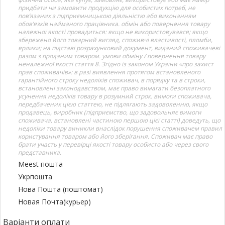
придбати чи замовити продукцію для особистих потреб, не
пов’язаних з підприємницькою діяльністю або виконанням
обов’язків найманого працівника. обмін або повернення товару
належної якості провадиться: якщо не використовувався; якщо
збережено його товарний вигляд, споживчі властивості, пломби,
ярлики; на підставі розрахунковий документ, виданий споживачеві
разом з проданим товаром. умови обміну / повернення товару
неналежної якості стаття 8. Згідно із законом України «про захист
прав споживачів»: в разі виявлення протягом встановленого
гарантійного строку недоліків споживач, в порядку та в строки,
встановлені законодавством, має право вимагати безоплатного
усунення недоліків товару в розумний строк. вимоги споживача,
передбачених цією статтею, не підлягають задоволенню, якщо
продавець, виробник (підприємство, що задовольняє вимоги
споживача, встановлені частиною першою цієї статті) доведуть, що
недоліки товару виникли внаслідок порушення споживачем правил
користування товаром або його зберігання. Споживач має право
брати участь у перевірці якості товару особисто або через свого
представника.
Meest пошта
Укрпошта
Нова Пошта (поштомат)
Новая Почта(курьер)
Варіанти оплати