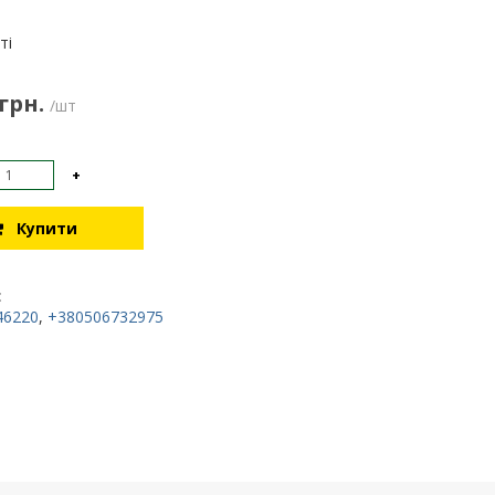
:
ті
 грн.
/шт
+
Купити
:
46220
,
+380506732975