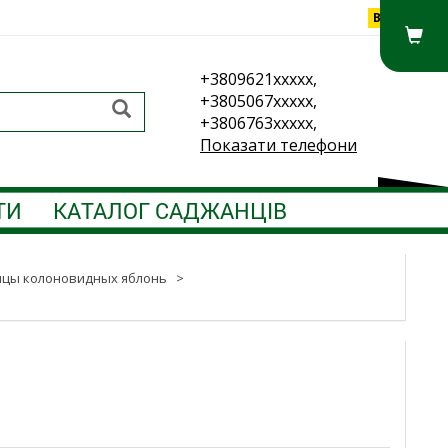
Вхід
+3809621xxxxx,
+3805067xxxxx,
+3806763xxxxx,
Показати телефони
ТИ
КАТАЛОГ САДЖАНЦІВ
цы колоновидных яблонь
>