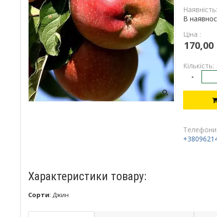
Наявність
В наявнос
Ціна :
170,00
Кількість:
-
Телефони
+3809621
Характеристики товару:
Сорти
:
Джин