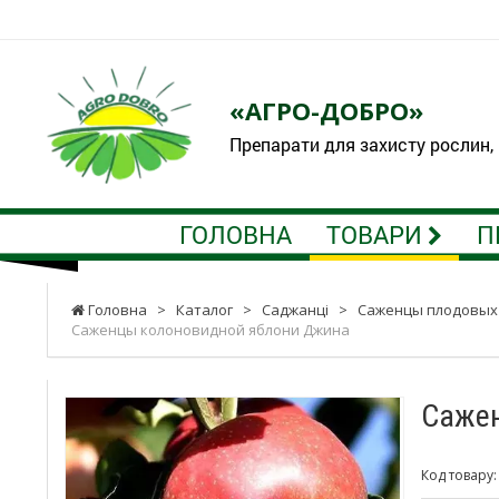
«АГРО-ДОБРО»
Препарати для захисту рослин,
ГОЛОВНА
ТОВАРИ
П
Головна
>
Каталог
>
Саджанці
>
Саженцы плодовых
Саженцы колоновидной яблони Джина
Сажен
Код товару