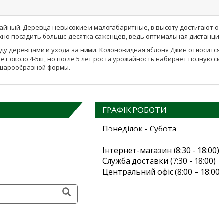
жайный. Деревца невысокие и малогабаритные, в высоту достигают ок
жно посадить больше десятка саженцев, ведь оптимальная дистанци
у деревцами и ухода за ними. Колоновидная яблоня Джин относится 
яет около 4-5кг, но после 5 лет роста урожайность набирает полную 
а шарообразной формы.
ГРАФІК РОБОТИ
Понеділок - Субота
Інтернет-магазин (8:30 - 18:00)
Служба доставки (7:30 - 18:00)
Центральний офіс (8:00 – 18:00