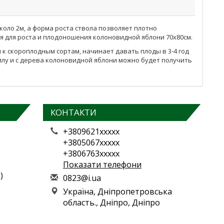
оло 2м, а форма роста ствола позволяет плотно
я для роста и плодоношения колоновидной яблони 70х80см.
к скороплодным сортам, начинает давать плоды в 3-4 год
силу и с дерева колоновидной яблони можно будет получить
КОНТАКТИ
+3809621xxxxx
+3805067xxxxx
+3806763xxxxx
Показати телефони
)
0
823
@i.
ua
Україна, Дніпропетровська
область., Дніпро, Дніпро