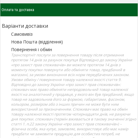
Оплата та доставка
Варіанти доставки
Самовивіз
Нова Пошта (відділення)
Повернення і обмін
Транспортніт послуги за повернення товару після отримання
протягом 14 днів за рахунок покупця Відповідно до закону України
«про захист прав споживачів» ви можете протягом 14 днів з
моменту покупки повернути або обміняти товар, придбаний в
магазині, за умови виконання всіх норм передбачених законом.
Умови обміну / повернення товару належної якості стаття 9.
Відповідно до закону України «про захист прав споживачів»:
споживач має право обміняти непродовольчий товар належної
якості на аналогічний у продавця, у якого він був придбаний, якщо
товар не задовольнив його за формою, габаритами, фасоном,
кольором, розміром або з інших причин не може бути ним
використаний за призначенням. Споживач має право на обмін
товару належної якості протягом чотирнадцяти днів, не рахуючи
дня покупки. споживач (термін вживається в такому значенні згідно
статті 1. п.22 закону України «про захист прав споживачів») –
фізична особа, яка купує, замовляє, використовує або має намір
придбати чи замовити продукцію для особистих потреб, не