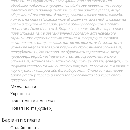
пов’язаних з підприємницькою діяльністю або виконанням
обов’язків найманого працівника. обмін або повернення товару
належної якості провадиться: якщо не використовувався; якщо
збережено його товарний вигляд, споживчі властивості, пломби,
ярлики; на підставі розрахунковий документ, виданий споживачеві
разом з проданим товаром. умови обміну / повернення товару
неналежної якості стаття 8. Згідно із законом України «про захист
прав споживачів»: в разі виявлення протягом встановленого
гарантійного строку недоліків споживач, в порядку та в строки,
встановлені законодавством, має право вимагати безоплатного
усунення недоліків товару в розумний строк. вимоги споживача,
передбачених цією статтею, не підлягають задоволенню, якщо
продавець, виробник (підприємство, що задовольняє вимоги
споживача, встановлені частиною першою цієї статті) доведуть, що
недоліки товару виникли внаслідок порушення споживачем правил
користування товаром або його зберігання. Споживач має право
брати участь у перевірці якості товару особисто або через свого
представника.
Meest пошта
Укрпошта
Нова Пошта (поштомат)
Новая Почта(курьер)
Варіанти оплати
Онлайн оплата