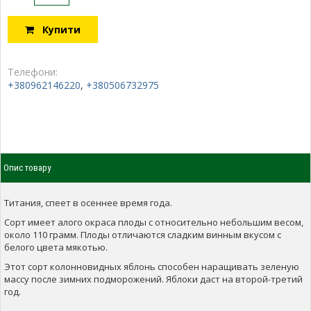
Купити
Телефони:
+380962146220
,
+380506732975
Опис товару
Титания, спеет в осеннее время года.
Сорт имеет алого окраса плоды с относительно небольшим весом,
около 110 грамм. Плоды отличаются сладким винным вкусом с
белого цвета мякотью.
Этот сорт колонновидных яблонь способен наращивать зеленую
массу после зимних подморожений. Яблоки даст на второй-третий
год.