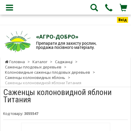
Вхід
«АГРО-ДОБРО»
Препарати для захисту рослин,
продажа посівного матеріалу.
Головна
>
Каталог
>
Саджанці
>
Саженцы плодовых деревьев
>
Колоновидные саженцы плодовых деревьев
>
Саженцы колоновидных яблонь
>
Саженцы колоновидной яблони Титания
Саженцы колоновидной яблони
Титания
Код товару:
3055547