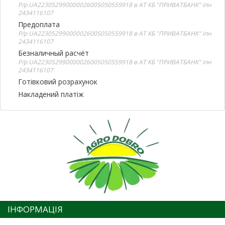
Р/р UA223052990000026005050559918 в АТ КБ "ПРИВАТБАНК" іпн
2434116107
Предоплата
Р/р UA223052990000026005050559918 в АТ КБ "ПРИВАТБАНК" іпн
2434116107
Безналичный расчёт
Р/р UA223052990000026005050559918 в АТ КБ "ПРИВАТБАНК" іпн
2434116107
Готівковий розрахунок
Накладений платіж
ІНФОРМАЦІЯ