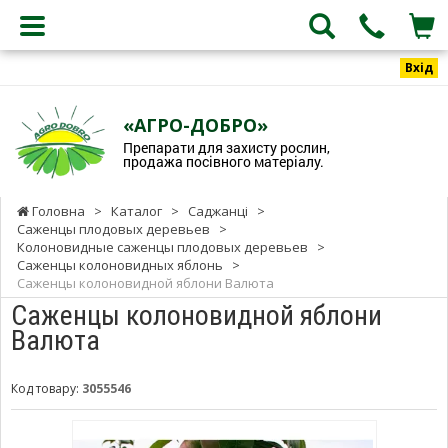
Вхід
«АГРО-ДОБРО»
Препарати для захисту рослин,
продажа посівного матеріалу.
Головна
>
Каталог
>
Саджанці
>
Саженцы плодовых деревьев
>
Колоновидные саженцы плодовых деревьев
>
Саженцы колоновидных яблонь
>
Саженцы колоновидной яблони Валюта
Саженцы колоновидной яблони
Валюта
Код товару:
3055546