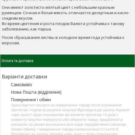
Они имеют золотисто-жёлтый цвет с небольшим красным
румянцем. Сочная и белая мякоть отличается десертным и кисло-
сладким вкусом.
Во время цветения и роста плодов Валюта устойчива к такому
заболеванию, как парша.
После сбрасывания листвы в холодное время года устойчива к
морозам.
Оплата та доставка
Варіанти доставки
Самовивіз
Нова Пошта (відділення)
Повернення і обмін
Транспортніт послуги за повернення товару після отримання
протягом 14 днів за рахунок покупця Відповідно до закону України
«про захист прав споживачів» ви можете протягом 14 днів з
моменту покупки повернути або обміняти товар, придбаний в
магазині, за умови виконання всіх норм передбачених законом.
Умови обміну / повернення товару належної якості стаття 9.
Відповідно до закону України «про захист прав споживачів»: