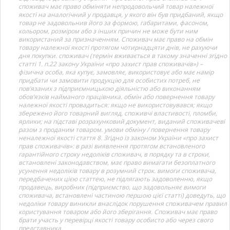
споживач має право обміняти непродовольчий товар належної
якості на аналогічний у продавця, у якого він був придбаний, якщо
товар не задовольнив його за формою, габаритами, фасоном,
кольором, розміром або з інших причин не може бути ним
використаний за призначенням. Споживач має право на обмін
товару належної якості протягом чотирнадцяти днів, не рахуючи
дня покупки. споживач (термін вживається в такому значенні згідно
статті 1. п.22 закону України «про захист прав споживачів») –
фізична особа, яка купує, замовляє, використовує або має намір
придбати чи замовити продукцію для особистих потреб, не
пов’язаних з підприємницькою діяльністю або виконанням
обов’язків найманого працівника. обмін або повернення товару
належної якості провадиться: якщо не використовувався; якщо
збережено його товарний вигляд, споживчі властивості, пломби,
ярлики; на підставі розрахунковий документ, виданий споживачеві
разом з проданим товаром. умови обміну / повернення товару
неналежної якості стаття 8. Згідно із законом України «про захист
прав споживачів»: в разі виявлення протягом встановленого
гарантійного строку недоліків споживач, в порядку та в строки,
встановлені законодавством, має право вимагати безоплатного
усунення недоліків товару в розумний строк. вимоги споживача,
передбачених цією статтею, не підлягають задоволенню, якщо
продавець, виробник (підприємство, що задовольняє вимоги
споживача, встановлені частиною першою цієї статті) доведуть, що
недоліки товару виникли внаслідок порушення споживачем правил
користування товаром або його зберігання. Споживач має право
брати участь у перевірці якості товару особисто або через свого
представника.