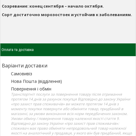
Созревание: конец сентября – начало октября.
Сорт достаточно морозостоек и устойчив к заболеваниям.
Оплата та доставка
Варіанти доставки
Самовивіз
Нова Пошта (відділення)
Повернення і обмін
Транспортніт послуги за повернення товару після отримання
протягом 14 днів за рахунок покупця Відповідно до закону України
«про захист прав споживачів» ви можете протягом 14 днів з
моменту покупки повернути або обміняти товар, придбаний в
магазині, за умови виконання всіх норм передбачених законом.
Умови обміну / повернення товару належної якості стаття 9.
Відповідно до закону України «про захист прав споживачів»:
споживач має право обміняти непродовольчий товар належної
якості на аналогічний у продавця, у якого він був придбаний, якщо