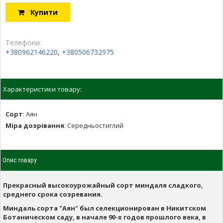
Купити
Телефони:
+380962146220
,
+380506732975
Характеристики товару:
Сорт
:
Аян
Міра дозрівання
:
Середньостиглий
Опис товару
Прекрасный высокоурожайный сорт миндаля сладкого,
среднего срока созревания.
Миндаль сорта "Аян" был селекционирован в Никитском
Ботаническом саду, в начале 90-х годов прошлого века, в