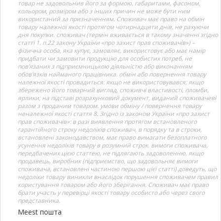
товар не задовольнив його за формою, габаритами, фасоном,
кольором, розміром або з інших причин не може бути ним
використаний за призначенням. Споживач має право на обмін
товару належної якості протягом чотирнадцяти днів, не рахуючи
дня покупки. споживач (термін вживається в такому значенні згідно
статті 1. п.22 закону України «про захист прав споживачів») –
фізична особа, яка купує, замовляє, використовує або має намір
придбати чи замовити продукцію для особистих потреб, не
пов’язаних з підприємницькою діяльністю або виконанням
обов’язків найманого працівника. обмін або повернення товару
належної якості провадиться: якщо не використовувався; якщо
збережено його товарний вигляд, споживчі властивості, пломби,
ярлики; на підставі розрахунковий документ, виданий споживачеві
разом з проданим товаром. умови обміну / повернення товару
неналежної якості стаття 8. Згідно із законом України «про захист
прав споживачів»: в разі виявлення протягом встановленого
гарантійного строку недоліків споживач, в порядку та в строки,
встановлені законодавством, має право вимагати безоплатного
усунення недоліків товару в розумний строк. вимоги споживача,
передбачених цією статтею, не підлягають задоволенню, якщо
продавець, виробник (підприємство, що задовольняє вимоги
споживача, встановлені частиною першою цієї статті) доведуть, що
недоліки товару виникли внаслідок порушення споживачем правил
користування товаром або його зберігання. Споживач має право
брати участь у перевірці якості товару особисто або через свого
представника.
Meest пошта