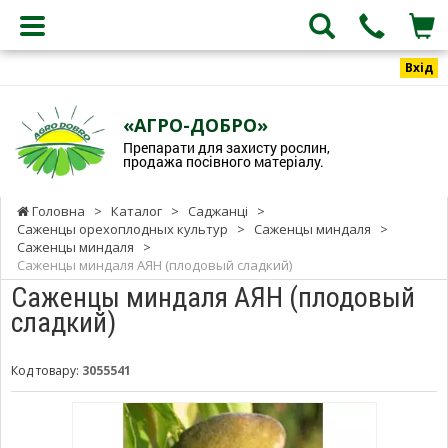
Вхід
«АГРО-ДОБРО»
Препарати для захисту рослин,
продажа посівного матеріалу.
Головна
>
Каталог
>
Саджанці
>
Саженцы орехоплодных культур
>
Саженцы миндаля
>
Саженцы миндаля
>
Саженцы миндаля АЯН (плодовый сладкий)
Саженцы миндаля АЯН (плодовый
сладкий)
Код товару:
3055541