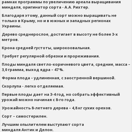
рамках программы по увеличению ареала выращивания
миндаля, оригинатор сорта - А.А. Рихтер.
Благодаря этому, данный сорт можно выращивать не
только в Крыму, но и в южных и западных регионах
Украины.
Дерево среднерослое, достигает в высоту не более 3-х
метров.
Крона средней густоты, широкоовальная.
Требует регулярной обрезки и прореживания.
Плоды миндаля светло-коричневого цвета, средние, масса –
3,0 грамма, выход ядра – 47 %.
Форма плода – удлиненная, с заостренной вершиной.
Скорлупа - легко отделяемая.
Первые плоды дает на 3-4 год, но собрать эффективный
урожай можно начиная с 8-го года.
Урожайность 8-летнего дерева – 4,8 кг сухих орехов.
Сорт – самостерилен.
Лучшим опылителем выступают сорта
миндаля Антик и Делон.