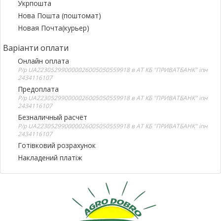
Укрпошта
Нова Пошта (поштомат)
Новая Почта(курьер)
Варіанти оплати
Онлайн оплата
Р/р UA223052990000026005050559918 в АТ КБ "ПРИВАТБАНК" іпн
2434116107
Предоплата
Р/р UA223052990000026005050559918 в АТ КБ "ПРИВАТБАНК" іпн
2434116107
Безналичный расчёт
Р/р UA223052990000026005050559918 в АТ КБ "ПРИВАТБАНК" іпн
2434116107
Готівковий розрахунок
Накладений платіж