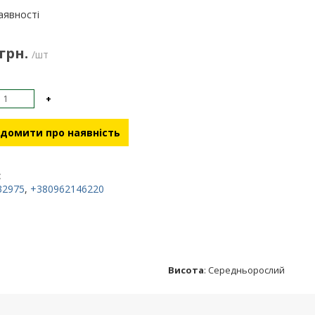
:
аявності
 грн.
/шт
+
домити про наявність
:
32975
,
+380962146220
Висота
:
Середньорослий