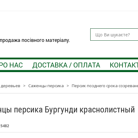
 продажа посівного матеріалу.
РО НАС
ДОСТАВКА / ОПЛАТА
КОНТАК
 деревьев
>
Саженцы персика
>
Персик позднего срока созреван
цы персика Бургунди краснолистный
:
5482