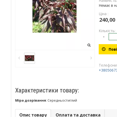
Наявність
Немає в н
Ціна :
240,00
Кількість:
-
Пові
Телефони
+3805067
Характеристики товару:
Міра дозрівання
:
Середньостиглий
Опис товару
Оплата та доставка