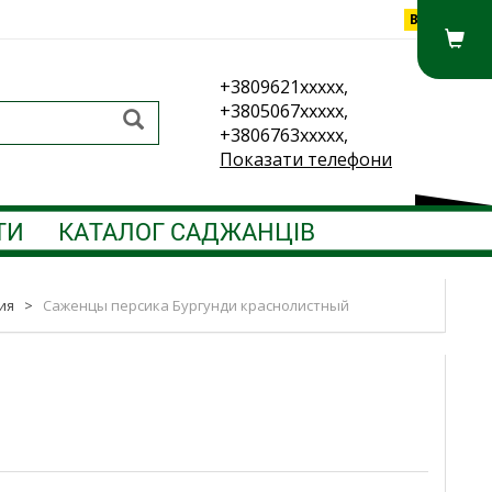
Вхід
+3809621xxxxx,
+3805067xxxxx,
+3806763xxxxx,
Показати телефони
ТИ
КАТАЛОГ САДЖАНЦІВ
ия
>
Саженцы персика Бургунди краснолистный