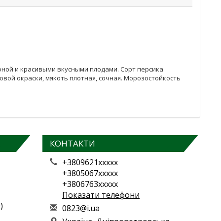
оной и красивыми вкусными плодами. Сорт персика
озовой окраски, мякоть плотная, сочная. Морозостойкость
КОНТАКТИ
+3809621xxxxx
+3805067xxxxx
+3806763xxxxx
Показати телефони
)
0
823
@i.
ua