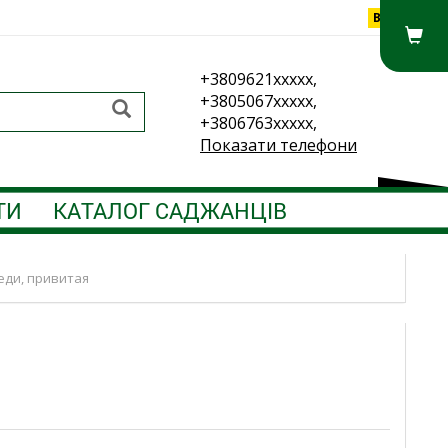
Вхід
+3809621xxxxx,
+3805067xxxxx,
+3806763xxxxx,
Показати телефони
ТИ
КАТАЛОГ САДЖАНЦІВ
ди, привитая