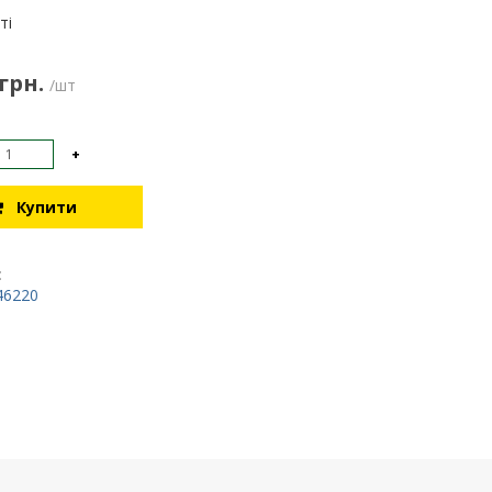
:
ті
 грн.
/шт
+
Купити
:
46220