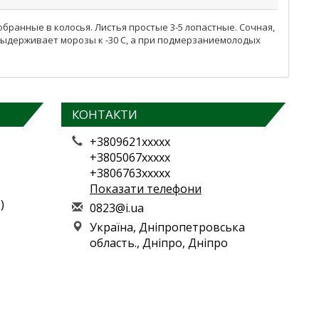
ранные в колосья. Листья простые 3-5 лопастные. Сочная,
 Выдерживает морозы к -30 С, а при подмерзаниемолодых
КОНТАКТИ
+3809621xxxxx
+3805067xxxxx
+3806763xxxxx
Показати телефони
)
0
823
@i.
ua
Україна, Дніпропетровська
область., Дніпро, Дніпро