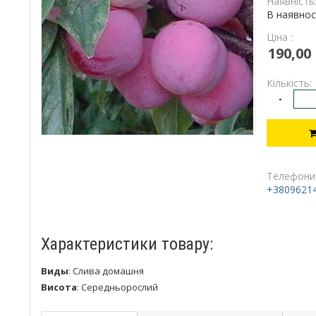
Наявність
В наявнос
Ціна :
190,00
Кількість:
-
Телефони
+3809621
Характеристики товару:
Виды
:
Слива домашня
Висота
:
Середньорослий