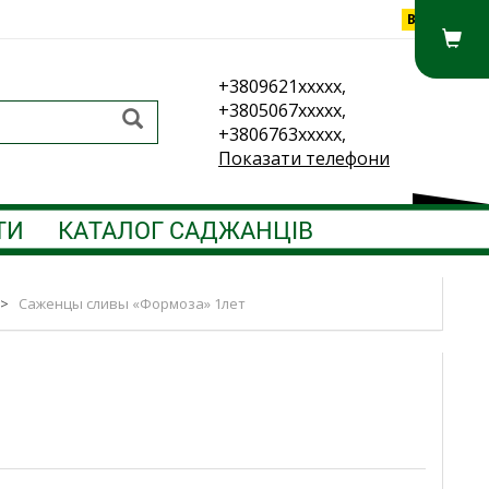
Вхід
+3809621xxxxx,
+3805067xxxxx,
+3806763xxxxx,
Показати телефони
ТИ
КАТАЛОГ САДЖАНЦІВ
>
Саженцы сливы «Формоза» 1лет