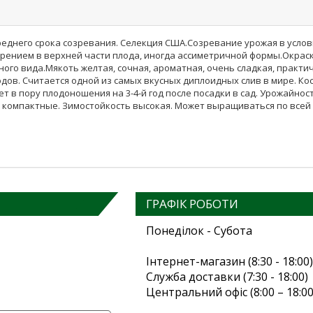
еднего срока созревания. Селекция США.Созревание урожая в услови
стрением в верхней части плода, иногда ассиметричной формы.Окрас
о вида.Мякоть желтая, сочная, ароматная, очень сладкая, практиче
ов. Считается одной из самых вкусных диплоидных слив в мире. Ко
т в пору плодоношения на 3-4-й год после посадки в сад. Урожайнос
 компактные. Зимостойкость высокая. Может выращиваться по всей
ГРАФІК РОБОТИ
Понеділок - Субота
Інтернет-магазин (8:30 - 18:00)
Служба доставки (7:30 - 18:00)
Центральний офіс (8:00 – 18:00