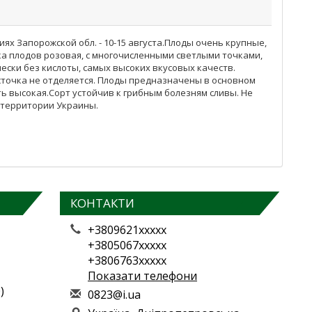
ях Запорожской обл. - 10-15 августа.Плоды очень крупные,
ка плодов розовая, с многочисленными светлыми точками,
ски без кислоты, самых высоких вкусовых качеств.
сточка не отделяется. Плоды предназначены в основном
ть высокая.Сорт устойчив к грибным болезням сливы. Не
 территории Украины.
КОНТАКТИ
+3809621xxxxx
+3805067xxxxx
+3806763xxxxx
Показати телефони
)
0
823
@i.
ua