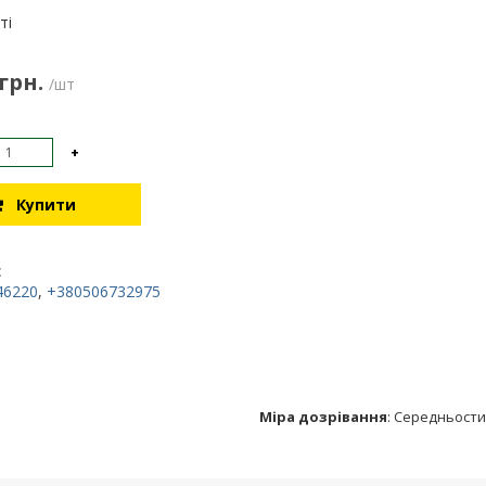
:
ті
 грн.
/шт
+
Купити
:
46220
,
+380506732975
Міра дозрівання
:
Середньости