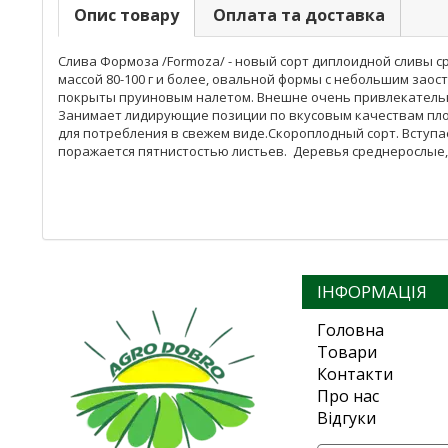
Опис товару
Оплата та доставка
Слива Формоза /Formoza/ - новый сорт диплоидной сливы ср
массой 80-100 г и более, овальной формы с небольшим зао
покрыты пруиновым налетом. Внешне очень привлекательног
Занимает лидирующие позиции по вкусовым качествам плод
для потребления в свежем виде.Скороплодный сорт. Вступае
поражается пятнистостью листьев. Деревья среднерослые,
ІНФОРМАЦІЯ
Головна
Товари
Контакти
Про нас
Відгуки