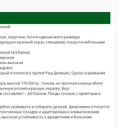
пелый
тые, округлые, почти одинакового размера
 пурпурно-красный окрас, глянцевая, покрыта небольшим
нкой (4,9 балла)
 широкая
чень высокая
реднего
торый относится к группе Ред Делишес. Сроки созревания
 массой 170-200 гр.. Тонкая, но прочная кожица яблок
бычную розово-красную окраску. Вкус
составляет – 4,9 баллов. Плоды сочные, с приятным и
 удобно ухаживать и собирать урожай. Джеромини
относится
 уплотненных посадок и адаптирован к климатическим
 высокая устойчивость к вредителям и болезням.