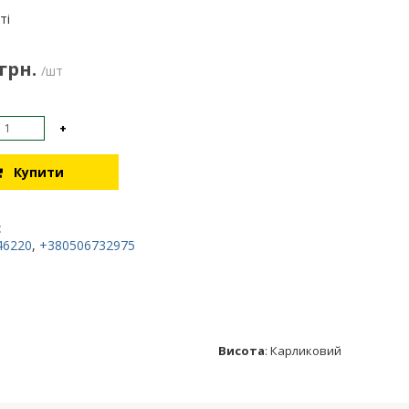
:
ті
 грн.
/шт
+
Купити
:
46220
,
+380506732975
Висота
:
Карликовий