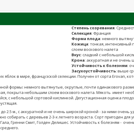
Степень созревания
:
Среднес
Селекция
: Франция
Форма плода
: немного вытяну
Кожица
: тонкая, интенсивный
слоем воскового налета
Вкус
: сладкий с небольшой кисли
Крона
: аккуратная и не очень
Устойчивость к болезням
: о
Засухоустойчивость
: выше с
х яблок в мире, французской селекции. Получен от сорта Erovan, ко
ой формы: немного вытянутые, округлые, почти одинакового размера,
ая, покрыта небольшим слоем воскового налета. Мякоть имеет нео
я, с небольшой сортовой кислинкой. Дегустационная оценка плодов 
рустящая.
о 2.5 м., с аккуратной и не очень широкой кроной - за ними очень
но собирать с деревьев 2-3-х летнего возраста. Сорт пригоден для
Гала, Гренни Смит, Голден Делишес.
Устойчивость к болезням -
очень
 среднего.