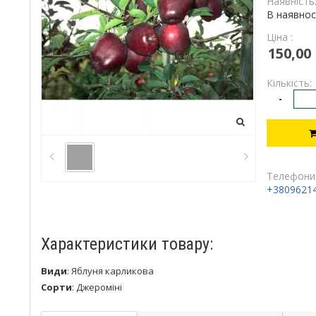
Наявність
В наявнос
Ціна :
150,00
Кількість:
-
Телефони
+3809621
Характеристики товару:
Види
:
Яблуня карликова
Сорти
:
Джероміні