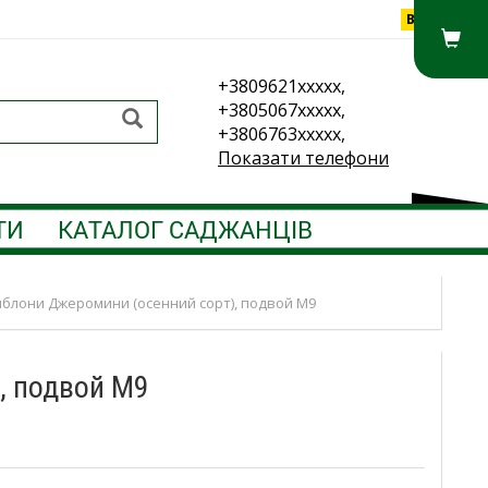
Вхід
+3809621xxxxx,
+3805067xxxxx,
+3806763xxxxx,
Показати телефони
ТИ
КАТАЛОГ САДЖАНЦІВ
блони Джеромини (осенний сорт), подвой М9
, подвой М9