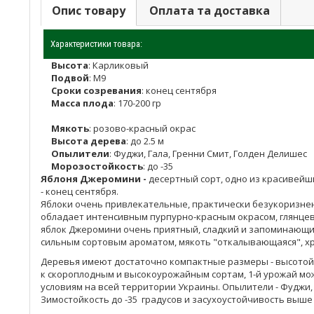
Опис товару
Оплата та доставка
Характеристики товара:
Высота
:
Карликовый
Подвой
: М9
Сроки созревания
: конец сентября
Масса плода
: 170-200 гр
Мякоть
: розово-красный окрас
Высота дерева
: до 2.5 м
Опылители
: Фуджи, Гала, Гренни Смит, Голден Делишес
Морозостойкость
: до -35
Яблоня Джеромини -
десертный сорт, одно из красивейши
-
конец сентября.
Яблоки очень привлекательные, практически безукоризненн
обладает интенсивным пурпурно-красным окрасом, глянцев
яблок Джеромини очень приятный, сладкий и запоминающийс
сильным сортовым ароматом, мякоть "откалывающаяся", х
Деревья имеют достаточно компактные размеры - высотой д
к скороплодным и высокоурожайным сортам, 1-й урожай мож
условиям на всей территории Украины. Опылители - Фуджи, 
Зимостойкость до -35 градусов и засухоустойчивость выше