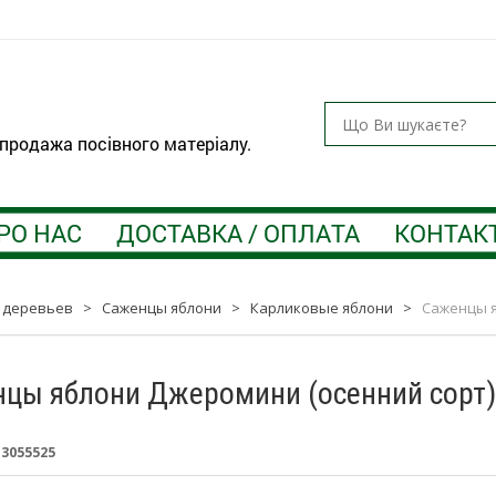
 продажа посівного матеріалу.
РО НАС
ДОСТАВКА / ОПЛАТА
КОНТАК
 деревьев
>
Саженцы яблони
>
Карликовые яблони
>
Саженцы я
цы яблони Джеромини (осенний сорт)
:
3055525