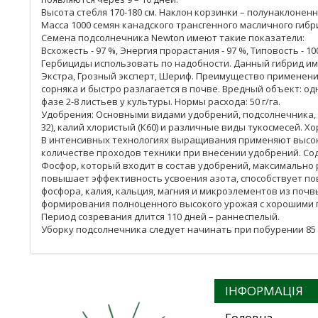
Высота стебля 170-180 см. Наклон корзинки – полунаклоненн
Масса 1000 семян канадского трансгенного масличного гиб
Семена подсолнечника Newton имеют такие показатели:
Всхожесть - 97 %, Энергия прорастания - 97 %, Типовость - 100
Гербициды использовать по надобности. Данный гибрид им
Экстра, Грозный эксперт, Шериф. Преимущество применения
сорняка и быстро разлагается в почве. Вредный объект: од
фазе 2-8 листьев у культуры. Нормы расхода: 50 г/га.
Удобрения: Основными видами удобрений, подсолнечника, я
32), калий хлористый (К60) и различные виды тукосмесей.
В интенсивных технологиях выращивания применяют высоко
количестве проходов техники при внесении удобрений. Со
Фосфор, который входит в состав удобрений, максимально р
повышает эффективность усвоения азота, способствует 
фосфора, калия, кальция, магния и микроэлементов из поч
формирования полноценного высокого урожая с хорошими 
Период созревания длится 110 дней – раннеспелый.
Уборку подсолнечника следует начинать при побурении 85 
ІНФОРМАЦІЯ