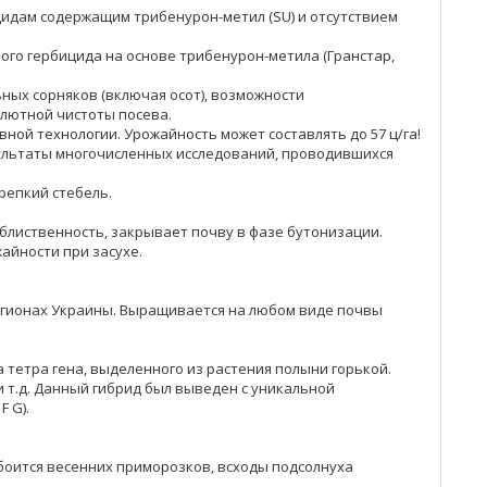
цидам содержащим трибенурон-метил (SU) и отсутствием
го гербицида на основе трибенурон-метила (Гранстар,
ных сорняков (включая осот), возможности
лютной чистоты посева.
ной технологии. Урожайность может составлять до 57 ц/га!
зультаты многочисленных исследований, проводившихся
репкий стебель.
блиственность, закрывает почву в фазе бутонизации.
айности при засухе.
регионах Украины. Выращивается на любом виде почвы
 тетра гена, выделенного из растения полыни горькой.
и т.д. Данный гибрид был выведен с уникальной
 G).
не боится весенних приморозков, всходы подсолнуха