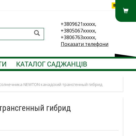
Вхід
+3809621xxxxx,
+3805067xxxxx,
+3806763xxxxx,
Показати телефони
ТИ
КАТАЛОГ САДЖАНЦІВ
cолнечника NEWTON канадский трансгенный гибрид
трансгенный гибрид