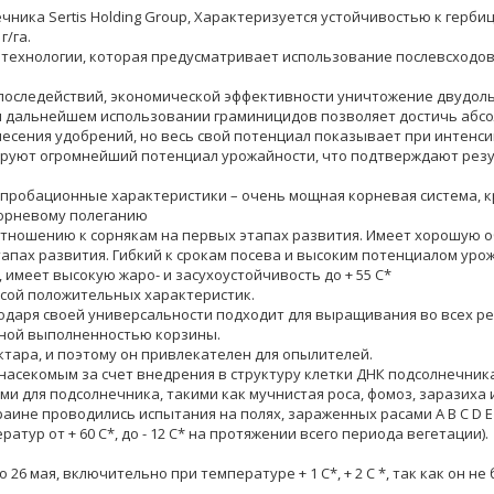
ика Sertis Holding Group, Характеризуется устойчивостью к герби
/га.
технологии, которая предусматривает использование послевсходово
последействий, экономической эффективности уничтожение двудоль
и дальнейшем использовании граминицидов позволяет достичь абсо
есения удобрений, но весь свой потенциал показывает при интенсив
трируют огромнейший потенциал урожайности, что подтверждают ре
пробационные характеристики – очень мощная корневая система, к
корневому полеганию
тношению к сорнякам на первых этапах развития. Имеет хорошую о
пах развития. Гибкий к срокам посева и высоким потенциалом урож
имеет высокую жаро- и засухоустойчивость до + 55 С*
сой положительных характеристик.
годаря своей универсальности подходит для выращивания во всех 
ьной выполненностью корзины.
тара, и поэтому он привлекателен для опылителей.
асекомым за счет внедрения в структуру клетки ДНК подсолнечника
и для подсолнечника, такими как мучнистая роса, фомоз, заразиха 
аине проводились испытания на полях, зараженных расами A B C D E F
тур от + 60 С*, до - 12 С* на протяжении всего периода вегетации).
 26 мая, включительно при температуре + 1 С*, + 2 С *, так как он 