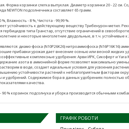
ая. Форма корзинки слегка выпуклая. Диаметр корзинки 20 - 22 см. С
рида NEWTON подсолнечника составляет 65 грамм.
 %, Влажность - 8 %, Чистота - 99,99 %.
еет устойчивость к действующему веществу Трибенурон-метил. Реко
 гербицидов типа Гранстар, отсутствие ограничений в севообороте,
нолетние и некоторые многолетние двудольные, в т.ч. устойчивые к 
вляются: диамо-фоска (N10P26K26) нитроаммофоска (N16P16K16) аммо
 Хорошие прибавки урожая дает внесение осенью или весной жидких у
эффективные комплексные удобрения: Арви ИРК, Сикоферт и Yarа M
держание азота в аммонийной форме позволяет максимально уменьши
астворим в воде, создает идеальные условия для усвоения растения
повышению устойчивости растений к неблагоприятным факторам ок
вы и удобрений. Содержимое бора в данных удобрениях полностью о
показателями качества.
- 90 % корзинок подсолнуха и уборка производится обычными комба
ГРАФІК РОБОТИ