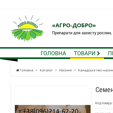
«АГРО-ДОБРО»
Препарати для захисту рослин,
ГОЛОВНА
ТОВАРИ
П
Головна
>
Каталог
>
Насіння
>
Канадське гмо-насін
Семен
Код товару