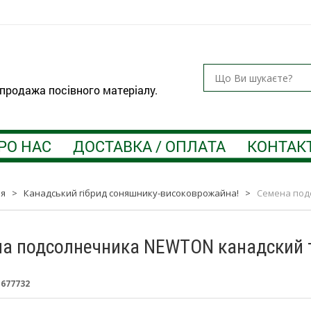
 продажа посівного матеріалу.
РО НАС
ДОСТАВКА / ОПЛАТА
КОНТАК
ня
>
Канадський гібрид соняшнику-високоврожайна!
>
Семена под
а подcолнечника NEWTON канадский 
:
677732