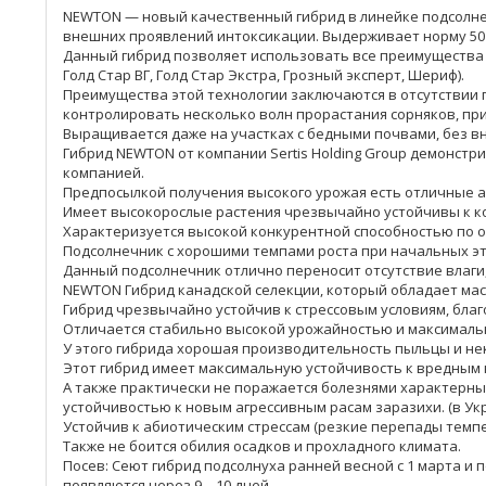
NEWTON — новый качественный гибрид в линейке подсолнечн
внешних проявлений интоксикации. Выдерживает норму 50 г
Данный гибрид позволяет использовать все преимущества 
Голд Стар ВГ, Голд Стар Экстра, Грозный эксперт, Шериф).
Преимущества этой технологии заключаются в отсутствии 
контролировать несколько волн прорастания сорняков, пр
Выращивается даже на участках с бедными почвами, без вн
Гибрид NEWTON от компании Sertis Holding Group демонс
компанией.
Предпосылкой получения высокого урожая есть отличные а
Имеет высокорослые растения чрезвычайно устойчивы к 
Характеризуется высокой конкурентной способностью по о
Подсолнечник с хорошими темпами роста при начальных эта
Данный подсолнечник отлично переносит отсутствие влаги, 
NEWTON Гибрид канадской селекции, который обладает мас
Гибрид чрезвычайно устойчив к стрессовым условиям, бла
Отличается стабильно высокой урожайностью и максимал
У этого гибрида хорошая производительность пыльцы и нек
Этот гибрид имеет максимальную устойчивость к вредным н
А также практически не поражается болезнями характерным
устойчивостью к новым агрессивным расам заразихи. (в Укр
Устойчив к абиотическим стрессам (резкие перепады темпера
Также не боится обилия осадков и прохладного климата.
Посев: Сеют гибрид подсолнуха ранней весной с 1 марта и по
появляются через 9 – 10 дней.