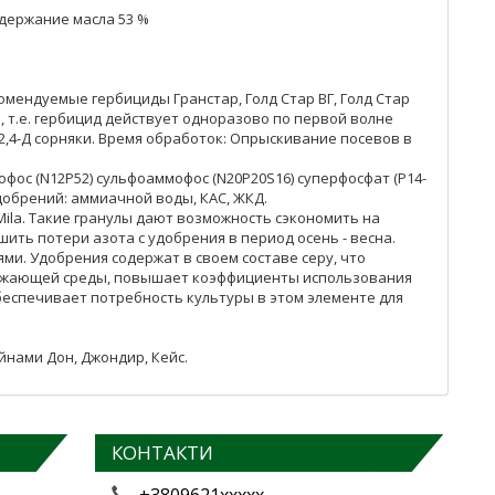
одержание масла 53 %
мендуемые гербициды Гранстар, Голд Стар ВГ, Голд Стар
 т.е. гербицид действует одноразово по первой волне
2,4-Д сорняки. Время обработок: Опрыскивание посевов в
фос (N12P52) сульфоаммофос (N20P20S16) суперфосфат (P14-
добрений: аммиачной воды, КАС, ЖКД.
ila. Такие гранулы дают возможность сэкономить на
ть потери азота с удобрения в период осень - весна.
ми. Удобрения содержат в своем составе серу, что
ружающей среды, повышает коэффициенты использования
беспечивает потребность культуры в этом элементе для
йнами Дон, Джондир, Кейс.
КОНТАКТИ