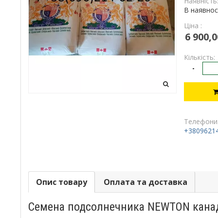
Наявність
В наявнос
Ціна :
6 900,0
Кількість:
-
Телефони
+3809621
Опис товару
Оплата та доставка
Семена подcолнечника NEWTON канад