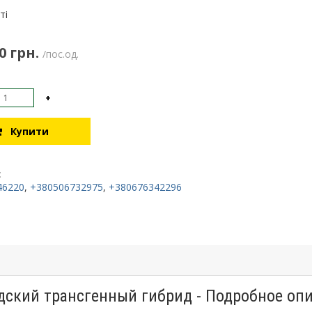
:
ті
0 грн.
/пос.од.
+
Купити
:
46220
,
+380506732975
,
+380676342296
ский трансгенный гибрид - Подробное оп