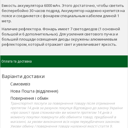
Емкость аккумулятора 6000 мАч.
Этого достаточно, чтобы светить
бесперебойно 30 часов подряд.
Аккумулятор надежно крепится на
поясе и соединяется с фонарем специальным кабелем длиной 1
метр.
Наличие рефлектора.
Фонарь имеет 7 светодиодов (1 основной
большой и 6 дополнительных).
Для усиления светового пучка и
большей площади освещения диоды окружены алюминиевым
рефлектором, который отражает свет и увеличивает яркость.
Оплата та доставка
Варіанти доставки
Самовивіз
Нова Пошта (відділення)
Повернення і обмін
Транспортніт послуги за повернення товару після отримання
протягом 14 днів за рахунок покупця Відповідно до закону України
«про захист прав споживачів» ви можете протягом 14 днів з
моменту покупки повернути або обміняти товар, придбаний в
магазині, за умови виконання всіх норм передбачених законом.
Умови обміну / повернення товару належної якості стаття 9.