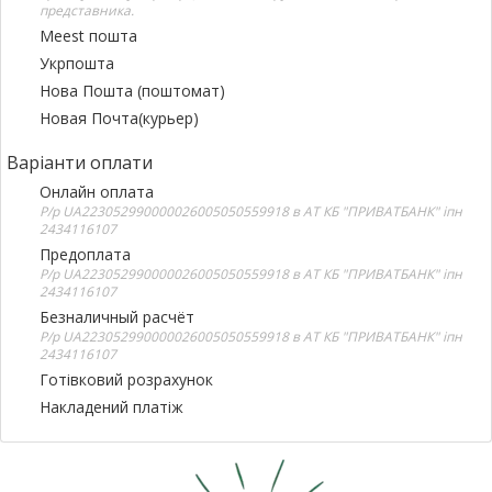
представника.
Meest пошта
Укрпошта
Нова Пошта (поштомат)
Новая Почта(курьер)
Варіанти оплати
Онлайн оплата
Р/р UA223052990000026005050559918 в АТ КБ "ПРИВАТБАНК" іпн
2434116107
Предоплата
Р/р UA223052990000026005050559918 в АТ КБ "ПРИВАТБАНК" іпн
2434116107
Безналичный расчёт
Р/р UA223052990000026005050559918 в АТ КБ "ПРИВАТБАНК" іпн
2434116107
Готівковий розрахунок
Накладений платіж