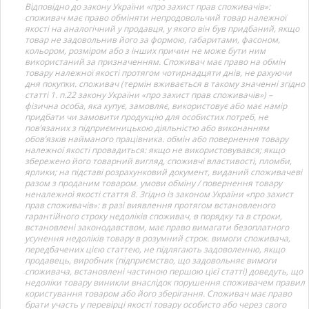
Відповідно до закону України «про захист прав споживачів»:
споживач має право обміняти непродовольчий товар належної
якості на аналогічний у продавця, у якого він був придбаний, якщо
товар не задовольнив його за формою, габаритами, фасоном,
кольором, розміром або з інших причин не може бути ним
використаний за призначенням. Споживач має право на обмін
товару належної якості протягом чотирнадцяти днів, не рахуючи
дня покупки. споживач (термін вживається в такому значенні згідно
статті 1. п.22 закону України «про захист прав споживачів») –
фізична особа, яка купує, замовляє, використовує або має намір
придбати чи замовити продукцію для особистих потреб, не
пов’язаних з підприємницькою діяльністю або виконанням
обов’язків найманого працівника. обмін або повернення товару
належної якості провадиться: якщо не використовувався; якщо
збережено його товарний вигляд, споживчі властивості, пломби,
ярлики; на підставі розрахунковий документ, виданий споживачеві
разом з проданим товаром. умови обміну / повернення товару
неналежної якості стаття 8. Згідно із законом України «про захист
прав споживачів»: в разі виявлення протягом встановленого
гарантійного строку недоліків споживач, в порядку та в строки,
встановлені законодавством, має право вимагати безоплатного
усунення недоліків товару в розумний строк. вимоги споживача,
передбачених цією статтею, не підлягають задоволенню, якщо
продавець, виробник (підприємство, що задовольняє вимоги
споживача, встановлені частиною першою цієї статті) доведуть, що
недоліки товару виникли внаслідок порушення споживачем правил
користування товаром або його зберігання. Споживач має право
брати участь у перевірці якості товару особисто або через свого