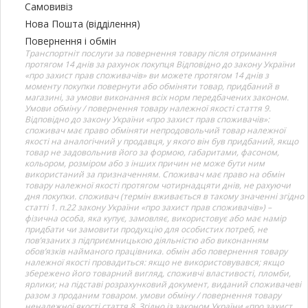
Самовивіз
Нова Пошта (відділення)
Повернення і обмін
Транспортніт послуги за повернення товару після отримання
протягом 14 днів за рахунок покупця Відповідно до закону України
«про захист прав споживачів» ви можете протягом 14 днів з
моменту покупки повернути або обміняти товар, придбаний в
магазині, за умови виконання всіх норм передбачених законом.
Умови обміну / повернення товару належної якості стаття 9.
Відповідно до закону України «про захист прав споживачів»:
споживач має право обміняти непродовольчий товар належної
якості на аналогічний у продавця, у якого він був придбаний, якщо
товар не задовольнив його за формою, габаритами, фасоном,
кольором, розміром або з інших причин не може бути ним
використаний за призначенням. Споживач має право на обмін
товару належної якості протягом чотирнадцяти днів, не рахуючи
дня покупки. споживач (термін вживається в такому значенні згідно
статті 1. п.22 закону України «про захист прав споживачів») –
фізична особа, яка купує, замовляє, використовує або має намір
придбати чи замовити продукцію для особистих потреб, не
пов’язаних з підприємницькою діяльністю або виконанням
обов’язків найманого працівника. обмін або повернення товару
належної якості провадиться: якщо не використовувався; якщо
збережено його товарний вигляд, споживчі властивості, пломби,
ярлики; на підставі розрахунковий документ, виданий споживачеві
разом з проданим товаром. умови обміну / повернення товару
неналежної якості стаття 8. Згідно із законом України «про захист