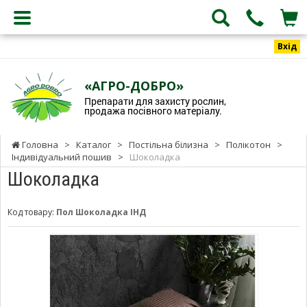
Вхід
«АГРО-ДОБРО»
Препарати для захисту рослин,
продажа посівного матеріалу.
Головна
>
Каталог
>
Постільна білизна
>
Полікотон
>
Індивідуальний пошив
>
Шоколадка
Шоколадка
Код товару:
Пол Шоколадка ІНД