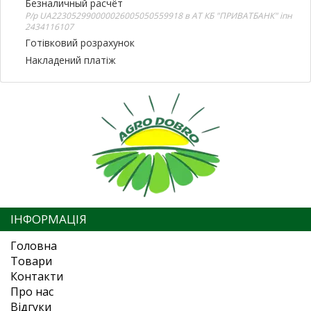
Безналичный расчёт
Р/р UA223052990000026005050559918 в АТ КБ "ПРИВАТБАНК" іпн
2434116107
Готівковий розрахунок
Накладений платіж
ІНФОРМАЦІЯ
Головна
Товари
Контакти
Про нас
Відгуки