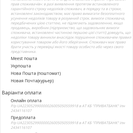
прав споживачів»: в разі виявлення протягом встановленого
гарантійного строку недоліків споживач, в порядку та в строки,
встановлені законодавством, має право вимагати безоплатного
усунення недоліків товару в розумний строк. вимоги споживача,
передбачених цією статтею, не підлягають задоволенню, якщо
продавець, виробник (підприємство, що задовольняє вимоги
споживача, встановлені частиною першою цієї статті) доведуть, що
недоліки товару виникли внаслідок порушення споживачем правил
користування товаром або його зберігання. Споживач має право
брати участь у перевірці якості товару особисто або через свого
представника.
Meest пошта
Укрпошта
Нова Пошта (поштомат)
Новая Почта(курьер)
Варіанти оплати
Онлайн оплата
Р/р UA223052990000026005050559918 в АТ КБ "ПРИВАТБАНК" іпн
2434116107
Предоплата
Р/р UA223052990000026005050559918 в АТ КБ "ПРИВАТБАНК" іпн
2434116107