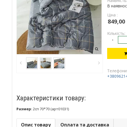
Наявність
В наявнос
Ціна :
849,00
Кількість:
-
Телефони
+3809621
Характеристики товару:
Размер
:
2сп 70*70 (арт01031)
Опис товару
Оплата та доставка