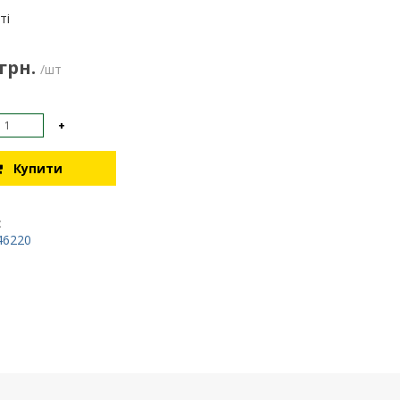
:
ті
 грн.
/шт
+
Купити
:
46220