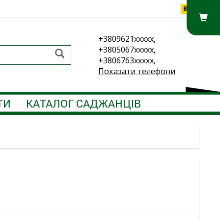
Вхід
+3809621xxxxx,
+3805067xxxxx,
+3806763xxxxx,
Показати телефони
ТИ
КАТАЛОГ САДЖАНЦІВ