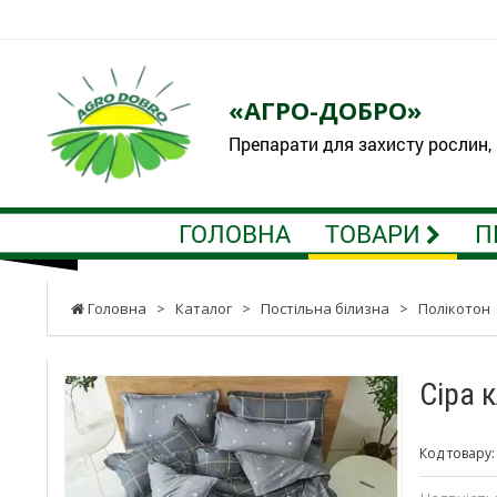
«АГРО-ДОБРО»
Препарати для захисту рослин,
ГОЛОВНА
ТОВАРИ
П
Головна
>
Каталог
>
Постільна білизна
>
Полікотон
Сіра 
Код товару