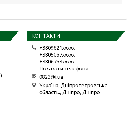
КОНТАКТИ
+3809621xxxxx
+3805067xxxxx
+3806763xxxxx
Показати телефони
)
0
823
@i.
ua
Україна, Дніпропетровська
область., Дніпро, Дніпро