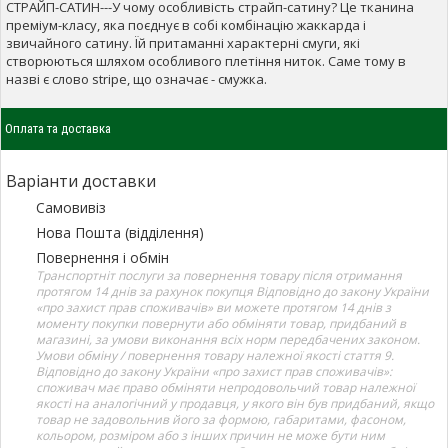
СТРАЙП-САТИН---У чому особливість страйп-сатину? Це тканина
преміум-класу, яка поєднує в собі комбінацію жаккарда і
звичайного сатину. Їй притаманні характерні смуги, які
створюються шляхом особливого плетіння ниток. Саме тому в
назві є слово stripe, що означає - смужка.
Оплата та доставка
Варіанти доставки
Самовивіз
Нова Пошта (відділення)
Повернення і обмін
Транспортніт послуги за повернення товару після отримання
протягом 14 днів за рахунок покупця Відповідно до закону України
«про захист прав споживачів» ви можете протягом 14 днів з
моменту покупки повернути або обміняти товар, придбаний в
магазині, за умови виконання всіх норм передбачених законом.
Умови обміну / повернення товару належної якості стаття 9.
Відповідно до закону України «про захист прав споживачів»:
споживач має право обміняти непродовольчий товар належної
якості на аналогічний у продавця, у якого він був придбаний, якщо
товар не задовольнив його за формою, габаритами, фасоном,
кольором, розміром або з інших причин не може бути ним