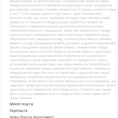
використаний за призначенням. Споживач має право на обмін
товару належної якості протягом чотирнадцяти днів, не рахуючи
дня покупки. споживач (термін вживається в такому значенні згідно
статті 1. п.22 закону України «про захист прав споживачів») –
фізична особа, яка купує, замовляє, використовує або має намір
придбати чи замовити продукцію для особистих потреб, не
пов’язаних з підприємницькою діяльністю або виконанням
обов’язків найманого працівника. обмін або повернення товару
належної якості провадиться: якщо не використовувався; якщо
збережено його товарний вигляд, споживчі властивості, пломби,
ярлики; на підставі розрахунковий документ, виданий споживачеві
разом з проданим товаром. умови обміну / повернення товару
неналежної якості стаття 8. Згідно із законом України «про захист
прав споживачів»: в разі виявлення протягом встановленого
гарантійного строку недоліків споживач, в порядку та в строки,
встановлені законодавством, має право вимагати безоплатного
усунення недоліків товару в розумний строк. вимоги споживача,
передбачених цією статтею, не підлягають задоволенню, якщо
продавець, виробник (підприємство, що задовольняє вимоги
споживача, встановлені частиною першою цієї статті) доведуть, що
недоліки товару виникли внаслідок порушення споживачем правил
користування товаром або його зберігання. Споживач має право
брати участь у перевірці якості товару особисто або через свого
представника.
Meest пошта
Укрпошта
Нова Пошта (поштомат)