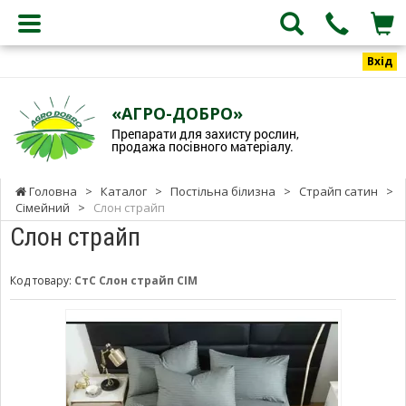
Вхід
«АГРО-ДОБРО»
Препарати для захисту рослин,
продажа посівного матеріалу.
Головна
>
Каталог
>
Постільна білизна
>
Страйп сатин
>
Сімейний
>
Слон страйп
Слон страйп
Код товару:
СтС Слон страйп СІМ