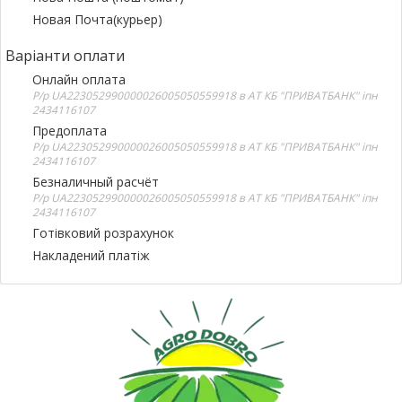
Новая Почта(курьер)
Варіанти оплати
Онлайн оплата
Р/р UA223052990000026005050559918 в АТ КБ "ПРИВАТБАНК" іпн
2434116107
Предоплата
Р/р UA223052990000026005050559918 в АТ КБ "ПРИВАТБАНК" іпн
2434116107
Безналичный расчёт
Р/р UA223052990000026005050559918 в АТ КБ "ПРИВАТБАНК" іпн
2434116107
Готівковий розрахунок
Накладений платіж