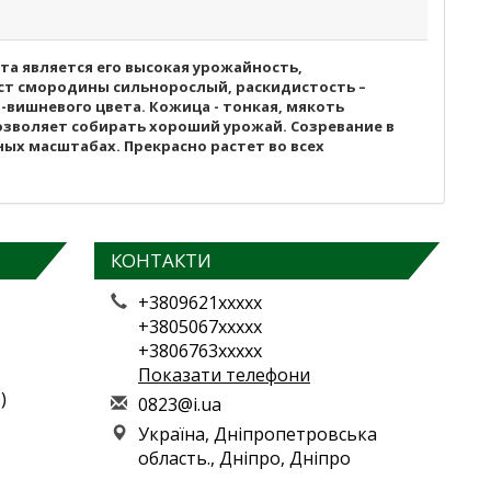
а является его высокая урожайность,
уст смородины сильнорослый, раскидистость –
-вишневого цвета. Кожица - тонкая, мякоть
озволяет собирать хороший урожай. Созревание в
ых масштабах. Прекрасно растет во всех
КОНТАКТИ
+3809621xxxxx
+3805067xxxxx
+3806763xxxxx
Показати телефони
)
0
823
@i.
ua
Україна, Дніпропетровська
область., Дніпро, Дніпро