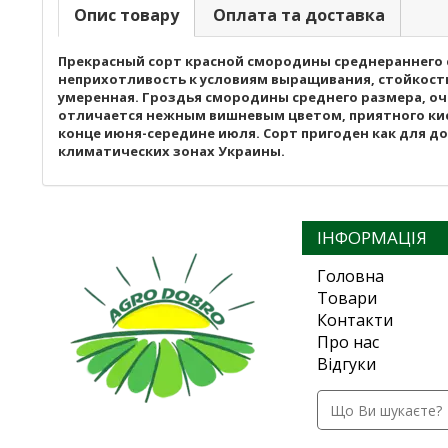
Опис товару
Оплата та доставка
Прекрасный сорт красной смородины среднераннего с
неприхотливость к условиям выращивания, стойкость
умеренная. Гроздья смородины среднего размера, оч
отличается нежным вишневым цветом, приятного кисл
конце июня-середине июля. Сорт пригоден как для д
климатических зонах Украины.
ІНФОРМАЦІЯ
Головна
Товари
Контакти
Про нас
Відгуки