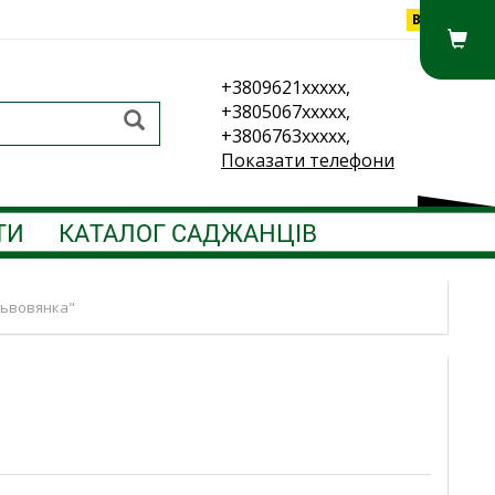
Вхід
+3809621xxxxx,
+3805067xxxxx,
+3806763xxxxx,
Показати телефони
ТИ
КАТАЛОГ САДЖАНЦІВ
Львовянка"