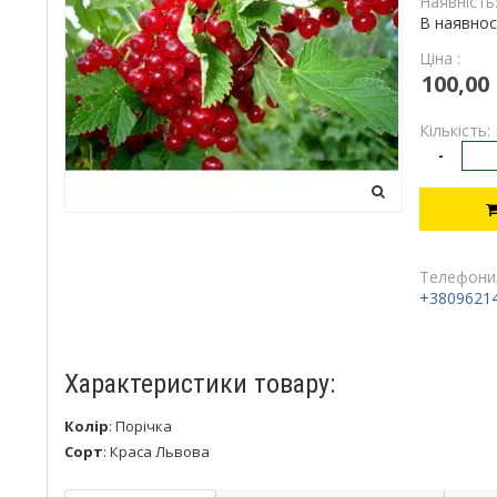
Наявність
В наявнос
Ціна :
100,00
Кількість:
-
Телефони
+3809621
Характеристики товару:
Колір
:
Порічка
Сорт
:
Краса Львова