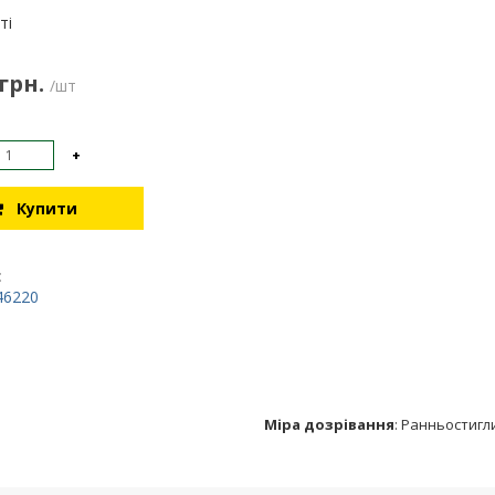
:
ті
 грн.
/шт
+
Купити
:
46220
Міра дозрівання
:
Ранньостигл