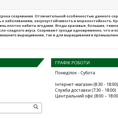
рока созревания. Отличительной особенностью данного сорт
 к заболеваниям, засухоустойчивость и морозостойкость. К
ень плотно набиты ягодами. Ягоды красивые, большие, темно
о-сладкого вкуса. Созревают грозди одновременно, что и п
омашнего выращивания, так и для выращивания в промышленн
ГРАФІК РОБОТИ
Понеділок - Субота
Інтернет-магазин (8:30 - 18:00)
Служба доставки (7:30 - 18:00)
Центральний офіс (8:00 – 18:00