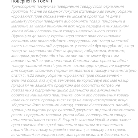
Повернення і обмін
Транспортніт послуги за повернення товару після отримання
протягом 14 днів за рахунок покупця Відповідно до закону України
«про захист прав споживачів» ви можете протягом 14 днів з
моменту покупки повернути або обміняти товар, придбаний в
магазині, за умови виконання всіх норм передбачених законом.
Умови обміну / повернення товару належної якості стаття 9.
Відповідно до закону України «про захист прав споживачів»:
споживач має право обміняти непродовольчий товар належної
якості на аналогічний у продавця, у якого він був придбаний, якщо
товар не задовольнив його за формою, габаритами, фасоном,
кольором, розміром або з інших причин не може бути ним
використаний за призначенням. Споживач має право на обмін
товару належної якості протягом чотирнадцяти днів, не рахуючи
дня покупки. споживач (термін вживається в такому значенні згідно
статті 1. п.22 закону України «про захист прав споживачів») –
фізична особа, яка купує, замовляє, використовує або має намір
придбати чи замовити продукцію для особистих потреб, не
пов’язаних з підприємницькою діяльністю або виконанням
обов’язків найманого працівника. обмін або повернення товару
належної якості провадиться: якщо не використовувався; якщо
збережено його товарний вигляд, споживчі властивості, пломби,
ярлики; на підставі розрахунковий документ, виданий споживачеві
разом з проданим товаром. умови обміну / повернення товару
неналежної якості стаття 8. Згідно із законом України «про захист
прав споживачів»: в разі виявлення протягом встановленого
гарантійного строку недоліків споживач, в порядку та в строки,
встановлені законодавством, має право вимагати безоплатного