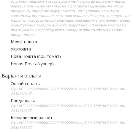
усунення недоліків товару в розумний строк. вимоги споживача,
передбачених цією статтею, не підлягають задоволенню, якщо
продавець, виробник (підприємство, що задовольняє вимоги
споживача, встановлені частиною першою цієї статті) доведуть, що
недоліки товару виникли внаслідок порушення споживачем правил
користування товаром або його зберігання. Споживач має право
брати участь у перевірці якості товару особисто або через свого
представника.
Meest пошта
Укрпошта
Нова Пошта (поштомат)
Новая Почта(курьер)
Варіанти оплати
Онлайн оплата
Р/р UA223052990000026005050559918 в АТ КБ "ПРИВАТБАНК" іпн
2434116107
Предоплата
Р/р UA223052990000026005050559918 в АТ КБ "ПРИВАТБАНК" іпн
2434116107
Безналичный расчёт
Р/р UA223052990000026005050559918 в АТ КБ "ПРИВАТБАНК" іпн
2434116107