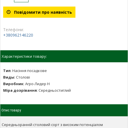
Повідомити про наявність
Телефони:
+380962146220
Характеристики товару:
Тип
:
Насіння посадкове
Виды
:
Столові
Виробник
:
Агро-Лидер Н
Міра дозрівання
:
Середньостиглий
Опис товару
Середньоранній столовий сорт з високим потенціалом