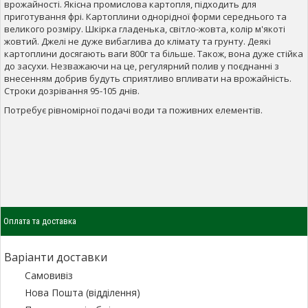
врожайності. Якісна промислова картопля, підходить для
приготування фрі. Картоплини однорідної форми середнього та
великого розміру. Шкірка гладенька, світло-жовта, колір м'якоті
жовтий. Джелі не дуже вибаглива до клімату та грунту. Деякі
картоплини досягають ваги 800г та більше. Також, вона дуже стійка
до засухи. Незважаючи на це, регулярний полив у поєднанні з
внесенням добрив будуть сприятливо впливати на врожайність.
Строки дозрівання 95-105 днів.
Потребує рівномірної подачі води та поживних елементів.
Оплата та доставка
Варіанти доставки
Самовивіз
Нова Пошта (відділення)