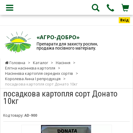
Вхід
«АГРО-ДОБРО»
Препарати для захисту рослин,
продажа посівного матеріалу.
Головна
>
Каталог
>
Насіння
>
Елітна насіннєва картопля
>
Насіннєва картопля середніх сортів
>
Королева Анна I репродукція
>
посадкова картопля сорт Донато 10кг
посадкова картопля сорт Донато
10кг
Код товару:
AD-900