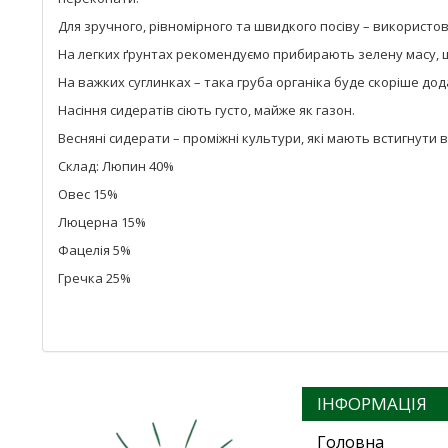
Для зручного, рівномірного та швидкого посіву – використо
На легких ґрунтах рекомендуємо прибирають зелену масу, щ
На важких суглинках – така груба органіка буде скоріше дод
Насіння сидератів сіють густо, майже як газон.
Весняні сидерати – проміжні культури, які мають встигнути 
Склад: Люпин 40%
Овес 15%
Люцерна 15%
Фацелія 5%
Гречка 25%
ІНФОРМАЦІЯ
Головна