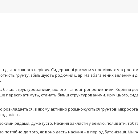
тів для весняного періоду. Сидеральні рослини у проміжках між рос
слотність ґрунту, збільшують родючий шар. На збагачених зеленими
.
ь більш структурованими, волого- та повітропроникними. Коріння де
нше пересихатимуть, стануть більш структурованими. Крім цього, си
о розкладається, в якому активно розмножуються ґрунтові мікроорган
родючість.
кими рядами, дуже густо. Насіння закласти у землю, поливати, тобто,
 потрібно до того, як воно дасть насіння – в період бутонізації. Ми 