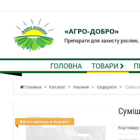
«АГРО-ДОБРО»
Препарати для захисту рослин,
ГОЛОВНА
ТОВАРИ
П
Головна
>
Каталог
>
Насіння
>
Сидерати
>
Суміш с
Суміш
Виготовлено в Україні
Код товару