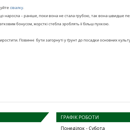
вуйте
сівалку
.
о наросла – раніше, поки вона не стала грубою, так вона швидше пе
атковим бонусом, жорсткі стебла зроблять її більш пухкою.
виростити. Повинні бути загорнуті у ґрунт до посадки основних культу
ГРАФІК РОБОТИ
Понеділок - Субота