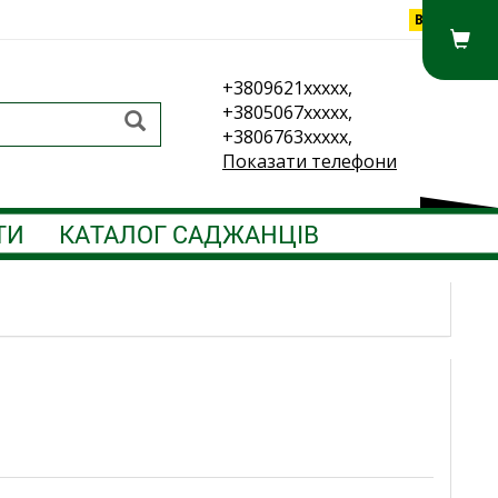
Вхід
+3809621xxxxx,
+3805067xxxxx,
+3806763xxxxx,
Показати телефони
ТИ
КАТАЛОГ САДЖАНЦІВ