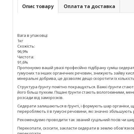
Опис товару
Оплата та доставка
Вага в упаковці:
1кг
Схожість:
96,9%
Чистота:
91,6%
Пропонуємо вашій увазі професійно підібрану суміш сидера
гумусних та інших органічних речовин, знижують зайву ки
мінеральні добрива, це дозволяє дещо скоротити їх кількість
Структура ґрунту помітно покращується. Важкі ґрунти стают
його більш пухким. Піщані ґрунти стають вологоємними, ме
розсади від заморозків.
Сидерати залишаються в ґрунті, і формують шар органіки, щ
переробляють її в гумусні речовини, які значно збільшують 
Рекомендуємо проводити так званий суцільний посів чи широ
Перекопати, скосити, закласти сидерати в землю обов'язково
перекопати.