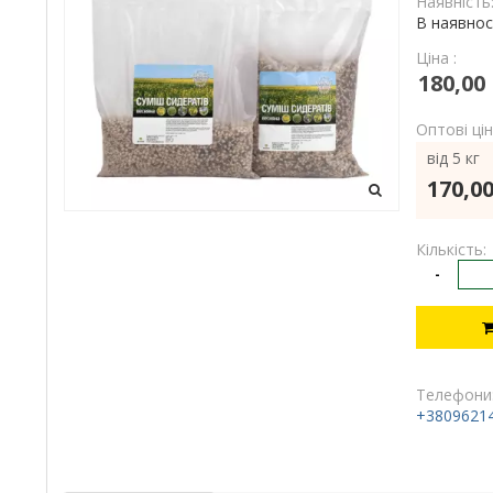
Наявність
В наявнос
Ціна :
180,00
Оптові цін
від 5 кг
170,00
Кількість:
-
Телефони
+3809621