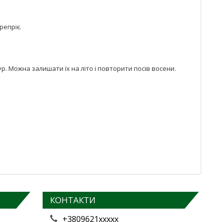
репріє.
р. Можна залишати їх на літо і повторити посів восени.
КОНТАКТИ
+3809621xxxxx