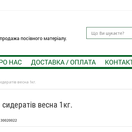
 продажа посівного матеріалу.
РО НАС
ДОСТАВКА / ОПЛАТА
КОНТАК
идератів весна 1кг.
 сидератів весна 1кг.
:
30020022