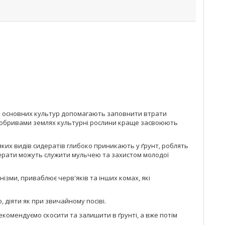
том основних культур допомагають заповнити втрати
 добривами землях культурні рослини краще засвоюють
яких видів сидератів глибоко приникають у ґрунт, роблять
дерати можуть служити мульчею та захистом молодої
ізми, приваблює черв'яків та інших комах, які
 діяти як при звичайному посіві.
рекомендуємо скосити та залишити в ґрунті, а вже потім