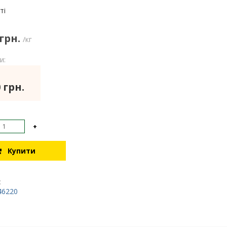
:
ті
 грн.
/кг
и:
 грн.
+
Купити
:
46220