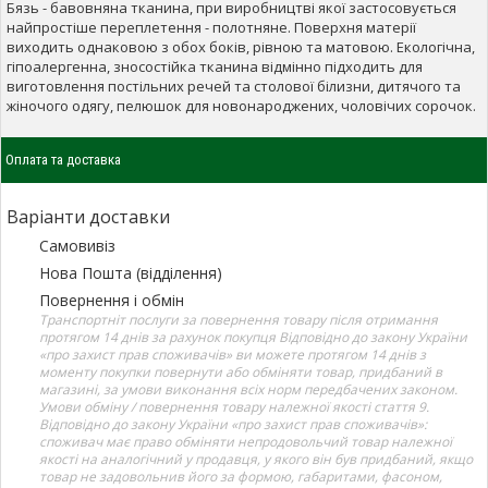
Бязь - бавовняна тканина, при виробництві якої застосовується
найпростіше переплетення - полотняне. Поверхня матерії
виходить однаковою з обох боків, рівною та матовою. Екологічна,
гіпоалергенна, зносостійка тканина відмінно підходить для
виготовлення постільних речей та столової білизни, дитячого та
жіночого одягу, пелюшок для новонароджених, чоловічих сорочок.
Оплата та доставка
Варіанти доставки
Самовивіз
Нова Пошта (відділення)
Повернення і обмін
Транспортніт послуги за повернення товару після отримання
протягом 14 днів за рахунок покупця Відповідно до закону України
«про захист прав споживачів» ви можете протягом 14 днів з
моменту покупки повернути або обміняти товар, придбаний в
магазині, за умови виконання всіх норм передбачених законом.
Умови обміну / повернення товару належної якості стаття 9.
Відповідно до закону України «про захист прав споживачів»:
споживач має право обміняти непродовольчий товар належної
якості на аналогічний у продавця, у якого він був придбаний, якщо
товар не задовольнив його за формою, габаритами, фасоном,