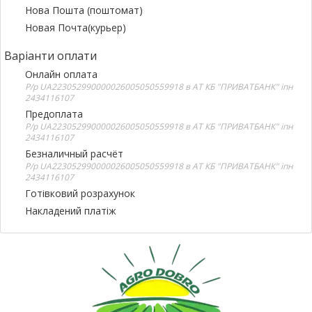
Нова Пошта (поштомат)
Новая Почта(курьер)
Варіанти оплати
Онлайн оплата
Р/р UA223052990000026005050559918 в АТ КБ "ПРИВАТБАНК" іпн
2434116107
Предоплата
Р/р UA223052990000026005050559918 в АТ КБ "ПРИВАТБАНК" іпн
2434116107
Безналичный расчёт
Р/р UA223052990000026005050559918 в АТ КБ "ПРИВАТБАНК" іпн
2434116107
Готівковий розрахунок
Накладений платіж