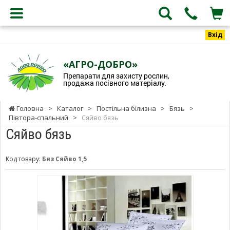
Вхід
«АГРО-ДОБРО»
Препарати для захисту рослин,
продажа посівного матеріалу.
Головна
>
Каталог
>
Постільна білизна
>
Бязь
>
Півтора-спальний
>
Сяйво бязь
Сяйво бязь
Код товару:
Бяз Сяйво 1,5