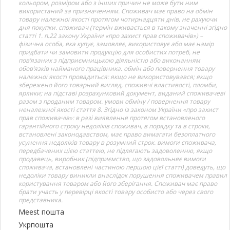
кольором, розміром або з інших причин не може бути ним
використаний за призначенням. Споживач має право на обмін
товару належної якості протягом чотирнадцяти днів, не рахуючи
дня покупки. споживач (термін вживається в такому значенні згідно
статті 1. п.22 закону України «про захист прав споживачів») –
фізична особа, яка купує, замовляє, використовує або має намір
придбати чи замовити продукцію для особистих потреб, не
пов’язаних з підприємницькою діяльністю або виконанням
обов’язків найманого працівника. обмін або повернення товару
належної якості провадиться: якщо не використовувався; якщо
збережено його товарний вигляд, споживчі властивості, пломби,
ярлики; на підставі розрахунковий документ, виданий споживачеві
разом з проданим товаром. умови обміну / повернення товару
неналежної якості стаття 8. Згідно із законом України «про захист
прав споживачів»: в разі виявлення протягом встановленого
гарантійного строку недоліків споживач, в порядку та в строки,
встановлені законодавством, має право вимагати безоплатного
усунення недоліків товару в розумний строк. вимоги споживача,
передбачених цією статтею, не підлягають задоволенню, якщо
продавець, виробник (підприємство, що задовольняє вимоги
споживача, встановлені частиною першою цієї статті) доведуть, що
недоліки товару виникли внаслідок порушення споживачем правил
користування товаром або його зберігання. Споживач має право
брати участь у перевірці якості товару особисто або через свого
представника.
Meest пошта
Укрпошта