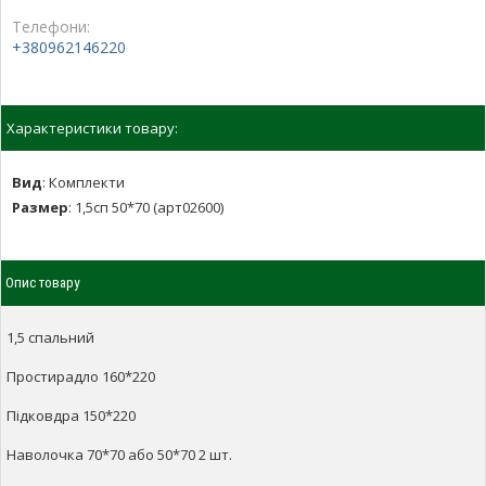
Телефони:
+380962146220
Характеристики товару:
Вид
:
Комплекти
Размер
:
1,5сп 50*70 (арт02600)
Опис товару
1,5 спальний
Простирадло 160*220
Підковдра 150*220
Наволочка 70*70 або 50*70 2 шт.