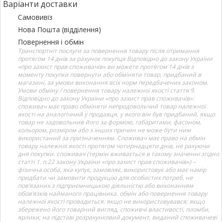
Варіанти доставки
Самовивіз
Нова Пошта (відділення)
Повернення і обмін
Транспортніт послуги за повернення товару після отримання
протягом 14 днів за рахунок покупця Відповідно до закону України
«про захист прав споживачів» ви можете протягом 14 днів з
моменту покупки повернути або обміняти товар, придбаний в
магазині, за умови виконання всіх норм передбачених законом.
Умови обміну / повернення товару належної якості стаття 9.
Відповідно до закону України «про захист прав споживачів»:
споживач має право обміняти непродовольчий товар належної
якості на аналогічний у продавця, у якого він був придбаний, якщо
товар не задовольнив його за формою, габаритами, фасоном,
кольором, розміром або з інших причин не може бути ним
використаний за призначенням. Споживач має право на обмін
товару належної якості протягом чотирнадцяти днів, не рахуючи
дня покупки. споживач (термін вживається в такому значенні згідно
статті 1. п.22 закону України «про захист прав споживачів») –
фізична особа, яка купує, замовляє, використовує або має намір
придбати чи замовити продукцію для особистих потреб, не
пов’язаних з підприємницькою діяльністю або виконанням
обов’язків найманого працівника. обмін або повернення товару
належної якості провадиться: якщо не використовувався; якщо
збережено його товарний вигляд, споживчі властивості, пломби,
ярлики; на підставі розрахунковий документ, виданий споживачеві