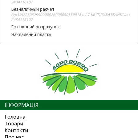
2434116107
Безналичный расчёт
Р/р UA223052990000026005050559918 в АТ КБ "ПРИВАТБАНК" іпн
2434116107
Готівковий розрахунок
Накладений платіж
ІНФОРМАЦІЯ
Головна
Товари
Контакти
Про нас