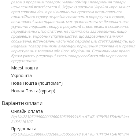
разом з проданим товаром. умови обміну / повернення товару
неналежної якості стаття 8. Згідно із законом України «про захист
прав споживачів»: в разі виявлення протягом встановленого
гарантійного строку недоліків споживач, в порядку та в строки,
встановлені законодавством, має право вимагати безоплатного
усунення недоліків товару в розумний строк. вимоги споживача,
передбачених цією статтею, не підлягають задоволенню, якщо
продавець, виробник (підприємство, що задовольняє вимоги
споживача, встановлені частиною першою цієї статті) доведуть, що
недоліки товару виникли внаслідок порушення споживачем правил
користування товаром або його зберігання. Споживач має право
брати участь у перевірці якості товару особисто або через свого
представника.
Meest пошта
Укрпошта
Нова Пошта (поштомат)
Новая Почта(курьер)
Варіанти оплати
Онлайн оплата
Р/р UA223052990000026005050559918 в АТ КБ "ПРИВАТБАНК" іпн
2434116107
Предоплата
Р/р UA223052990000026005050559918 в АТ КБ "ПРИВАТБАНК" іпн