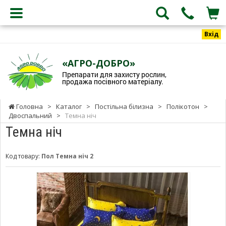
Вхід
«АГРО-ДОБРО»
Препарати для захисту рослин,
продажа посівного матеріалу.
Головна
>
Каталог
>
Постільна білизна
>
Полікотон
>
Двоспальний
>
Темна ніч
Темна ніч
Код товару:
Пол Темна ніч 2