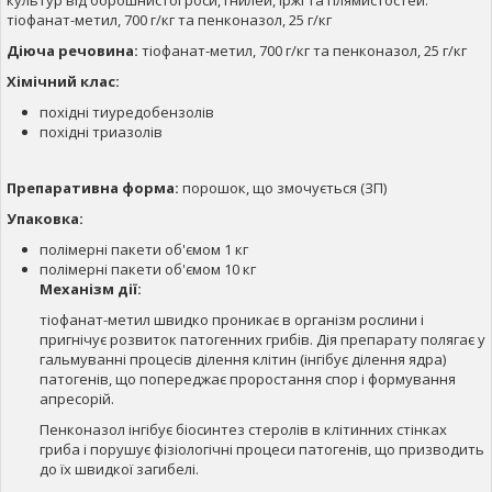
тіофанат-метил, 700 г/кг та пенконазол, 25 г/кг
Діюча речовина:
тіофанат-метил, 700 г/кг та пенконазол, 25 г/кг
Хімічний клас:
похідні тиуредобензолів
похідні триазолів
Препаративна форма:
порошок, що змочується (ЗП)
Упаковка:
полімерні пакети об'ємом 1 кг
полімерні пакети об'ємом 10 кг
Механізм дії:
тіофанат-метил швидко проникає в організм рослини і
пригнічує розвиток патогенних грибів. Дія препарату полягає у
гальмуванні процесів ділення клітин (інгібує ділення ядра)
патогенів, що попереджає проростання спор і формування
апресорій.
Пенконазол інгібує біосинтез стеролів в клітинних стінках
гриба і порушує фізіологічні процеси патогенів, що призводить
до їх швидкої загибелі.