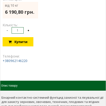
від 10 кг
6 190,80 грн.
Кількість:
-
+
Купити
Телефони:
+380962146220
Опис товару
Бінарний контактно-системний фунгіцид захисної та лікувальної дії
для захисту зернових, овочевих, технічних, плодових та ягідних
культур від борошнистої роси, гнилей, іржі та плямистостей.