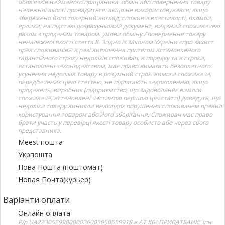
обов’язків найманого працівника. обмін або повернення товару
належної якості провадиться: якщо не використовувався; якщо
збережено його товарний вигляд, споживчі властивості, пломби,
ярлики; на підставі розрахунковий документ, виданий споживачеві
разом з проданим товаром. умови обміну / повернення товару
неналежної якості стаття 8. Згідно із законом України «про захист
прав споживачів»: в разі виявлення протягом встановленого
гарантійного строку недоліків споживач, в порядку та в строки,
встановлені законодавством, має право вимагати безоплатного
усунення недоліків товару в розумний строк. вимоги споживача,
передбачених цією статтею, не підлягають задоволенню, якщо
продавець, виробник (підприємство, що задовольняє вимоги
споживача, встановлені частиною першою цієї статті) доведуть, що
недоліки товару виникли внаслідок порушення споживачем правил
користування товаром або його зберігання. Споживач має право
брати участь у перевірці якості товару особисто або через свого
представника.
Meest пошта
Укрпошта
Нова Пошта (поштомат)
Новая Почта(курьер)
Варіанти оплати
Онлайн оплата
Р/р UA223052990000026005050559918 в АТ КБ "ПРИВАТБАНК" іпн