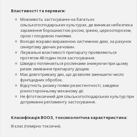
Властивості та переваги:
Можливість застосуванні на багатьох
сільськогосподарських культурах, де виникає небезпека
зараження борошнистою росою, іржею, церкоспорозом,
сірою і плодовою гнилями.
Володіє яскраво вираженою системною дією, за рахунок
синергізму діючих речовин.
Лікувальні властивості препарату проявляються
протягом 48 годин після застосування.
Швидко поглинається рослинами знижуючи при цьому
ризик змивання препарату дощем.
Має довготривалу дію, що дозволяє зменшити число
фунгіцидних обробок.
Відсутність ризику появи резистентності, завдяки
різносторонньому механізму дії.
Не фітотоксичний для сільськогосподарських культур при
дотриманні регламенту застосування.
Класифікація ВООЗ, токсикологічна характеристика:
ІІІ клас (помірно токсичні).