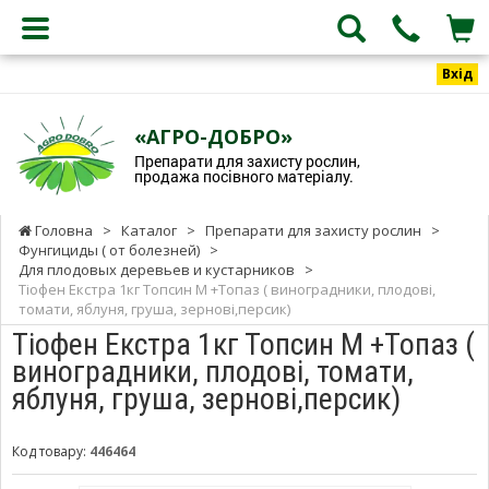
Вхід
«АГРО-ДОБРО»
Препарати для захисту рослин,
продажа посівного матеріалу.
Головна
>
Каталог
>
Препарати для захисту рослин
>
Фунгициды ( от болезней)
>
Для плодовых деревьев и кустарников
>
Тіофен Екстра 1кг Топсин М +Топаз ( виноградники, плодові,
томати, яблуня, груша, зернові,персик)
Тіофен Екстра 1кг Топсин М +Топаз (
виноградники, плодові, томати,
яблуня, груша, зернові,персик)
Код товару:
446464