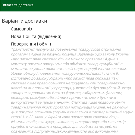
Оплата та доставка
Варіанти доставки
Самовивіз
Нова Пошта (відділення)
Повернення і обмін
Транспортніт послуги за повернення товару після отримання
протягом 14 днів за рахунок покупця Відповідно до закону України
«про захист прав споживачів» ви можете протягом 14 днів з
моменту покупки повернути або обміняти товар, придбаний в
магазині, за умови виконання всіх норм передбачених законом.
Умови обміну / повернення товару належної якості стаття 9.
Відповідно до закону України «про захист прав споживачів»:
споживач має право обміняти непродовольчий товар належної
якості на аналогічний у продавця, у якого він був придбаний, якщо
товар не задовольнив його за формою, габаритами, фасоном,
кольором, розміром або з інших причин не може бути ним
використаний за призначенням. Споживач має право на обмін
товару належної якості протягом чотирнадцяти днів, не рахуючи
дня покупки. споживач (термін вживається в такому значенні згідно
статті 1. п.22 закону України «про захист прав споживачів») –
фізична особа, яка купує, замовляє, використовує або має намір
придбати чи замовити продукцію для особистих потреб, не
пов’язаних з підприємницькою діяльністю або виконанням