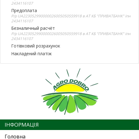
2434116107
Предоплата
Р/р UA223052990000026005050559918 в АТ КБ "ПРИВАТБАНК" іпн
2434116107
Безналичный расчёт
Р/р UA223052990000026005050559918 в АТ КБ "ПРИВАТБАНК" іпн
2434116107
Готівковий розрахунок
Накладений платіж
ІНФОРМАЦІЯ
Головна