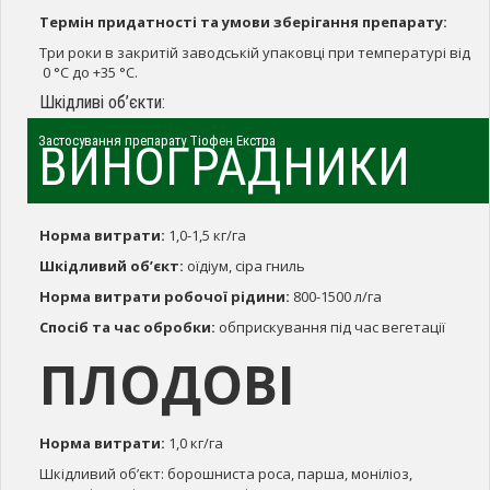
Термін придатності та умови зберігання препарату:
Три роки в закритій заводській упаковці при температурі від
0 °С до +35 °С.
Шкідливі об’єкти:
Застосування препарату Тіофен Екстра
ВИНОГРАДНИКИ
Норма витрати:
1,0-1,5 кг/га
Шкідливий об’єкт:
оїдіум, сіра гниль
Норма витрати робочої рідини:
800-1500 л/га
Спосіб та час обробки:
обприскування під час вегетації
ПЛОДОВІ
Норма витрати:
1,0 кг/га
Шкідливий об’єкт: борошниста роса, парша, моніліоз,