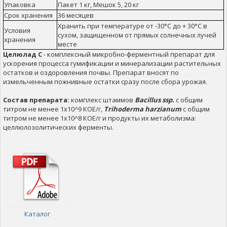
Упаковка
Пакет 1 кг, Мешок 5, 20 кг
Срок хранения
36 месяцев
Хранить при температуре от -30°С до + 30°С в
Условия
сухом, защищенном от прямых солнечных лучей
хранения
месте
Целюлад С
- комплексный микробно-ферментный препарат для
ускорения процесса гумификации и минерализации растительных
остатков и оздоровления почвы. Препарат вносят по
измельченным пожнивные остатки сразу после сбора урожая.
Состав препарата:
комплекс штаммов
Bacillus ssp.
с общим
титром не менее 1х10^9 КОЕ/г,
Trihoderma harzianum
с общим
титром не менее 1х10^8 КОЕ/г и продукты их метаболизма:
целлюлозолитических ферменты.
Каталог