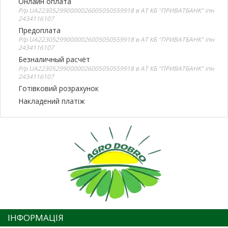
Онлайн оплата
Р/р UA223052990000026005050559918 в АТ КБ "ПРИВАТБАНК" іпн
2434116107
Предоплата
Р/р UA223052990000026005050559918 в АТ КБ "ПРИВАТБАНК" іпн
2434116107
Безналичный расчёт
Р/р UA223052990000026005050559918 в АТ КБ "ПРИВАТБАНК" іпн
2434116107
Готівковий розрахунок
Накладений платіж
ІНФОРМАЦІЯ