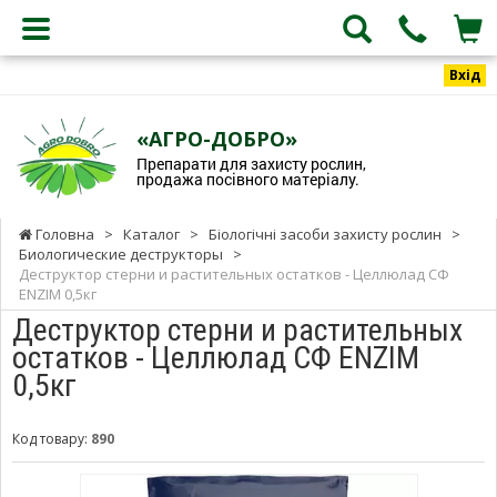
Вхід
«АГРО-ДОБРО»
Препарати для захисту рослин,
продажа посівного матеріалу.
Головна
>
Каталог
>
Біологічні засоби захисту рослин
>
Биологические деструкторы
>
Деструктор стерни и растительных остатков - Целлюлад СФ
ENZIM 0,5кг
Деструктор стерни и растительных
остатков - Целлюлад СФ ENZIM
0,5кг
Код товару:
890