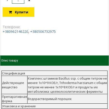
-
+
Купити
Телефони:
+380962146220
,
+380506732975
Опис товару
Спецификация
Комплекс штаммов Bacillus ssp. с общим титром не
Действующее
менее 1х10^9 КОЕ/г, Trihoderma harzianum с общим
вещество
титром не менее 1х10^8 КОЕ/г и продукты их
метаболизма: целлюлозолитических ферменты
Препаративная
Водорастворимый порошок
форма
Упаковка и хранение