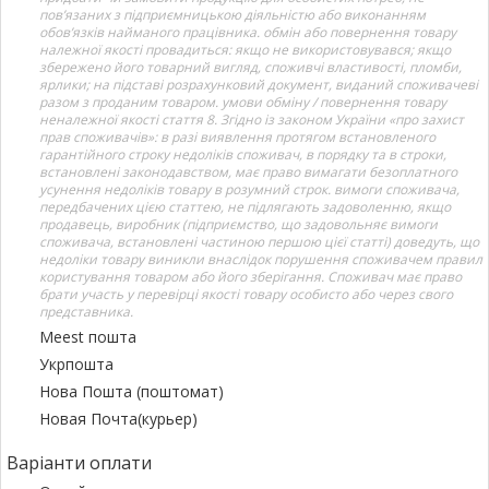
пов’язаних з підприємницькою діяльністю або виконанням
обов’язків найманого працівника. обмін або повернення товару
належної якості провадиться: якщо не використовувався; якщо
збережено його товарний вигляд, споживчі властивості, пломби,
ярлики; на підставі розрахунковий документ, виданий споживачеві
разом з проданим товаром. умови обміну / повернення товару
неналежної якості стаття 8. Згідно із законом України «про захист
прав споживачів»: в разі виявлення протягом встановленого
гарантійного строку недоліків споживач, в порядку та в строки,
встановлені законодавством, має право вимагати безоплатного
усунення недоліків товару в розумний строк. вимоги споживача,
передбачених цією статтею, не підлягають задоволенню, якщо
продавець, виробник (підприємство, що задовольняє вимоги
споживача, встановлені частиною першою цієї статті) доведуть, що
недоліки товару виникли внаслідок порушення споживачем правил
користування товаром або його зберігання. Споживач має право
брати участь у перевірці якості товару особисто або через свого
представника.
Meest пошта
Укрпошта
Нова Пошта (поштомат)
Новая Почта(курьер)
Варіанти оплати