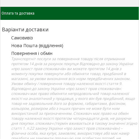
Оплата та доставка
Варіанти доставки
Самовивіз
Нова Пошта (відділення)
Повернення і обмін
Транспортніт послуги за повернення товару після отримання
протягом 14 днів за рахунок покупця Відповідно до закону України
«про захист прав споживачів» ви можете протягом 14 днів з
моменту покупки повернути або обміняти товар, придбаний в
магазині, за умови виконання всіх норм передбачених законом.
Умови обміну / повернення товару належної якості стаття 9.
Відповідно до закону України «про захист прав споживачів»:
споживач має право обміняти непродовольчий товар належної
якості на аналогічний у продавця, у якого він був придбаний, якщо
товар не задовольнив його за формою, габаритами, фасоном,
кольором, розміром або з інших причин не може бути ним
використаний за призначенням. Споживач має право на обмін
товару належної якості протягом чотирнадцяти днів, не рахуючи
дня покупки. споживач (термін вживається в такому значенні згідно
статті 1. п.22 закону України «про захист прав споживачів») –
фізична особа, яка купує, замовляє, використовує або має намір
придбати чи замовити продукцію для особистих потреб, не