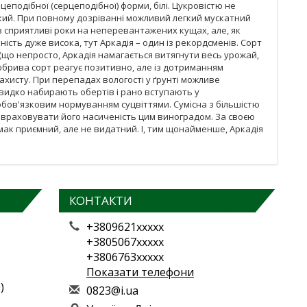
яйцеподібної (серцеподібної) форми, білі. Цукровістю не
егкий. При повному дозріванні можливий легкий мускатний
 в сприятливі роки на неперевантажених кущах, але, як
ість дуже висока, тут Аркадія – один із рекордсменів. Сорт
(що непросто, Аркадія намагається витягнути весь урожай,
добрива сорт реагує позитивно, але із дотриманням
захисту. При перепадах вологості у ґрунті можливе
швидко набирають обертів і рано вступають у
 обов'язковим нормуванням суцвіттями. Сумісна з більшістю
ід враховувати його насиченість цим виноградом. За своєю
 смак приємний, але не видатний. І, тим щонайменше, Аркадія
КОНТАКТИ
+3809621xxxxx
+3805067xxxxx
+3806763xxxxx
Показати телефони
)
0
823
@i.
ua