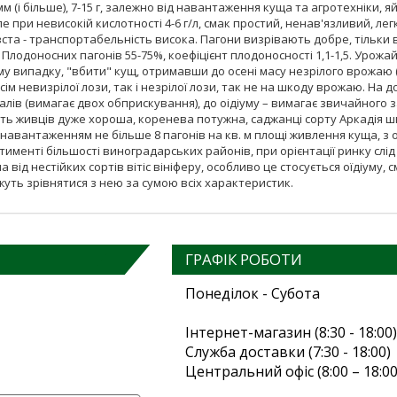
 мм (і більше), 7-15 г, залежно від навантаження куща та агротехніки, 
е при невисокій кислотності 4-6 г/л, смак простий, ненав'язливий, л
вста - транспортабельність висока. Пагони визрівають добре, тільки
лодоносних пагонів 55-75%, коефіцієнт плодоносності 1,1-1,5. Урожайн
му випадку, "вбити" кущ, отримавши до осені масу незрілого врожаю 
м невизрілої лози, так і незрілої лози, так не на шкоду врожаю. На 
балів (вимагає двох обприскування), до оідіуму – вимагає звичайного 
ість живців дуже хороша, коренева потужна, саджанці сорту Аркадія 
 навантаженням не більше 8 пагонів на кв. м площі живлення куща, з
тименті більшості виноградарських районів, при орієнтації ринку сл
від нестійких сортів вітіс вініферу, особливо це стосується оїдіуму,
ожуть зрівнятися з нею за сумою всіх характеристик.
ГРАФІК РОБОТИ
Понеділок - Субота
Інтернет-магазин (8:30 - 18:00)
Служба доставки (7:30 - 18:00)
Центральний офіс (8:00 – 18:00