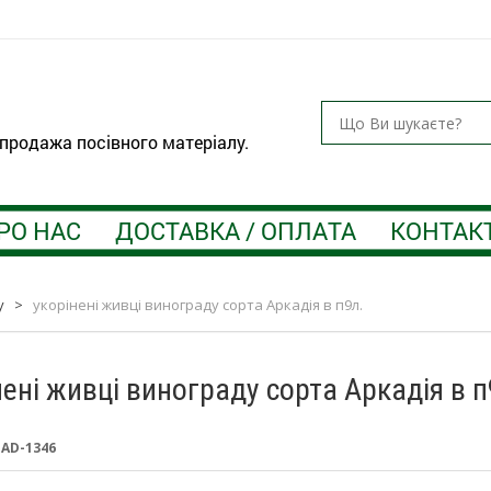
 продажа посівного матеріалу.
РО НАС
ДОСТАВКА / ОПЛАТА
КОНТАК
у
>
укорінені живці винограду сорта Аркадія в п9л.
нені живці винограду сорта Аркадія в п
:
AD-1346