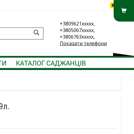
Вхід
+3809621xxxxx,
+3805067xxxxx,
+3806763xxxxx,
Показати телефони
ТИ
КАТАЛОГ САДЖАНЦІВ
9л.