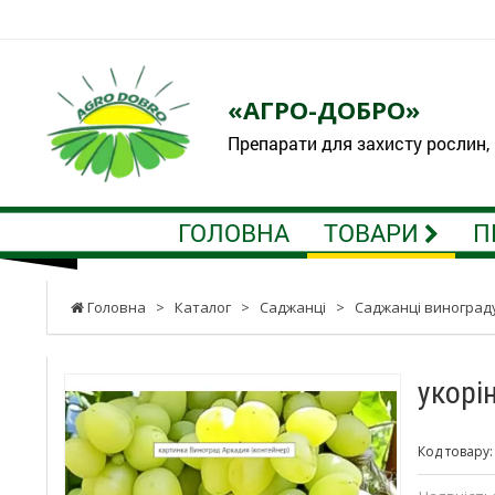
«АГРО-ДОБРО»
Препарати для захисту рослин,
ГОЛОВНА
ТОВАРИ
П
Головна
>
Каталог
>
Саджанці
>
Саджанці виноград
укорі
Код товару