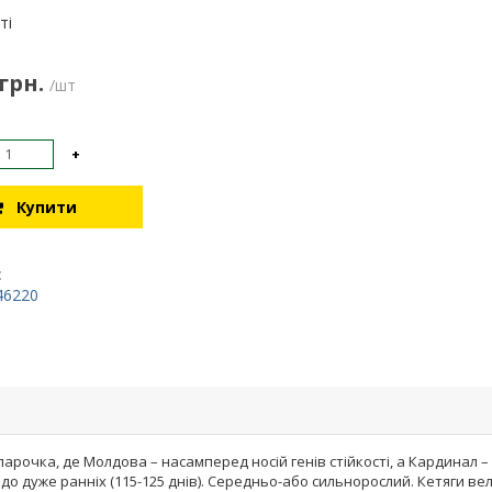
:
ті
 грн.
/шт
+
Купити
:
46220
парочка, де Молдова – насамперед носій генів стійкості, а Кардинал –
 дуже ранніх (115-125 днів). Середньо-або сильнорослий. Кетяги великі 