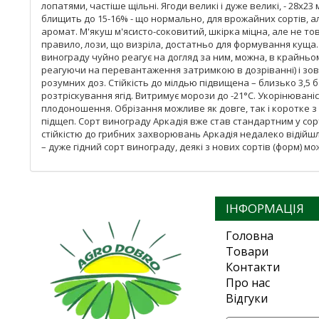
лопатями, частіше щільні. Ягоди великі і дуже великі, - 28x23
блищить до 15-16% - що нормально, для врожайних сортів, ал
аромат. М'якуш м'ясисто-соковитий, шкірка міцна, але не то
правило, лози, що визріла, достатньо для формування куща. П
винограду чуйно реагує на догляд за ним, можна, в крайньо
реагуючи на перевантаження затримкою в дозріванні) і зовсі
розумних доз. Стійкість до мілдью підвищена – близько 3,5 
розтріскування ягід. Витримує морози до -21°С. Укорінюван
плодоношення. Обрізання можливе як довге, так і коротке з
підщеп. Сорт винограду Аркадія вже став стандартним у сор
стійкістю до грибних захворювань Аркадія недалеко відійшла 
– дуже гідний сорт винограду, деякі з нових сортів (форм) м
ІНФОРМАЦІЯ
Головна
Товари
Контакти
Про нас
Відгуки