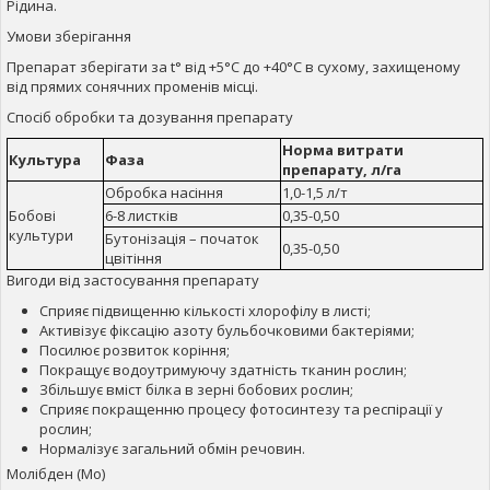
Рідина.
Умови зберігання
Препарат зберігати за t° від +5°С до +40°С в сухому, захищеному
від прямих сонячних променів місці.
Спосіб обробки та дозування препарату
Норма витрати
Культура
Фаза
препарату, л/га
Обробка насіння
1,0-1,5 л/т
Бобові
6-8 листків
0,35-0,50
культури
Бутонізація – початок
0,35-0,50
цвітіння
Вигоди від застосування препарату
Сприяє підвищенню кількості хлорофілу в листі;
Активізує фіксацію азоту бульбочковими бактеріями;
Посилює розвиток коріння;
Покращує водоутримуючу здатність тканин рослин;
Збільшує вміст білка в зерні бобових рослин;
Сприяє покращенню процесу фотосинтезу та респірації у
рослин;
Нормалізує загальний обмін речовин.
Молібден (Mo)