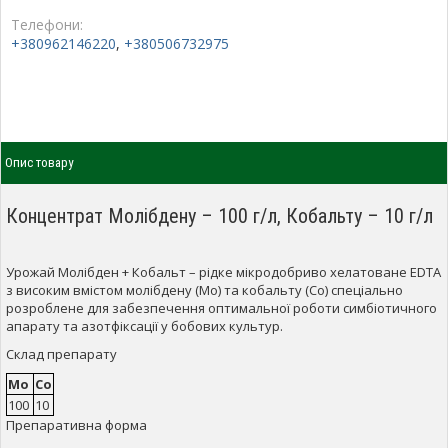
Телефони:
+380962146220
,
+380506732975
Опис товару
Концентрат Молібдену – 100 г/л, Кобальту – 10 г/л
Урожай Молібден + Кобальт – рідке мікродобриво хелатоване EDTA
з високим вмістом молібдену (Mo) та кобальту (Co) спеціально
розроблене для забезпечення оптимальної роботи симбіотичного
апарату та азотфіксації у бобових культур.
Склад препарату
Mo
Co
100
10
Препаративна форма