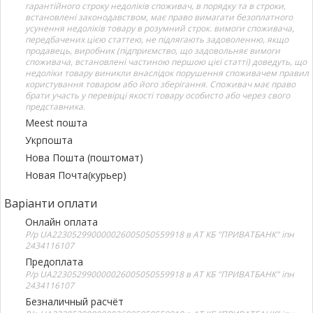
гарантійного строку недоліків споживач, в порядку та в строки,
встановлені законодавством, має право вимагати безоплатного
усунення недоліків товару в розумний строк. вимоги споживача,
передбачених цією статтею, не підлягають задоволенню, якщо
продавець, виробник (підприємство, що задовольняє вимоги
споживача, встановлені частиною першою цієї статті) доведуть, що
недоліки товару виникли внаслідок порушення споживачем правил
користування товаром або його зберігання. Споживач має право
брати участь у перевірці якості товару особисто або через свого
представника.
Meest пошта
Укрпошта
Нова Пошта (поштомат)
Новая Почта(курьер)
Варіанти оплати
Онлайн оплата
Р/р UA223052990000026005050559918 в АТ КБ "ПРИВАТБАНК" іпн
2434116107
Предоплата
Р/р UA223052990000026005050559918 в АТ КБ "ПРИВАТБАНК" іпн
2434116107
Безналичный расчёт