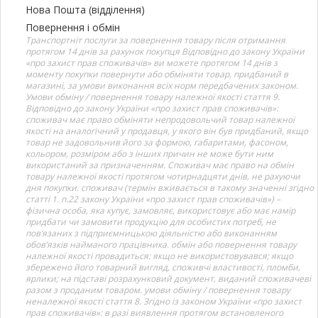
Нова Пошта (відділення)
Повернення і обмін
Транспортніт послуги за повернення товару після отримання
протягом 14 днів за рахунок покупця Відповідно до закону України
«про захист прав споживачів» ви можете протягом 14 днів з
моменту покупки повернути або обміняти товар, придбаний в
магазині, за умови виконання всіх норм передбачених законом.
Умови обміну / повернення товару належної якості стаття 9.
Відповідно до закону України «про захист прав споживачів»:
споживач має право обміняти непродовольчий товар належної
якості на аналогічний у продавця, у якого він був придбаний, якщо
товар не задовольнив його за формою, габаритами, фасоном,
кольором, розміром або з інших причин не може бути ним
використаний за призначенням. Споживач має право на обмін
товару належної якості протягом чотирнадцяти днів, не рахуючи
дня покупки. споживач (термін вживається в такому значенні згідно
статті 1. п.22 закону України «про захист прав споживачів») –
фізична особа, яка купує, замовляє, використовує або має намір
придбати чи замовити продукцію для особистих потреб, не
пов’язаних з підприємницькою діяльністю або виконанням
обов’язків найманого працівника. обмін або повернення товару
належної якості провадиться: якщо не використовувався; якщо
збережено його товарний вигляд, споживчі властивості, пломби,
ярлики; на підставі розрахунковий документ, виданий споживачеві
разом з проданим товаром. умови обміну / повернення товару
неналежної якості стаття 8. Згідно із законом України «про захист
прав споживачів»: в разі виявлення протягом встановленого