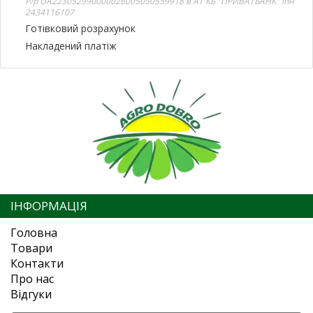
Р/р UA223052990000026005050559918 в АТ КБ "ПРИВАТБАНК" іпн
2434116107
Готівковий розрахунок
Накладений платіж
ІНФОРМАЦІЯ
Головна
Товари
Контакти
Про нас
Відгуки