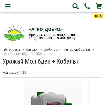
Вхід
«АГРО-ДОБРО»
Препарати для захисту рослин,
продажа посівного матеріалу.
Головна
>
Каталог
>
Добрива
>
Микроудобрения
>
Урожай Молібден + Кобальт
Урожай Молібден + Кобальт
Код товару:
1128