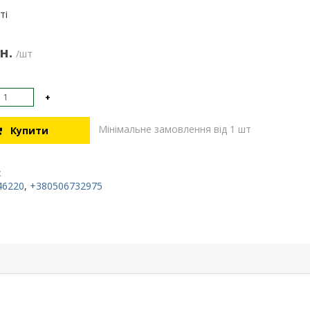
:
ті
н.
/шт
+
Мінімальне замовлення від 1 шт
Купити
:
46220
,
+380506732975