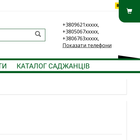
Вхід
+3809621xxxxx,
+3805067xxxxx,
+3806763xxxxx,
Показати телефони
ТИ
КАТАЛОГ САДЖАНЦІВ