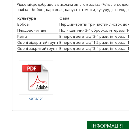
Рідке мікродобриво з високим вмістом заліза (Fe) в легкодо
заліза – бобові, картопля, капуста, томати, кукурудза, плодові
культура
фаза
Бобові
Перший-третій трійчастий листок до 
Плодово - ягідні
Після цвітіння 3-4 обробки, інтервал 1
Квіти
В період вегетації 3-4 рази, інтервал 1
Овочі відкритий грунт
В період вегетації 1-2 рази, інтервал 1
Овочі закритий грунт
В період вегетації 3-4 рази, інтервал 1
каталог
ІНФОРМАЦІЯ