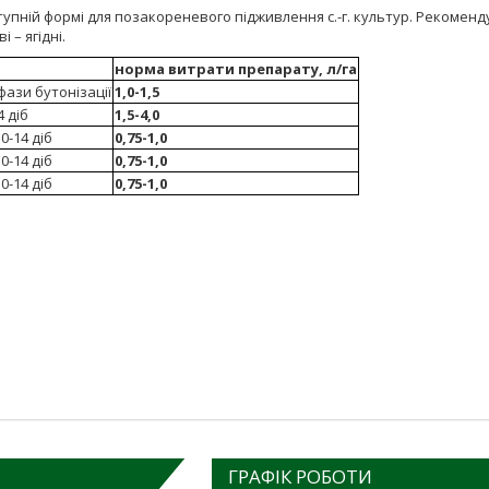
ступній формі для позакореневого підживлення с.-г. культур. Рекоменд
 – ягідні.
норма витрати препарату, л/га
фази бутонізації
1,0-1,5
4 діб
1,5-4,0
0-14 діб
0,75-1,0
0-14 діб
0,75-1,0
0-14 діб
0,75-1,0
ГРАФІК РОБОТИ