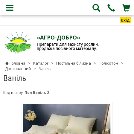
Вхід
«АГРО-ДОБРО»
Препарати для захисту рослин,
продажа посівного матеріалу.
Головна
>
Каталог
>
Постільна білизна
>
Полікотон
>
Двоспальний
>
Ваніль
Ваніль
Код товару:
Пол Ваніль 2