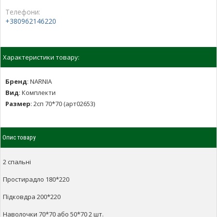
Телефони:
+380962146220
Характеристики товару:
Бренд
:
NARNIA
Вид
:
Комплекти
Размер
:
2сп 70*70 (арт02653)
Опис товару
2 спальні
Простирадло 180*220
Підковдра 200*220
Наволочки 70*70 або 50*70 2 шт.