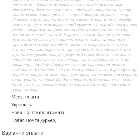
пов’язаних з підприємницькою діяльністю або виконанням
обов’язків найманого працівника. обмін або повернення товару
належної якості провадиться: якщо не використовувався; якщо
збережено його товарний вигляд, споживчі властивості, пломби,
ярлики; на підставі розрахунковий документ, виданий споживачеві
разом з проданим товаром. умови обміну / повернення товару
неналежної якості стаття 8. Згідно із законом України «про захист
прав споживачів»: в разі виявлення протягом встановленого
гарантійного строку недоліків споживач, в порядку та в строки,
встановлені законодавством, має право вимагати безоплатного
усунення недоліків товару в розумний строк. вимоги споживача,
передбачених цією статтею, не підлягають задоволенню, якщо
продавець, виробник (підприємство, що задовольняє вимоги
споживача, встановлені частиною першою цієї статті) доведуть, що
недоліки товару виникли внаслідок порушення споживачем правил
користування товаром або його зберігання. Споживач має право
брати участь у перевірці якості товару особисто або через свого
представника.
Meest пошта
Укрпошта
Нова Пошта (поштомат)
Новая Почта(курьер)
Варіанти оплати