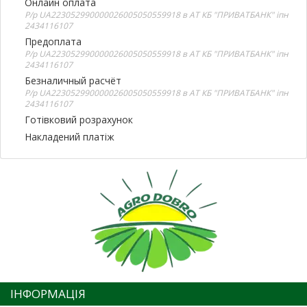
Онлайн оплата
Р/р UA223052990000026005050559918 в АТ КБ "ПРИВАТБАНК" іпн
2434116107
Предоплата
Р/р UA223052990000026005050559918 в АТ КБ "ПРИВАТБАНК" іпн
2434116107
Безналичный расчёт
Р/р UA223052990000026005050559918 в АТ КБ "ПРИВАТБАНК" іпн
2434116107
Готівковий розрахунок
Накладений платіж
ІНФОРМАЦІЯ