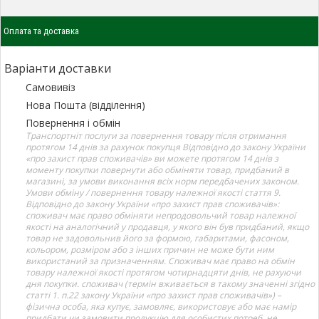
Оплата та доставка
Варіанти доставки
Самовивіз
Нова Пошта (відділення)
Повернення і обмін
Транспортніт послуги за повернення товару після отримання
протягом 14 днів за рахунок покупця Відповідно до закону України
«про захист прав споживачів» ви можете протягом 14 днів з
моменту покупки повернути або обміняти товар, придбаний в
магазині, за умови виконання всіх норм передбачених законом.
Умови обміну / повернення товару належної якості стаття 9.
Відповідно до закону України «про захист прав споживачів»:
споживач має право обміняти непродовольчий товар належної
якості на аналогічний у продавця, у якого він був придбаний, якщо
товар не задовольнив його за формою, габаритами, фасоном,
кольором, розміром або з інших причин не може бути ним
використаний за призначенням. Споживач має право на обмін
товару належної якості протягом чотирнадцяти днів, не рахуючи
дня покупки. споживач (термін вживається в такому значенні згідно
статті 1. п.22 закону України «про захист прав споживачів») –
фізична особа, яка купує, замовляє, використовує або має намір
придбати чи замовити продукцію для особистих потреб, не