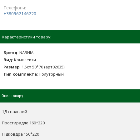
Телефони:
+380962146220
Характеристики товару:
Бренд
:
NARNIA
Вид
:
Комплекти
Размер
:
1,5сп 50*70 (арт02635)
Тип комплекта
:
Полуторный
Опис товару
1,5 спальний
Простирадло 160*220
Підковдра 150*220