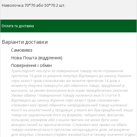
Наволочка 70*70 або 50*70 2 шт.
Оплата та доставка
Варіанти доставки
Самовивіз
Нова Пошта (відділення)
Повернення і обмін
Транспортніт послуги за повернення товару після отримання
протягом 14 днів за рахунок покупця Відповідно до закону України
«про захист прав споживачів» ви можете протягом 14 днів з
моменту покупки повернути або обміняти товар, придбаний в
магазині, за умови виконання всіх норм передбачених законом.
Умови обміну / повернення товару належної якості стаття 9.
Відповідно до закону України «про захист прав споживачів»:
споживач має право обміняти непродовольчий товар належної
якості на аналогічний у продавця, у якого він був придбаний, якщо
товар не задовольнив його за формою, габаритами, фасоном,
кольором, розміром або з інших причин не може бути ним
використаний за призначенням. Споживач має право на обмін
товару належної якості протягом чотирнадцяти днів, не рахуючи
дня покупки. споживач (термін вживається в такому значенні згідно