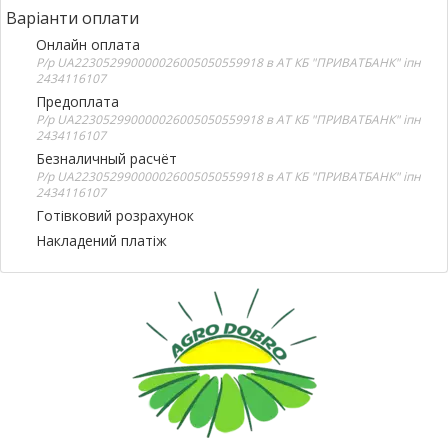
Варіанти оплати
Онлайн оплата
Р/р UA223052990000026005050559918 в АТ КБ "ПРИВАТБАНК" іпн
2434116107
Предоплата
Р/р UA223052990000026005050559918 в АТ КБ "ПРИВАТБАНК" іпн
2434116107
Безналичный расчёт
Р/р UA223052990000026005050559918 в АТ КБ "ПРИВАТБАНК" іпн
2434116107
Готівковий розрахунок
Накладений платіж