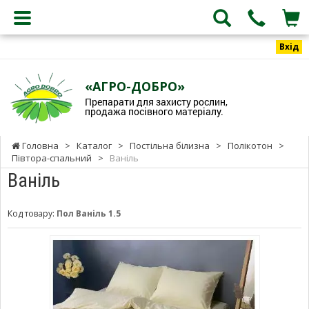
Вхід
«АГРО-ДОБРО»
Препарати для захисту рослин,
продажа посівного матеріалу.
Головна
>
Каталог
>
Постільна білизна
>
Полікотон
>
Півтора-спальний
>
Ваніль
Ваніль
Код товару:
Пол Ваніль 1.5