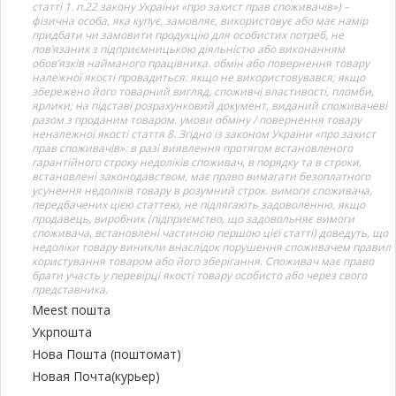
статті 1. п.22 закону України «про захист прав споживачів») –
фізична особа, яка купує, замовляє, використовує або має намір
придбати чи замовити продукцію для особистих потреб, не
пов’язаних з підприємницькою діяльністю або виконанням
обов’язків найманого працівника. обмін або повернення товару
належної якості провадиться: якщо не використовувався; якщо
збережено його товарний вигляд, споживчі властивості, пломби,
ярлики; на підставі розрахунковий документ, виданий споживачеві
разом з проданим товаром. умови обміну / повернення товару
неналежної якості стаття 8. Згідно із законом України «про захист
прав споживачів»: в разі виявлення протягом встановленого
гарантійного строку недоліків споживач, в порядку та в строки,
встановлені законодавством, має право вимагати безоплатного
усунення недоліків товару в розумний строк. вимоги споживача,
передбачених цією статтею, не підлягають задоволенню, якщо
продавець, виробник (підприємство, що задовольняє вимоги
споживача, встановлені частиною першою цієї статті) доведуть, що
недоліки товару виникли внаслідок порушення споживачем правил
користування товаром або його зберігання. Споживач має право
брати участь у перевірці якості товару особисто або через свого
представника.
Meest пошта
Укрпошта
Нова Пошта (поштомат)
Новая Почта(курьер)