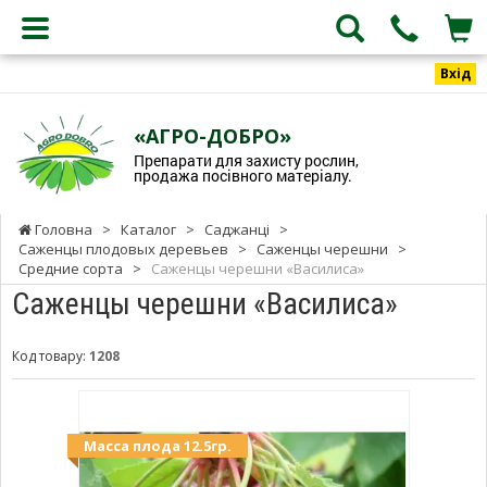
Вхід
«АГРО-ДОБРО»
Препарати для захисту рослин,
продажа посівного матеріалу.
Головна
>
Каталог
>
Саджанці
>
Саженцы плодовых деревьев
>
Саженцы черешни
>
Средние сорта
>
Саженцы черешни «Василиса»
Саженцы черешни «Василиса»
Код товару:
1208
Масса плода 12.5гр.