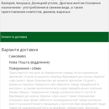
Валерия, Аннушка; Донецкий уголек, Дрогана желтая Основное
назначение - употребление в свежем виде, а также
приготовление компотов, джемов, варенья.
Оплата та доставка
Варіанти доставки
Самовивіз
Нова Пошта (відділення)
Повернення і обмін
Транспортніт послуги за повернення товару після отримання
протягом 14 днів за рахунок покупця Відповідно до закону України
«про захист прав споживачів» ви можете протягом 14 днів з
моменту покупки повернути або обміняти товар, придбаний в
магазині, за умови виконання всіх норм передбачених законом.
Умови обміну / повернення товару належної якості стаття 9.
Відповідно до закону України «про захист прав споживачів»:
споживач має право обміняти непродовольчий товар належної
якості на аналогічний у продавця, у якого він був придбаний, якщо
товар не задовольнив його за формою, габаритами, фасоном,