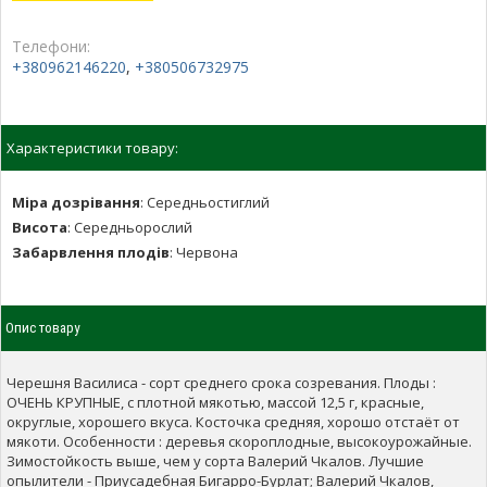
Телефони:
+380962146220
,
+380506732975
Характеристики товару:
Міра дозрівання
:
Середньостиглий
Висота
:
Середньорослий
Забарвлення плодів
:
Червона
Опис товару
Черешня Василиса - сорт среднего срока созревания. Плоды :
ОЧЕНЬ КРУПНЫЕ, с плотной мякотью, массой 12,5 г, красные,
округлые, хорошего вкуса. Косточка средняя, хорошо отстаёт от
мякоти. Особенности : деревья скороплодные, высокоурожайные.
Зимостойкость выше, чем у сорта Валерий Чкалов. Лучшие
опылители - Приусадебная Бигарро-Бурлат; Валерий Чкалов,