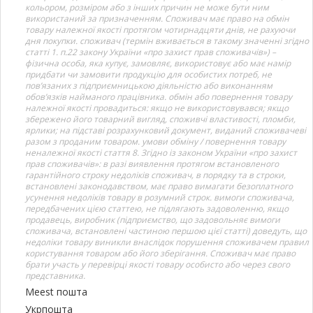
кольором, розміром або з інших причин не може бути ним
використаний за призначенням. Споживач має право на обмін
товару належної якості протягом чотирнадцяти днів, не рахуючи
дня покупки. споживач (термін вживається в такому значенні згідно
статті 1. п.22 закону України «про захист прав споживачів») –
фізична особа, яка купує, замовляє, використовує або має намір
придбати чи замовити продукцію для особистих потреб, не
пов’язаних з підприємницькою діяльністю або виконанням
обов’язків найманого працівника. обмін або повернення товару
належної якості провадиться: якщо не використовувався; якщо
збережено його товарний вигляд, споживчі властивості, пломби,
ярлики; на підставі розрахунковий документ, виданий споживачеві
разом з проданим товаром. умови обміну / повернення товару
неналежної якості стаття 8. Згідно із законом України «про захист
прав споживачів»: в разі виявлення протягом встановленого
гарантійного строку недоліків споживач, в порядку та в строки,
встановлені законодавством, має право вимагати безоплатного
усунення недоліків товару в розумний строк. вимоги споживача,
передбачених цією статтею, не підлягають задоволенню, якщо
продавець, виробник (підприємство, що задовольняє вимоги
споживача, встановлені частиною першою цієї статті) доведуть, що
недоліки товару виникли внаслідок порушення споживачем правил
користування товаром або його зберігання. Споживач має право
брати участь у перевірці якості товару особисто або через свого
представника.
Meest пошта
Укрпошта