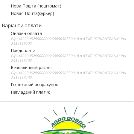
Нова Пошта (поштомат)
Новая Почта(курьер)
Варіанти оплати
Онлайн оплата
Р/р UA223052990000026005050559918 в АТ КБ "ПРИВАТБАНК" іпн
2434116107
Предоплата
Р/р UA223052990000026005050559918 в АТ КБ "ПРИВАТБАНК" іпн
2434116107
Безналичный расчёт
Р/р UA223052990000026005050559918 в АТ КБ "ПРИВАТБАНК" іпн
2434116107
Готівковий розрахунок
Накладений платіж