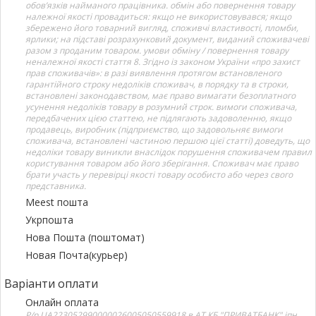
обов’язків найманого працівника. обмін або повернення товару
належної якості провадиться: якщо не використовувався; якщо
збережено його товарний вигляд, споживчі властивості, пломби,
ярлики; на підставі розрахунковий документ, виданий споживачеві
разом з проданим товаром. умови обміну / повернення товару
неналежної якості стаття 8. Згідно із законом України «про захист
прав споживачів»: в разі виявлення протягом встановленого
гарантійного строку недоліків споживач, в порядку та в строки,
встановлені законодавством, має право вимагати безоплатного
усунення недоліків товару в розумний строк. вимоги споживача,
передбачених цією статтею, не підлягають задоволенню, якщо
продавець, виробник (підприємство, що задовольняє вимоги
споживача, встановлені частиною першою цієї статті) доведуть, що
недоліки товару виникли внаслідок порушення споживачем правил
користування товаром або його зберігання. Споживач має право
брати участь у перевірці якості товару особисто або через свого
представника.
Meest пошта
Укрпошта
Нова Пошта (поштомат)
Новая Почта(курьер)
Варіанти оплати
Онлайн оплата
Р/р UA223052990000026005050559918 в АТ КБ "ПРИВАТБАНК" іпн