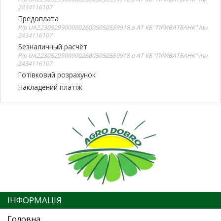
2434116107
Предоплата
Р/р UA223052990000026005050559918 в АТ КБ "ПРИВАТБАНК" іпн
2434116107
Безналичный расчёт
Р/р UA223052990000026005050559918 в АТ КБ "ПРИВАТБАНК" іпн
2434116107
Готівковий розрахунок
Накладений платіж
ІНФОРМАЦІЯ
Головна