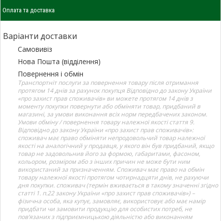
Оплата та доставка
Варіанти доставки
Самовивіз
Нова Пошта (відділення)
Повернення і обмін
Транспортніт послуги за повернення товару після отримання
протягом 14 днів за рахунок покупця Відповідно до закону України
«про захист прав споживачів» ви можете протягом 14 днів з
моменту покупки повернути або обміняти товар, придбаний в
магазині, за умови виконання всіх норм передбачених законом.
Умови обміну / повернення товару належної якості стаття 9.
Відповідно до закону України «про захист прав споживачів»:
споживач має право обміняти непродовольчий товар належної
якості на аналогічний у продавця, у якого він був придбаний, якщо
товар не задовольнив його за формою, габаритами, фасоном,
кольором, розміром або з інших причин не може бути ним
використаний за призначенням. Споживач має право на обмін
товару належної якості протягом чотирнадцяти днів, не рахуючи
дня покупки. споживач (термін вживається в такому значенні згідно
статті 1. п.22 закону України «про захист прав споживачів») –
фізична особа, яка купує, замовляє, використовує або має намір
придбати чи замовити продукцію для особистих потреб, не
пов’язаних з підприємницькою діяльністю або виконанням