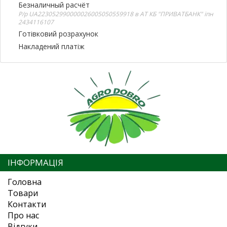
Безналичный расчёт
Р/р UA223052990000026005050559918 в АТ КБ "ПРИВАТБАНК" іпн
2434116107
Готівковий розрахунок
Накладений платіж
ІНФОРМАЦІЯ
Головна
Товари
Контакти
Про нас
Відгуки