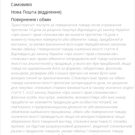
Самовивіз
Нова Пошта (відділення)
Повернення і обмін
Транспортніт послуги за повернення товару після отримання
протягом 14 днів за рахунок покупця Відповідно до закону України
«про захист прав споживачів» ви можете протягом 14 днів з
моменту покупки повернути або обміняти товар, придбаний в
магазині, за умови виконання всіх норм передбачених законом.
Умови обміну / повернення товару належної якості стаття 9.
Відповідно до закону України «про захист прав споживачів»:
споживач має право обміняти непродовольчий товар належної
якості на аналогічний у продавця, у якого він був придбаний, якщо
товар не задовольнив його за формою, габаритами, фасоном,
кольором, розміром або з інших причин не може бути ним
використаний за призначенням. Споживач має право на обмін
товару належної якості протягом чотирнадцяти днів, не рахуючи
дня покупки. споживач (термін вживається в такому значенні згідно
статті 1. п.22 закону України «про захист прав споживачів») –
фізична особа, яка купує, замовляє, використовує або має намір
придбати чи замовити продукцію для особистих потреб, не
пов’язаних з підприємницькою діяльністю або виконанням
обов’язків найманого працівника. обмін або повернення товару
належної якості провадиться: якщо не використовувався; якщо
збережено його товарний вигляд, споживчі властивості, пломби,
ярлики; на підставі розрахунковий документ, виданий споживачеві
разом з проданим товаром. умови обміну / повернення товару