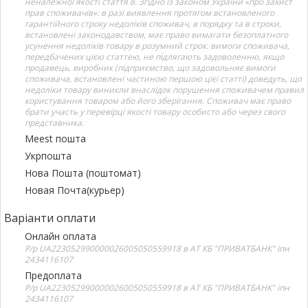
неналежної якості стаття 8. Згідно із законом України «про захист
прав споживачів»: в разі виявлення протягом встановленого
гарантійного строку недоліків споживач, в порядку та в строки,
встановлені законодавством, має право вимагати безоплатного
усунення недоліків товару в розумний строк. вимоги споживача,
передбачених цією статтею, не підлягають задоволенню, якщо
продавець, виробник (підприємство, що задовольняє вимоги
споживача, встановлені частиною першою цієї статті) доведуть, що
недоліки товару виникли внаслідок порушення споживачем правил
користування товаром або його зберігання. Споживач має право
брати участь у перевірці якості товару особисто або через свого
представника.
Meest пошта
Укрпошта
Нова Пошта (поштомат)
Новая Почта(курьер)
Варіанти оплати
Онлайн оплата
Р/р UA223052990000026005050559918 в АТ КБ "ПРИВАТБАНК" іпн
2434116107
Предоплата
Р/р UA223052990000026005050559918 в АТ КБ "ПРИВАТБАНК" іпн
2434116107