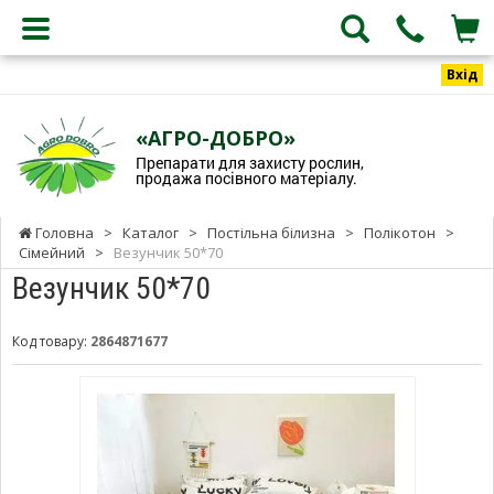
Вхід
«АГРО-ДОБРО»
Препарати для захисту рослин,
продажа посівного матеріалу.
Головна
>
Каталог
>
Постільна білизна
>
Полікотон
>
Сімейний
>
Везунчик 50*70
Везунчик 50*70
Код товару:
2864871677