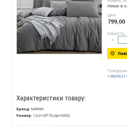
Наявність
Немає в н
Ціна :
799,00
Кількість:
-
Пові
Телефони
+3809621
Характеристики товару:
Бренд
:
NARNIA
Размер
:
1,5сп 50*70 (арт0392)