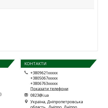
КОНТАКТИ
+3809621xxxxx
+3805067xxxxx
+3806763xxxxx
Показати телефони
)
0
823
@i.
ua
Україна, Дніпропетровська
область., Дніпро, Дніпро