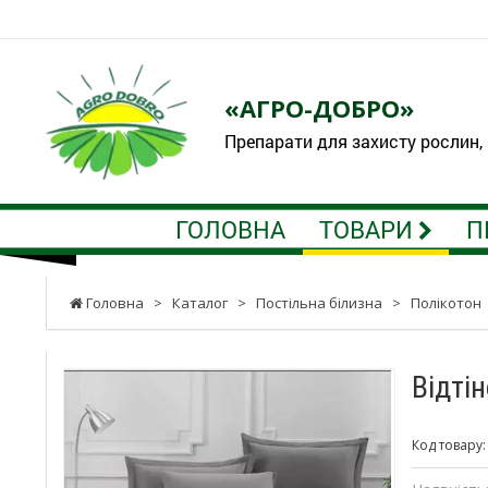
«АГРО-ДОБРО»
Препарати для захисту рослин,
ГОЛОВНА
ТОВАРИ
П
Головна
>
Каталог
>
Постільна білизна
>
Полікотон
Відті
Код товару