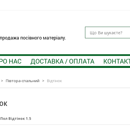
 продажа посівного матеріалу.
РО НАС
ДОСТАВКА / ОПЛАТА
КОНТАК
>
Півтора-спальний
>
Відтінок
нок
:
Пол Відтінок 1.5