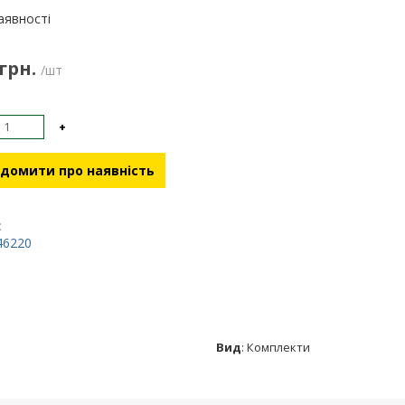
:
аявності
 грн.
/шт
+
домити про наявність
:
46220
Вид
:
Комплекти