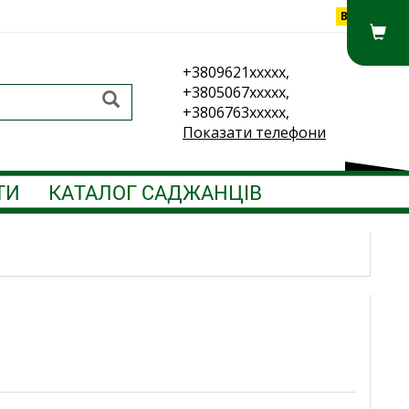
Вхід
+3809621xxxxx,
+3805067xxxxx,
+3806763xxxxx,
Показати телефони
ТИ
КАТАЛОГ САДЖАНЦІВ