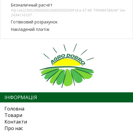
Безналичный расчёт
Р/р UA223052990000026005050559918 в АТ КБ "ПРИВАТБАНК" іпн
2434116107
Готівковий розрахунок
Накладений платіж
ІНФОРМАЦІЯ
Головна
Товари
Контакти
Про нас