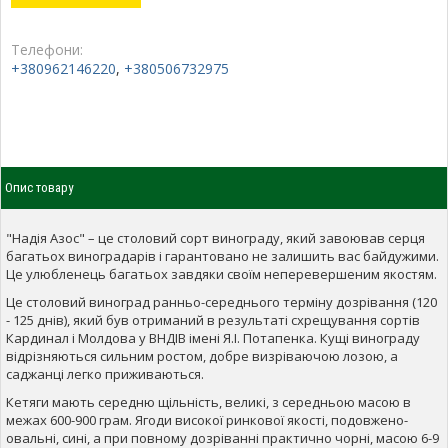
Телефони:
+380962146220
,
+380506732975
Опис товару
"Надія Азос" – це столовий сорт винограду, який завоював серця
багатьох виноградарів і гарантовано не залишить вас байдужими.
Це улюбленець багатьох завдяки своїм неперевершеним якостям.
Це столовий виноград ранньо-середнього терміну дозрівання (120
- 125 днів), який був отриманий в результаті схрещування сортів
Кардинал і Молдова у ВНДІВ імені Я.І. Потапенка. Кущі винограду
відрізняються сильним ростом, добре визріваючою лозою, а
саджанці легко приживаються.
Кетяги мають середню щільність, великі, з середньою масою в
межах 600-900 грам. Ягоди високої ринкової якості, подовжено-
овальні, сині, а при повному дозріванні практично чорні, масою 6-9