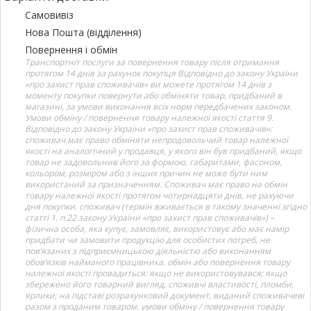
Самовивіз
Нова Пошта (відділення)
Повернення і обмін
Транспортніт послуги за повернення товару після отримання
протягом 14 днів за рахунок покупця Відповідно до закону України
«про захист прав споживачів» ви можете протягом 14 днів з
моменту покупки повернути або обміняти товар, придбаний в
магазині, за умови виконання всіх норм передбачених законом.
Умови обміну / повернення товару належної якості стаття 9.
Відповідно до закону України «про захист прав споживачів»:
споживач має право обміняти непродовольчий товар належної
якості на аналогічний у продавця, у якого він був придбаний, якщо
товар не задовольнив його за формою, габаритами, фасоном,
кольором, розміром або з інших причин не може бути ним
використаний за призначенням. Споживач має право на обмін
товару належної якості протягом чотирнадцяти днів, не рахуючи
дня покупки. споживач (термін вживається в такому значенні згідно
статті 1. п.22 закону України «про захист прав споживачів») –
фізична особа, яка купує, замовляє, використовує або має намір
придбати чи замовити продукцію для особистих потреб, не
пов’язаних з підприємницькою діяльністю або виконанням
обов’язків найманого працівника. обмін або повернення товару
належної якості провадиться: якщо не використовувався; якщо
збережено його товарний вигляд, споживчі властивості, пломби,
ярлики; на підставі розрахунковий документ, виданий споживачеві
разом з проданим товаром. умови обміну / повернення товару