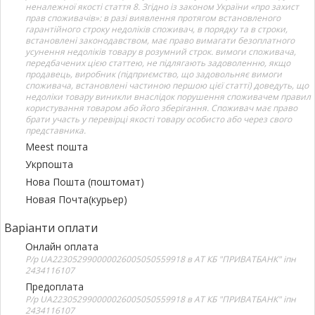
неналежної якості стаття 8. Згідно із законом України «про захист
прав споживачів»: в разі виявлення протягом встановленого
гарантійного строку недоліків споживач, в порядку та в строки,
встановлені законодавством, має право вимагати безоплатного
усунення недоліків товару в розумний строк. вимоги споживача,
передбачених цією статтею, не підлягають задоволенню, якщо
продавець, виробник (підприємство, що задовольняє вимоги
споживача, встановлені частиною першою цієї статті) доведуть, що
недоліки товару виникли внаслідок порушення споживачем правил
користування товаром або його зберігання. Споживач має право
брати участь у перевірці якості товару особисто або через свого
представника.
Meest пошта
Укрпошта
Нова Пошта (поштомат)
Новая Почта(курьер)
Варіанти оплати
Онлайн оплата
Р/р UA223052990000026005050559918 в АТ КБ "ПРИВАТБАНК" іпн
2434116107
Предоплата
Р/р UA223052990000026005050559918 в АТ КБ "ПРИВАТБАНК" іпн
2434116107