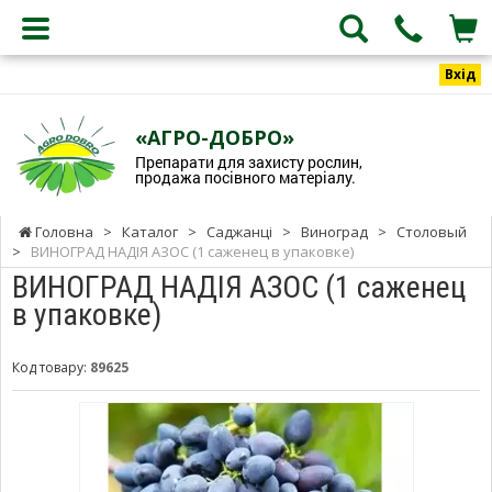
Вхід
«АГРО-ДОБРО»
Препарати для захисту рослин,
продажа посівного матеріалу.
Головна
>
Каталог
>
Саджанці
>
Виноград
>
Столовый
>
ВИНОГРАД НАДІЯ АЗОС (1 саженец в упаковке)
ВИНОГРАД НАДІЯ АЗОС (1 саженец
в упаковке)
Код товару:
89625