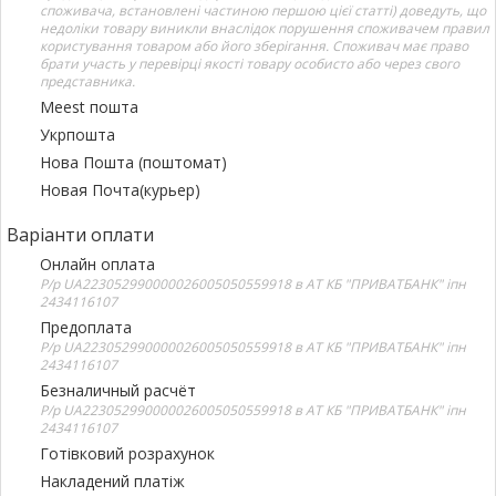
споживача, встановлені частиною першою цієї статті) доведуть, що
недоліки товару виникли внаслідок порушення споживачем правил
користування товаром або його зберігання. Споживач має право
брати участь у перевірці якості товару особисто або через свого
представника.
Meest пошта
Укрпошта
Нова Пошта (поштомат)
Новая Почта(курьер)
Варіанти оплати
Онлайн оплата
Р/р UA223052990000026005050559918 в АТ КБ "ПРИВАТБАНК" іпн
2434116107
Предоплата
Р/р UA223052990000026005050559918 в АТ КБ "ПРИВАТБАНК" іпн
2434116107
Безналичный расчёт
Р/р UA223052990000026005050559918 в АТ КБ "ПРИВАТБАНК" іпн
2434116107
Готівковий розрахунок
Накладений платіж