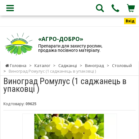
Вхід
«АГРО-ДОБРО»
Препарати для захисту рослин,
продажа посівного матеріалу.
Головна
>
Каталог
>
Саджанці
>
Виноград
>
Столовый
>
Виноград Ромулус (1 саджанець в упаковці )
Виноград Ромулус (1 саджанець в
упаковці )
Код товару:
09625