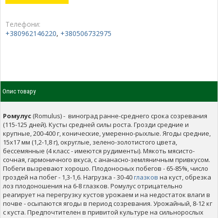
Телефони:
+380962146220
,
+380506732975
Опис товару
Ромулус
(Romulus) - виноград ранне-среднего срока созревания
(115-125 дней). Кусты средней силы роста. Грозди средние и
крупные, 200-400 г, конические, умеренно-рыхлые. Ягоды средние,
15x17 мм (1,2-1,8 г), округлые, зелено-золотистого цвета,
бессемянные (4 класс - имеются рудименты). Мякоть мясисто-
сочная, гармоничного вкуса, с ананасно-земляничным привкусом.
Побеги вызревают хорошо. Плодоносных побегов - 65-85%, число
гроздей на побег - 1,3-1,6. Нагрузка - 30-40
глазков
на куст, обрезка
лоз плодоношения на 6-8 глазков. Ромулус отрицательно
реагирует на перегрузку кустов урожаем и на недостаток влаги в
почве - осыпаются ягоды в период созревания. Урожайный, 8-12 кг
с куста. Предпочтителен в привитой культуре на сильнорослых