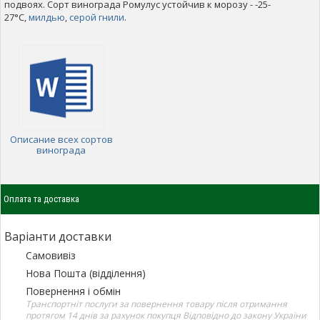
подвоях. Сорт винограда Ромулус устойчив к морозу - -25-
27°С,
милдью
,
серой гнили
.
Описание всех сортов
винограда
Оплата та доставка
Варіанти доставки
Самовивіз
Нова Пошта (відділення)
Повернення і обмін
Транспортніт послуги за повернення товару після отримання
протягом 14 днів за рахунок покупця Відповідно до закону України