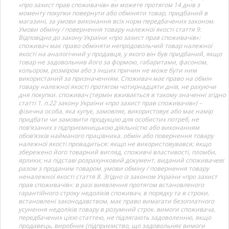
«про захист прав споживачів» ви можете протягом 14 днів з
моменту покупки повернути або обміняти товар, придбаний в
магазині, за умови виконання всіх норм передбачених законом.
Умови обміну / повернення товару належної якості стаття 9.
Відповідно до закону України «про захист прав споживачів»:
споживач має право обміняти непродовольчий товар належної
якості на аналогічний у продавця, у якого він був придбаний, якщо
товар не задовольнив його за формою, габаритами, фасоном,
кольором, розміром або з інших причин не може бути ним
використаний за призначенням. Споживач має право на обмін
товару належної якості протягом чотирнадцяти днів, не рахуючи
дня покупки. споживач (термін вживається в такому значенні згідно
статті 1. п.22 закону України «про захист прав споживачів») –
фізична особа, яка купує, замовляє, використовує або має намір
придбати чи замовити продукцію для особистих потреб, не
пов’язаних з підприємницькою діяльністю або виконанням
обов’язків найманого працівника. обмін або повернення товару
належної якості провадиться: якщо не використовувався; якщо
збережено його товарний вигляд, споживчі властивості, пломби,
ярлики; на підставі розрахунковий документ, виданий споживачеві
разом з проданим товаром. умови обміну / повернення товару
неналежної якості стаття 8. Згідно із законом України «про захист
прав споживачів»: в разі виявлення протягом встановленого
гарантійного строку недоліків споживач, в порядку та в строки,
встановлені законодавством, має право вимагати безоплатного
усунення недоліків товару в розумний строк. вимоги споживача,
передбачених цією статтею, не підлягають задоволенню, якщо
продавець, виробник (підприємство, що задовольняє вимоги