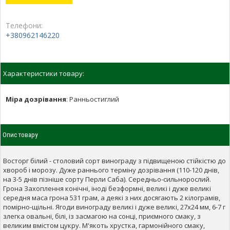
Телефони:
+380962146220
Характеристики товару:
Міра дозрівання
:
Ранньостиглий
Опис товару
Восторг білий - столовий сорт винограду з підвищеною стійкістю до
хвороб і морозу. Дуже раннього терміну дозрівання (110-120 днів,
на 3-5 днів пізніше сорту Перли Саба). Середньо-сильнорослий.
Грона Захоплення конічні, іноді безформні, великі і дуже великі
середня маса грона 531 грам, а деякі з них досягають 2 кілограмів,
помірно-щільні. Ягоди винограду великі і дуже великі, 27x24 мм, 6-7 г
злегка овальні, білі, із засмагою на сонці, приємного смаку, з
великим вмістом цукру. М'якоть хрустка, гармонійного смаку,