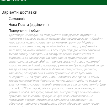
Варіанти доставки
Самовивіз
Нова Пошта (відділення)
Повернення і обмін
Транспортніт послуги за повернення товару після отримання
протягом 14 днів за рахунок покупця Відповідно до закону України
«про захист прав споживачів» ви можете протягом 14 днів з
моменту покупки повернути або обміняти товар, придбаний в
магазині, за умови виконання всіх норм передбачених законом.
Умови обміну / повернення товару належної якості стаття 9.
Відповідно до закону України «про захист прав споживачів»:
споживач має право обміняти непродовольчий товар належної
якості на аналогічний у продавця, у якого він був придбаний, якщо
товар не задовольнив його за формою, габаритами, фасоном,
кольором, розміром або з інших причин не може бути ним
використаний за призначенням. Споживач має право на обмін
товару належної якості протягом чотирнадцяти днів, не рахуючи
дня покупки. споживач (термін вживається в такому значенні згідно
статті 1. п.22 закону України «про захист прав споживачів») –
фізична особа, яка купує, замовляє, використовує або має намір
придбати чи замовити продукцію для особистих потреб, не
пов’язаних з підприємницькою діяльністю або виконанням
обов’язків найманого працівника. обмін або повернення товару