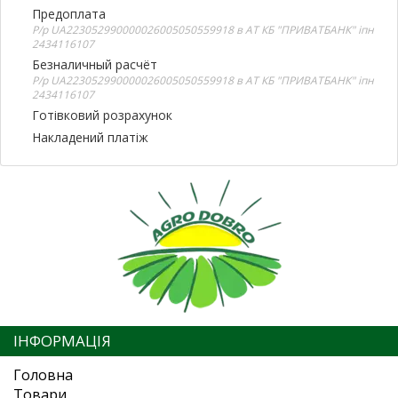
Предоплата
Р/р UA223052990000026005050559918 в АТ КБ "ПРИВАТБАНК" іпн
2434116107
Безналичный расчёт
Р/р UA223052990000026005050559918 в АТ КБ "ПРИВАТБАНК" іпн
2434116107
Готівковий розрахунок
Накладений платіж
ІНФОРМАЦІЯ
Головна
Товари