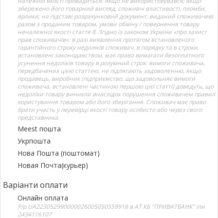
належної якості провадиться: якщо не використовувався; якщо
збережено його товарний вигляд, споживчі властивості, пломби,
ярлики; на підставі розрахунковий документ, виданий споживачеві
разом з проданим товаром. умови обміну / повернення товару
неналежної якості стаття 8. Згідно із законом України «про захист
прав споживачів»: в разі виявлення протягом встановленого
гарантійного строку недоліків споживач, в порядку та в строки,
встановлені законодавством, має право вимагати безоплатного
усунення недоліків товару в розумний строк. вимоги споживача,
передбачених цією статтею, не підлягають задоволенню, якщо
продавець, виробник (підприємство, що задовольняє вимоги
споживача, встановлені частиною першою цієї статті) доведуть, що
недоліки товару виникли внаслідок порушення споживачем правил
користування товаром або його зберігання. Споживач має право
брати участь у перевірці якості товару особисто або через свого
представника.
Meest пошта
Укрпошта
Нова Пошта (поштомат)
Новая Почта(курьер)
Варіанти оплати
Онлайн оплата
Р/р UA223052990000026005050559918 в АТ КБ "ПРИВАТБАНК" іпн
2434116107