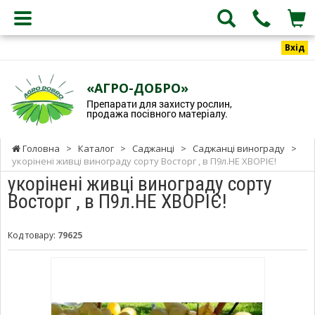
Вхід
«АГРО-ДОБРО»
Препарати для захисту рослин,
продажа посівного матеріалу.
Головна
>
Каталог
>
Саджанці
>
Саджанці винограду
>
укорінені живці винограду сорту Восторг , в П9л.НЕ ХВОРІЄ!
укорінені живці винограду сорту
Восторг , в П9л.НЕ ХВОРІЄ!
Код товару:
79625