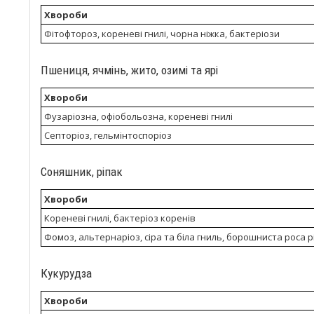
Хвороби
Фітофтороз, кореневі гнилі, чорна ніжка, бактеріози
Пшениця, ячмінь, жито, озимі та ярі
Хвороби
Фузаріозна, офіобольозна, кореневі гнилі
Септоріоз, гельмінтоспоріоз
Соняшник, ріпак
Хвороби
Кореневі гнилі, бактеріоз коренів
Фомоз, альтернаріоз, сіра та біла гниль, борошниста роса 
Кукурудза
Хвороби