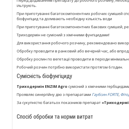
Перед додаванням препарату до робочого розчину, необхідн
ільтрують.
При приготуванні багатокомпонентних робочих сумішей споча
біофунгіцид та доливають необхідну кількість води
При приготуванні багатокомпонентних бакових сумішей, ре
Триходермін не сумісний з хімічними фунгіцидами!
Для використання робочого розчину, рекомендовано викорис
Обробку проводити в ранковий або вечірній час, або впродов
Обробку рослин по вегетації проводити в періоди мінімальної 
Робочий розчин потрібно використати протягом 6 годин.
Сумісність біофунгіциду
Триходермін ENZIM Agro
сумісний з хімічними гербіцидам
Проявляє синергійну дію з препаратами
Гаубсин FORTE
,
Фіто
За сукупністю багатьох показників препарат
«Триходермі
Спосіб обробки та норми витрат