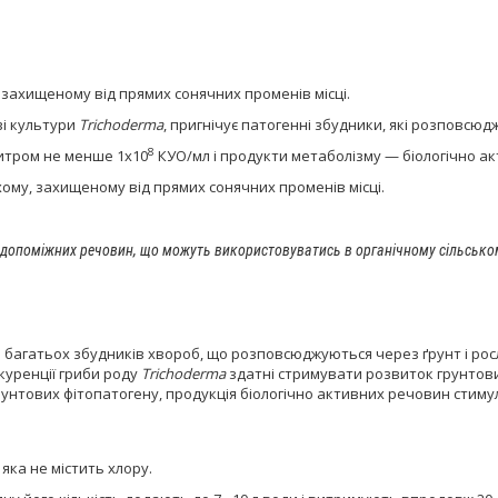
ому, захищеному від прямих сонячних променів місці.
ві культури
Trichoderma
, пригнічує патогенні збудники, які розповсюд
8
титром не менше 1х10
КУО/мл і продукти метаболізму — біологічно ак
 сухому, захищеному від прямих сонячних променів місці.
 допоміжних речовин, що можуть використовуватись в органічному сільськом
 багатьох збудників хвороб, що розповсюджуються через ґрунт і рос
уренції гриби роду
Trichoderma
здатні стримувати розвиток грунтови
унтових фітопатогену, продукція біологічно активних речовин стиму
яка не містить хлору.