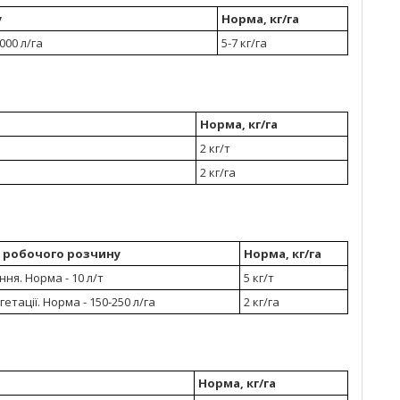
у
Норма, кг/га
000 л/га
5-7 кг/га
Норма, кг/га
2 кг/т
2 кг/га
а робочого розчину
Норма, кг/га
ня. Норма - 10 л/т
5 кг/т
тації. Норма - 150-250 л/га
2 кг/га
Норма, кг/га