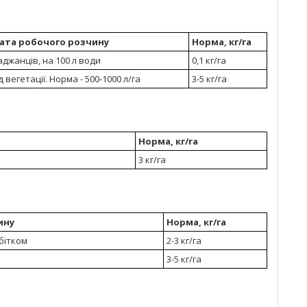
рата робочого розчину
Норма, кг/га
джанців, на 100 л води
0,1 кг/га
вегетації. Норма - 500-1000 л/га
3-5 кг/га
Норма, кг/га
3 кг/га
ину
Норма, кг/га
бітком
2-3 кг/га
3-5 кг/га