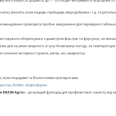
у його кількість додають до 7 - 10 л води і витримують впродовж 20
тку вносять інсектициди, гербіциди, мікродобрива і т.д. та ретель
комендовано проводити пробне змішування для перевірки стабільно
товувати обприскувачі з діаметром фільтрів та форсунок, не менше
ж дня за умов хмарності, в суху безвітряну погоду, за температури в
сонячної активності (ранок, вечір, ніч, хмарність).
и, інсектицидами та біологічними препаратами.
доктор
,
БіоМаг
,
Біофосфорин
.
н ENZIM Agro»
- це кращий фунгіцид для профілактики і захисту від хв