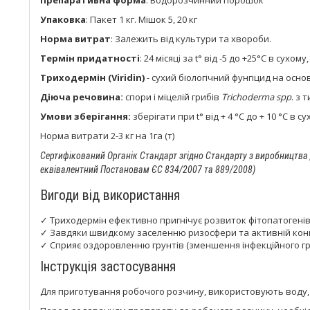
Препаративна форма
: Водорозчинний порошок
Упаковка
: Пакет 1 кг. Мішок 5, 20 кг
Норма витрат
: Залежить від культури та хвороби.
Термін придатності
: 24 місяці за t° від -5 до +25°С в сух
Триходермін (Viridin)
- сухий біологічний фунгіцид на осно
Діюча речовина:
спори і міцелій грибів
Trichoderma spp
. з 
Умови зберігання:
зберігати при t° від + 4 °С до + 10 °С в
Норма витрати 2-3 кг на 1га (т)
Сертифікований Органік Стандарт згідно Стандарту з виробництва
еквівалентний Постановам ЄС 834/2007 та 889/2008)
Вигоди від використання
✓ Триходермін ефективно пригнічує розвиток фітопатогенів
✓ Завдяки швидкому заселенню ризосфери та активній конк
✓ Сприяє оздоровленню грунтів (зменшення інфекційного гр
Інструкція застосування
Для приготування робочого розчину, використовують воду, 