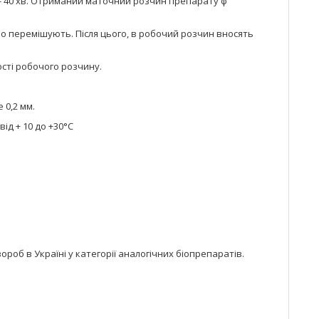
 - 40 хв. Отриманий маточний розчин препарату ф
но перемішують. Після цього, в робочий розчин вносять
сті робочого розчину.
 0,2 мм.
ід + 10 до +30°С
ороб в Україні у категорії аналогічних біопрепаратів.