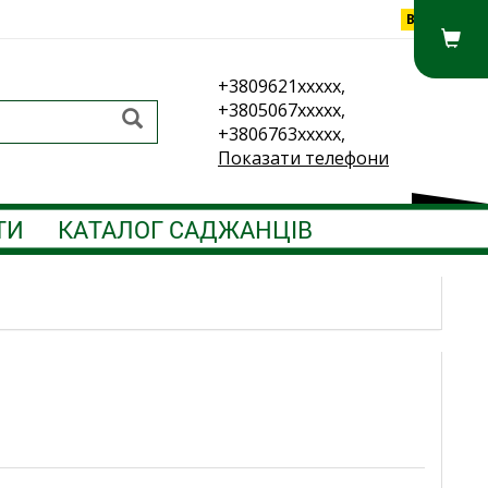
Вхід
+3809621xxxxx,
+3805067xxxxx,
+3806763xxxxx,
Показати телефони
ТИ
КАТАЛОГ САДЖАНЦІВ