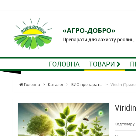
«АГРО-ДОБРО»
Препарати для захисту рослин,
ГОЛОВНА
ТОВАРИ
П
Головна
>
Каталог
>
БИО препараты
>
Viridin (Трих
Virid
Код товару