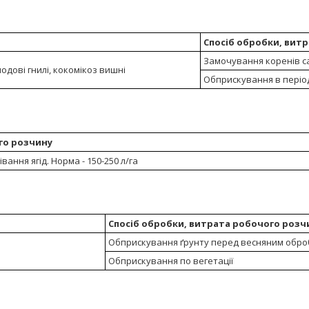
Спосіб обробки, вит
Замочування коренів са
лодові гнилі, кокомікоз вишні
Обприскування в період 
го розчину
вання ягід. Норма - 150-250 л/га
Спосіб обробки, витрата робочого розч
Обприскування ґрунту перед весняним обро
Обприскування по вегетації