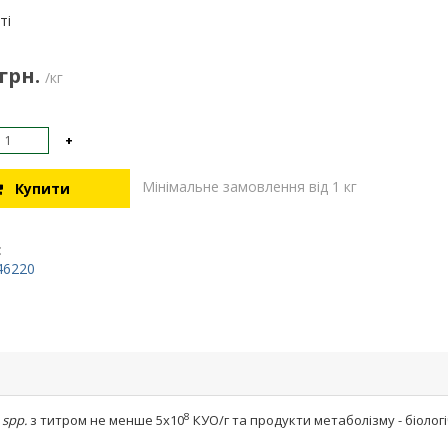
:
ті
 грн.
/кг
+
Мінімальне замовлення від 1 кг
Купити
:
46220
8
 spp.
з титром не менше 5х10
КУО/г та продукти метаболізму - біолог