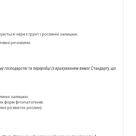
жуються через грунт і рослинні залишки.
тивні речовини.
у господарстві та переробці (з врахуванням вимог Стандарту, що
линні залишки.
х форм фітопатогенів.
лює розвиток рослин).