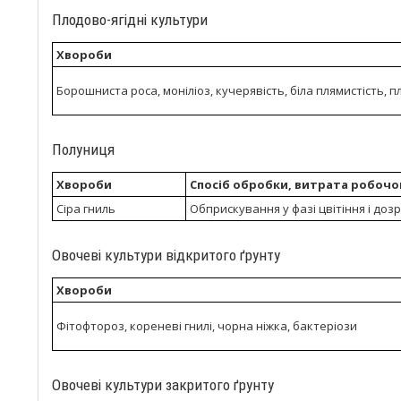
Плодово-ягідні культури
Хвороби
Борошниста роса, моніліоз, кучерявість, біла плямистість, п
Полуниця
Хвороби
Спосіб обробки, витрата робочо
Сіра гниль
Обприскування у фазі цвітіння і дозрі
Овочеві культури відкритого ґрунту
Хвороби
Фітофтороз, кореневі гнилі, чорна ніжка, бактеріози
Овочеві культури закритого ґрунту