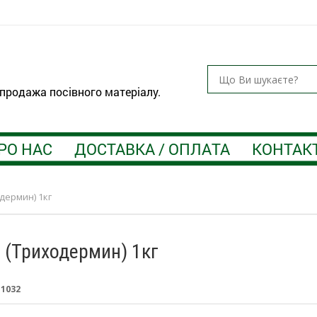
 продажа посівного матеріалу.
РО НАС
ДОСТАВКА / ОПЛАТА
КОНТАК
одермин) 1кг
in (Триходермин) 1кг
:
1032