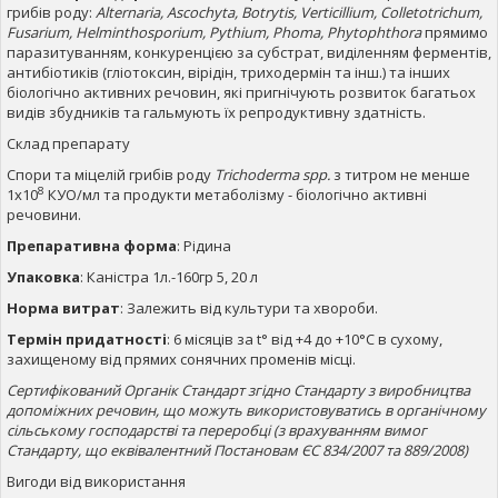
грибів роду:
Alternaria, Ascochyta, Botrytis, Verticillium, Colletotrichum,
Fusarium, Helminthosporium, Pythium, Phoma, Phytophthora
прямимо
паразитуванням, конкуренцією за субстрат, виділенням ферментів,
антибіотиків (гліотоксин, вірідін, триходермін та інш.) та інших
біологічно активних речовин, які пригнічують розвиток багатьох
видів збудників та гальмують їх репродуктивну здатність.
Склад препарату
Спори та міцелій грибів роду
Trichoderma spp.
з титром не менше
8
1х10
КУО/мл та продукти метаболізму - біологічно активні
речовини.
Препаративна форма
: Рідина
Упаковка
: Каністра 1л.-160гр 5, 20 л
Норма витрат
: Залежить від культури та хвороби.
Термін придатності
: 6 місяців за t° від +4 до +10°С в сухому,
захищеному від прямих сонячних променів місці.
Сертифікований Органік Стандарт згідно Стандарту з виробництва
допоміжних речовин, що можуть використовуватись в органічному
сільському господарстві та переробці (з врахуванням вимог
Стандарту, що еквівалентний Постановам ЄС 834/2007 та 889/2008)
Вигоди від використання