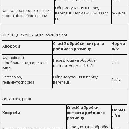
Обприскування в період
Фітофтороз, кореневі гнилі,
вегетації. Норма - 500-1000 л/
5-7 л/га
чорна ніжка, бактеріози
га
Пшениця, ячмінь, жито, озимі та ярі
Спосіб обробки, витрата
Норма,
Хвороби
робочого розчину
л/га
Фузаріозна,
Передпосівна обробка
офіобольозна, кореневі
2 л/т
насіння. Норма - 10 л/т
гнилі
Септоріоз,
Обприскування в період
2 л/га
гельмінтоспоріоз
вегетації
Соняшник, ріпак
Спосіб обробки,
Норма,
Хвороби
витрата робочого
л/га
розчину
Передпосівна обробка