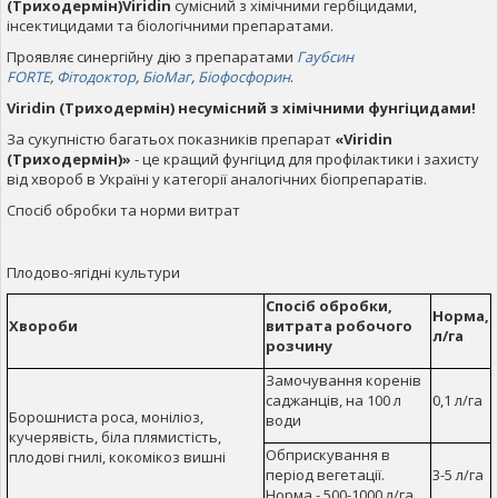
(Триходермін)
Viridin
сумісний з хімічними гербіцидами,
інсектицидами та біологічними препаратами.
Проявляє синергійну дію з препаратами
Гаубсин
FORTE
,
Фітодоктор
,
БіоМаг
,
Біофосфорин
.
Viridin
(Триходермін) несумісний з хімічними фунгіцидами!
За сукупністю багатьох показників препарат
«
Viridin
(Триходермін)»
- це кращий фунгіцид для профілактики і захисту
від хвороб в Україні у категорії аналогічних біопрепаратів.
Спосіб обробки та норми витрат
Плодово-ягідні культури
Спосіб обробки,
Норма,
Хвороби
витрата робочого
л/га
розчину
Замочування коренів
саджанців, на 100 л
0,1 л/га
Борошниста роса, моніліоз,
води
кучерявість, біла плямистість,
Обприскування в
плодові гнилі, кокомікоз вишні
період вегетації.
3-5 л/га
Норма - 500-1000 л/га