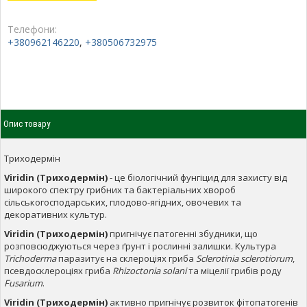
Телефони:
+380962146220
,
+380506732975
Опис товару
Триходермін
Viridin (Триходермін)
- це біологічний фунгіцид для захисту від
широкого спектру грибних та бактеріальних хвороб
сільськогосподарських, плодово-ягідних, овочевих та
декоративних культур.
Viridin (Триходермін)
пригнічує патогенні збудники, що
розповсюджуються через ґрунт і рослинні залишки. Культура
Trichoderma
паразитує на склероціях гриба
Sclerotinia sclerotiorum
,
псевдосклероціях гриба
Rhizoctonia solani
та міцелії грибів роду
Fusarium
.
Viridin (Триходермін)
активно пригнічує розвиток фітопатогенів