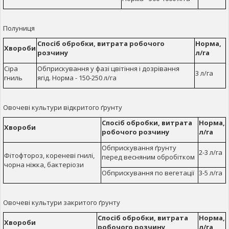
Полуниця
Спосіб обробки, витрата робочого
Норма,
Хвороби
розчину
л/га
Сіра
Обприскування у фазі цвітіння і дозрівання
3 л/га
гниль
ягід. Норма - 150-250 л/га
Овочеві культури відкритого ґрунту
Спосіб обробки, витрата
Норма,
Хвороби
робочого розчину
л/га
Обприскування ґрунту
2-3 л/га
Фітофтороз, кореневі гнилі,
перед весняним обробітком
чорна ніжка, бактеріози
Обприскування по вегетації
3-5 л/га
Овочеві культури закритого ґрунту
Спосіб обробки, витрата
Норма,
Хвороби
робочого розчину
л/га