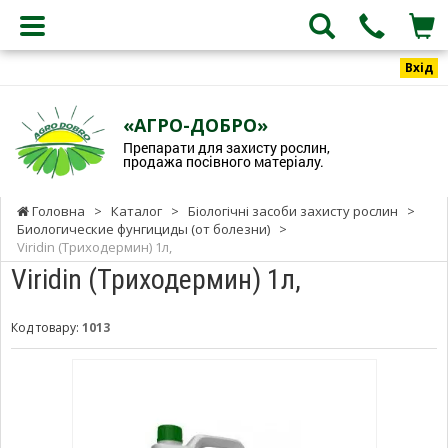
Вхід
«АГРО-ДОБРО»
Препарати для захисту рослин,
продажа посівного матеріалу.
Головна
>
Каталог
>
Біологічні засоби захисту рослин
>
Биологические фунгициды (от болезни)
>
Viridin (Триходермин) 1л,
Viridin (Триходермин) 1л,
Код товару:
1013