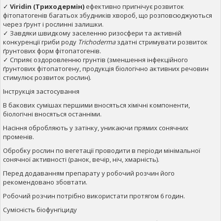
✓
Viridin
(Триходермін)
ефективно пригнічує розвиток
фітопатогенів багатьох збудників хвороб, що розповсюджуються
через ґрунт і рослинні залишки.
✓ Завдяки швидкому заселенню ризосфери та активній
конкуренції гриби роду
Trichoderma
здатні стримувати розвиток
ґрунтових форм фітопатогенів.
✓ Сприяє оздоровленню грунтів (зменшення інфекційного
ґрунтових фітопатогену, продукція біологічно активних речовин
стимулює розвиток рослин).
Інструкція застосування
В бакових сумішах першими вносяться хімічні компоненти,
біологічні вносяться останніми.
Насіння обробляють у затінку, уникаючи прямих сонячних
променів.
Обробку рослин по вегетації проводити в періоди мінімальної
сонячної активності (ранок, вечір, ніч, хмарність).
Перед додаванням препарату у робочий розчин його
рекомендовано збовтати.
Робочий розчин потрібно використати протягом 6 годин.
Сумісність біофунгіциду