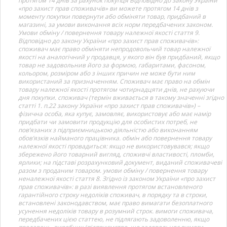
протягом 14 днів за рахунок покупця Відповідно до закону України
«про захист прав споживачів» ви можете протягом 14 днів з
моменту покупки повернути або обміняти товар, придбаний в
магазині, за умови виконання всіх норм передбачених законом.
Умови обміну / повернення товару належної якості стаття 9.
Відповідно до закону України «про захист прав споживачів»:
споживач має право обміняти непродовольчий товар належної
якості на аналогічний у продавця, у якого він був придбаний, якщо
товар не задовольнив його за формою, габаритами, фасоном,
кольором, розміром або з інших причин не може бути ним
використаний за призначенням. Споживач має право на обмін
товару належної якості протягом чотирнадцяти днів, не рахуючи
дня покупки. споживач (термін вживається в такому значенні згідно
статті 1. п.22 закону України «про захист прав споживачів») –
фізична особа, яка купує, замовляє, використовує або має намір
придбати чи замовити продукцію для особистих потреб, не
пов’язаних з підприємницькою діяльністю або виконанням
обов’язків найманого працівника. обмін або повернення товару
належної якості провадиться: якщо не використовувався; якщо
збережено його товарний вигляд, споживчі властивості, пломби,
ярлики; на підставі розрахунковий документ, виданий споживачеві
разом з проданим товаром. умови обміну / повернення товару
неналежної якості стаття 8. Згідно із законом України «про захист
прав споживачів»: в разі виявлення протягом встановленого
гарантійного строку недоліків споживач, в порядку та в строки,
встановлені законодавством, має право вимагати безоплатного
усунення недоліків товару в розумний строк. вимоги споживача,
передбачених цією статтею, не підлягають задоволенню, якщо