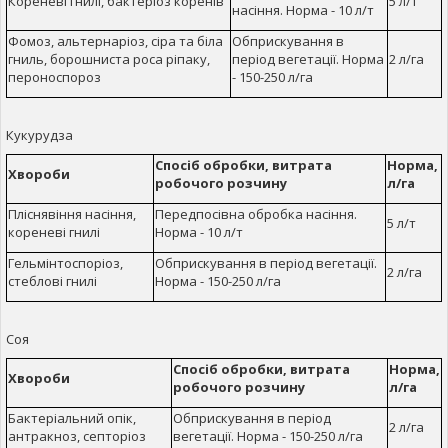
Кореневі гнилі, бактеріоз коренів
5 л/т
насіння. Норма - 10 л/т
Фомоз, альтернаріоз, сіра та біла
Обприскування в
гниль, борошниста роса ріпаку,
період вегетації. Норма
2 л/га
пероноспороз
- 150-250 л/га
Кукурудза
Спосіб обробки, витрата
Норма,
Хвороби
робочого розчину
л/га
Пліснявіння насіння,
Передпосівна обробка насіння.
5 л/т
кореневі гнилі
Норма - 10 л/т
Гельмінтоспоріоз,
Обприскування в період вегетації.
2 л/га
стеблові гнилі
Норма - 150-250 л/га
Соя
Спосіб обробки, витрата
Норма,
Хвороби
робочого розчину
л/га
Бактеріальний опік,
Обприскування в період
2 л/га
антракноз, септоріоз
вегетації. Норма - 150-250 л/га