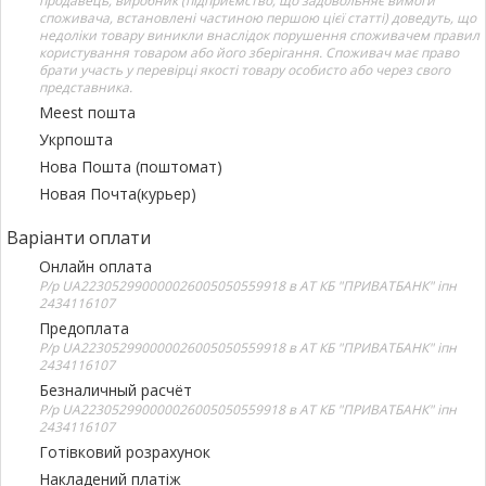
продавець, виробник (підприємство, що задовольняє вимоги
споживача, встановлені частиною першою цієї статті) доведуть, що
недоліки товару виникли внаслідок порушення споживачем правил
користування товаром або його зберігання. Споживач має право
брати участь у перевірці якості товару особисто або через свого
представника.
Meest пошта
Укрпошта
Нова Пошта (поштомат)
Новая Почта(курьер)
Варіанти оплати
Онлайн оплата
Р/р UA223052990000026005050559918 в АТ КБ "ПРИВАТБАНК" іпн
2434116107
Предоплата
Р/р UA223052990000026005050559918 в АТ КБ "ПРИВАТБАНК" іпн
2434116107
Безналичный расчёт
Р/р UA223052990000026005050559918 в АТ КБ "ПРИВАТБАНК" іпн
2434116107
Готівковий розрахунок
Накладений платіж